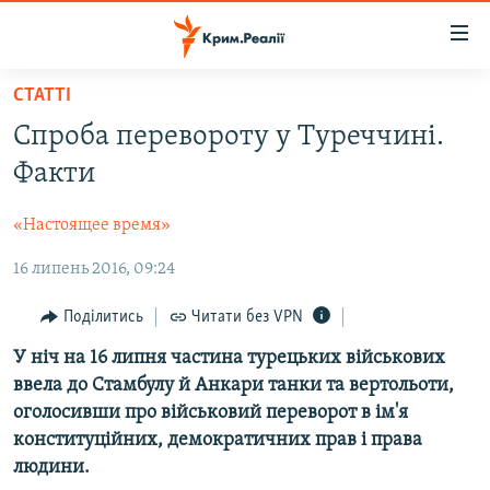
Доступність
посилання
Перейти
СТАТТІ
до
НОВИНИ
Спроба перевороту у Туреччині.
основного
ВОДА.КРИМ
матеріалу
Факти
ВІДЕО ТА ФОТО
Перейти
до
«Настоящее время»
ПОЛІТИКА
основної
16 липень 2016, 09:24
БЛОГИ
навігації
Перейти
ПОГЛЯД
Поділитись
Читати без VPN
до
ІНТЕРВ'Ю
У ніч на 16 липня частина турецьких військових
пошуку
ввела до Стамбулу й Анкари танки та вертольоти,
ВСЕ ЗА ДЕНЬ
оголосивши про військовий переворот в ім'я
СПЕЦПРОЕКТИ
конституційних, демократичних прав і права
людини.
ЯК ОБІЙТИ БЛОКУВАННЯ
ДЕПОРТАЦІЯ