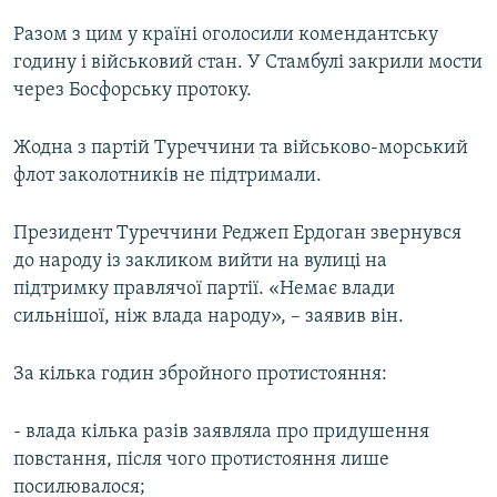
ВІДЕОУРОКИ «ELIFBE»
Разом з цим у країні оголосили комендантську
Русский
годину і військовий стан. У Стамбулі закрили мости
СВІДЧЕННЯ ОКУПАЦІЇ
Qırımtatar
через Босфорську протоку.
УКРАЇНСЬКА ПРОБЛЕМА КРИМУ
ДОЛУЧАЙСЯ!
ІНФОГРАФІКА
Жодна з партій Туреччини та військово-морський
флот заколотників не підтримали.
Президент Туреччини Реджеп Ердоган звернувся
Усі сайти RFE/RL
до народу із закликом вийти на вулиці на
підтримку правлячої партії. «Немає влади
сильнішої, ніж влада народу», – заявив він.
За кілька годин збройного протистояння:
- влада кілька разів заявляла про придушення
повстання, після чого протистояння лише
посилювалося;