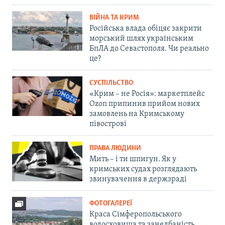
ВІЙНА ТА КРИМ
Російська влада обіцяє закрити
морський шлях українським
БпЛА до Севастополя. Чи реально
це?
СУСПІЛЬСТВО
«Крим – не Росія»: маркетплейс
Ozon припинив прийом нових
замовлень на Кримському
півострові
ПРАВА ЛЮДИНИ
Мить – і ти шпигун. Як у
кримських судах розглядають
звинувачення в держзраді
ФОТОГАЛЕРЕЇ
Краса Сімферопольського
водосховища та занедбаність