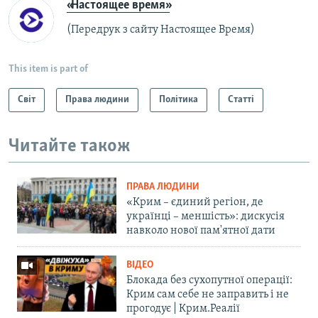
«Настоящее время»
(Передрук з сайту Настоящее Время)
This item is part of
Світ
Права людини
Політика
Статті
Читайте також
ПРАВА ЛЮДИНИ
«Крим – єдиний регіон, де
українці – меншість»: дискусія
навколо нової пам'ятної дати
ВІДЕО
Блокада без сухопутної операції:
Крим сам себе не заправить і не
прогодує | Крим.Реалії