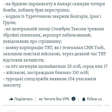
- на будівлю парламенту в Анкарі скинули чотири
бомби, поблизу була перестрілка;
- кордон із Туреччиною закрили Болгарія, Іран і
Грузія;
- на центральній площі Стамбула Таксим тривали
збройні зіткнення, аеропорт заблокований,
повідомляли про стрілянину;
- мовну корпорацію TRT, як і телеканал CNN Turk,
захопили повсталі військові, через деякий час TRT
відстояли активісти;
- за ніч загинули щонайменше 25 осіб, серед них 17
– військові, постраждали близько 150 осіб;
- турецькі спецслужби виявили 104 учасників
заколоту.
Поділитись
Читати без VPN
Follow us