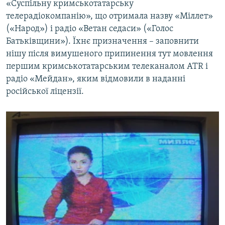
«Суспільну кримськотатарську
телерадіокомпанію», що отримала назву «Міллет»
(«Народ») і радіо «Ветан седаси» («Голос
Батьківщини»). Їхнє призначення – заповнити
нішу після вимушеного припинення тут мовлення
першим кримськотатарським телеканалом ATR і
радіо «Мейдан», яким відмовили в наданні
російської ліцензії.