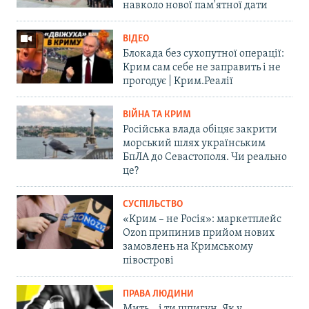
навколо нової пам'ятної дати
ВІДЕО
Блокада без сухопутної операції:
Крим сам себе не заправить і не
прогодує | Крим.Реалії
ВІЙНА ТА КРИМ
Російська влада обіцяє закрити
морський шлях українським
БпЛА до Севастополя. Чи реально
це?
СУСПІЛЬСТВО
«Крим – не Росія»: маркетплейс
Ozon припинив прийом нових
замовлень на Кримському
півострові
ПРАВА ЛЮДИНИ
Мить – і ти шпигун. Як у