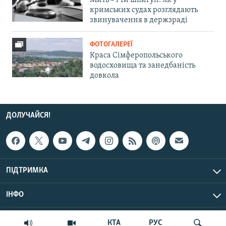
кримських судах розглядають
звинувачення в держзраді
ФОТОГАЛЕРЕЇ
Краса Сімферопольського
водосховища та занедбаність
довкола
ДОЛУЧАЙСЯ!
ПІДТРИМКА
ІНФО
© Крим.Реалії, 2026 | Усі права застережено.
КТА
РУС