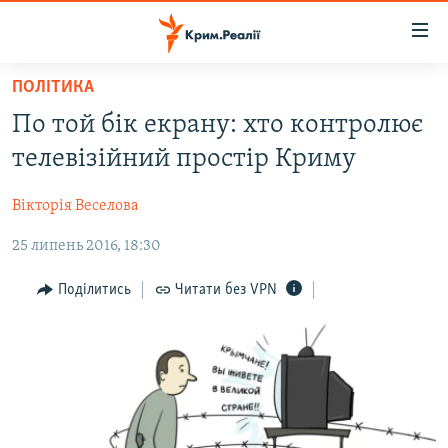
Доступність
посилання
Перейти
ПОЛІТИКА
до
НОВИНИ
По той бік екрану: хто контролює
основного
ВОДА.КРИМ
матеріалу
телевізійний простір Криму
ВІДЕО ТА ФОТО
Перейти
до
Вікторія Веселова
ПОЛІТИКА
основної
25 липень 2016, 18:30
БЛОГИ
навігації
Перейти
ПОГЛЯД
Поділитись
Читати без VPN
до
ІНТЕРВ'Ю
пошуку
ВСЕ ЗА ДЕНЬ
СПЕЦПРОЕКТИ
ЯК ОБІЙТИ БЛОКУВАННЯ
ДЕПОРТАЦІЯ