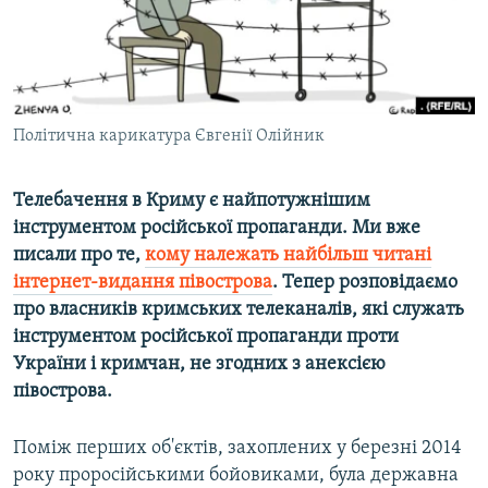
ВІДЕОУРОКИ «ELIFBE»
Русский
СВІДЧЕННЯ ОКУПАЦІЇ
Qırımtatar
УКРАЇНСЬКА ПРОБЛЕМА КРИМУ
ДОЛУЧАЙСЯ!
Політична карикатура Євгенії Олійник
ІНФОГРАФІКА
Телебачення в Криму є найпотужнішим
інструментом російської пропаганди. Ми вже
Усі сайти RFE/RL
писали про те,
кому належать найбільш читані
інтернет-видання півострова
.
​
Тепер розповідаємо
про власників кримських телеканалів, які служать
інструментом російської пропаганди проти
України і кримчан, не згодних з анексією
півострова.
Поміж перших об'єктів, захоплених у березні 2014
року проросійськими бойовиками, була державна