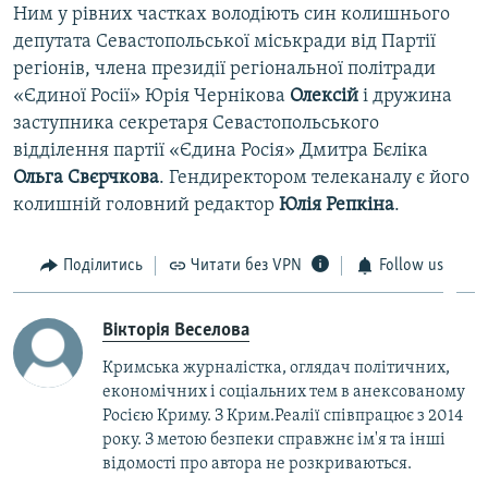
Ним у рівних частках володіють син колишнього
депутата Севастопольської міськради від Партії
регіонів, члена президії регіональної політради
«Єдиної Росії» Юрія Чернікова
Олексій
і дружина
заступника секретаря Севастопольського
відділення партії «Єдина Росія» Дмитра Бєліка
Ольга Свєрчкова
. Гендиректором телеканалу є його
колишній головний редактор
Юлія Репкіна
.
Поділитись
Читати без VPN
Follow us
Вікторія Веселова
Кримська журналістка, оглядач політичних,
економічних і соціальних тем в анексованому
Росією Криму. З Крим.Реалії співпрацює з 2014
року. З метою безпеки справжнє ім'я та інші
відомості про автора не розкриваються.