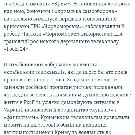
телерадіокомпанія «Крим». Встановивши контроль
над нею, бойовики і «кримська самооборона»
паралельно вимкнули передавачі опозиційної
кримської ТРК «Чорноморська», заблокувавши її
роботу. Частоти «Чорноморки» використали для
трансляції російського державного телеканалу
«Росія 24».
Потім бойовики «обірвали» мовлення і
українських телеканалів, які до цього багато років
працювали на півострові. Згодом їхнє місце теж
зайняли російські пропагандистські телеканали,
які щодня вселяють кримчанам думки про щасливе
життя в Росії та усіляко демонізують ситуацію в
Україні, називаючи її керівництво «хунтою» і
«фашистами». Кримським телеканалам дозволили
мовити на півострові в обмін на визнання
легітимності анексії Криму та лояльність до