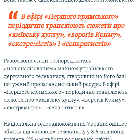
Вона також є однокласницею Дмитра Полонського.
В ефірі «Першого кримського»
періодично транслюють сюжети про
«київську хунту», «ворогів Криму»,
«екстремістів» і «сепаратистів»
Разом вони стали розпоряджатись
«націоналізованим» майном українського
державного телеканалу, створивши на його базі
потужний пропагандистський ресурс. В ефірі
«Першого кримського» періодично транслюють
сюжети про «київську хунту», «ворогів Криму»,
«екстремістів» і «сепаратистів».
Національна телерадіокомпанія України оцінює
збитки від «анексії» телеканалу у 8,6 мільйонів
гривень (22,6 мільйони російських рублів).