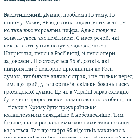
Васютинський:
Думаю, проблема і в тому, і в
іншому. Може, 86 відсотків задоволених життям –
не така вже нереальна цифра. Адже люди не
живуть увесь час політикою. Є маса речей, які
викликають у них почуття задоволеності.
Наприклад, пенсії в Росії вищі, й пенсіонери
задоволені. Що стосується 95 відсотків, які
підтримали б повторно приєднання до Росії –
думаю, тут більше впливає страх, і не стільки перед
тим, що прийдуть із органів, скільки боязнь тиску
громадської думки. Це як в Україні зараз складно
бути явно проросійськи налаштованою особистістю
– тільки в Криму бути проукраїнськи
налаштованим складніше й небезпечніше. Тим
більше, що за російськими законами така позиція
карається. Так що цифра 95 відсотків викликає в