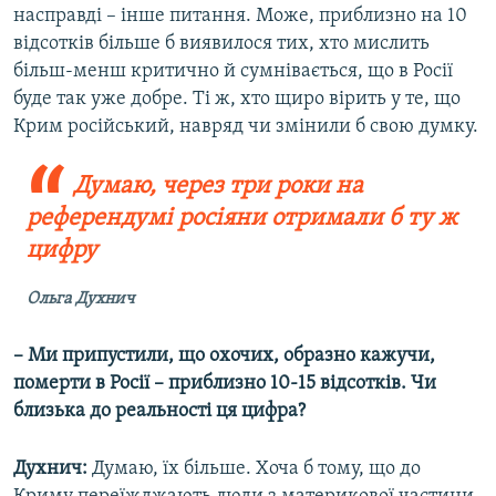
насправді – інше питання. Може, приблизно на 10
відсотків більше б виявилося тих, хто мислить
більш-менш критично й сумнівається, що в Росії
буде так уже добре. Ті ж, хто щиро вірить у те, що
Крим російський, навряд чи змінили б свою думку.
Думаю, через три роки на
референдумі росіяни отримали б ту ж
цифру
Ольга Духнич
– Ми припустили, що охочих, образно кажучи,
померти в Росії – приблизно 10-15 відсотків. Чи
близька до реальності ця цифра?
Духнич:
Думаю, їх більше. Хоча б тому, що до