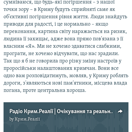
сумніваюся, що будь-які погіршення – з нашої
точки зору – в Криму будуть сприйняті саме як
об'єктивні погіршення рівня життя. Люди знайдуть
приводи для радості, і це нормально – якщо
переконання, картина світу наражається на ризик,
людина її захищає, адже вона прямо пов'язана з її
власним «Я». Ми не хочемо здаватися слабкими,
програти, не хочемо відчувати, що нас зрадили.
Так що я б не говорила про різку зміну настроїв у
проросійськи налаштованих кримчан. Вони все
одно вам розповідатимуть, мовляв, у Криму роблять
дороги, з'являються нові пам'ятники, місцева влада
погана, проте центральна хороша.
Радіо Крим.Реалії | Очікування та реальність. Чи готові прихильники анексії відмовитися від своїх переконань
by
Крим.Реалії
No media source currently available