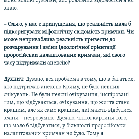
мене великі сумніви, але реальних відомостей я не
знаю.
– Ольго, у нас є припущення, що реальність мала б
підкоригувати міфологічну свідомість кримчан. Чи
може неприваблива реальність привести до
розчарування і зміни ідеологічної орієнтації
проросійськи налаштованих кримчан, які свого
часу підтримали анексію?
Духнич:
Думаю, вся проблема в тому, що в багатьох,
хто підтримав анексію Криму, не було певних
очікувань. Це були неясні очікування, інспіровані
тим, що відбувається, очікування, що життя стане
кращим, але як саме кращим, які мають відбутися
зміни – незрозуміло. Думаю, чіткої картини того,
що мало б відбуватися, у більшості проросійськи
налаштованих кримчан не було. Тому я