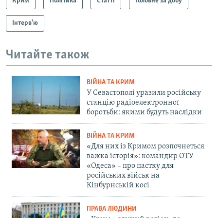
Крим
Політика
Статті
Головне за добу
Інтерв'ю
Читайте також
ВІЙНА ТА КРИМ
У Севастополі уразили російську
станцію радіоелектронної
боротьби: якими будуть наслідки
ВІЙНА ТА КРИМ
«Для них із Кримом розпочнеться
важка історія»: командир ОТУ
«Одеса» – про пастку для
російських військ на
Кінбурнській косі
ПРАВА ЛЮДИНИ