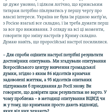
це дуже умовно, і цілком логічно, що кримським
татарам потрібно піклуватись у першу чергу про
власні інтереси. Україна не була їм рідною матір'ю,
з Росією взагалі все складно, і їм треба думати перш
за все про виживання. З огляду на всі ці моменти,
говорити про зміну настроїв у Криму складно.
Думаю навіть, що проросійські настрої посилилися.
– Для спроби оцінити настрої потрібні результати
достовірних опитувань. Ми згадували опитування
Всеросійського центру вивчення громадської
думки, згідно з яким 86 відсотків кримчан
задоволені життям, а 95 відсотків опитаних
підтримали б приєднання до Росії знову. Ви
говорите, що довіряти цим результатам не варто. У
чому проблема – в методиці опитування ВЦВГД чи
ж у тому, що кримчани просто дають відповіді,
яких від них чекають?