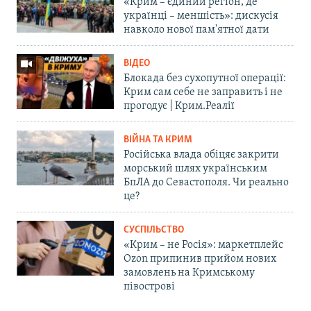
«Крим – єдиний регіон, де
українці – меншість»: дискусія
навколо нової пам'ятної дати
ВІДЕО
Блокада без сухопутної операції:
Крим сам себе не заправить і не
прогодує | Крим.Реалії
ВІЙНА ТА КРИМ
Російська влада обіцяє закрити
морський шлях українським
БпЛА до Севастополя. Чи реально
це?
СУСПІЛЬСТВО
«Крим – не Росія»: маркетплейс
Ozon припинив прийом нових
замовлень на Кримському
півострові