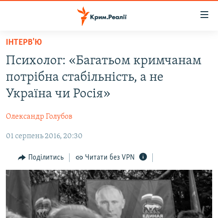
Доступність
посилання
Перейти
ІНТЕРВ'Ю
до
НОВИНИ
Психолог: «Багатьом кримчанам
основного
ВОДА.КРИМ
матеріалу
потрібна стабільність, а не
ВІДЕО ТА ФОТО
Перейти
Україна чи Росія»
до
ПОЛІТИКА
основної
Олександр Голубов
БЛОГИ
навігації
Перейти
01 серпень 2016, 20:30
ПОГЛЯД
до
ІНТЕРВ'Ю
Поділитись
Читати без VPN
пошуку
ВСЕ ЗА ДЕНЬ
СПЕЦПРОЕКТИ
ЯК ОБІЙТИ БЛОКУВАННЯ
ДЕПОРТАЦІЯ