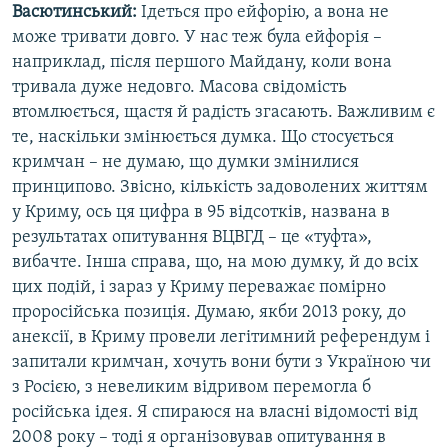
Васютинський:
Ідеться про ейфорію, а вона не
може тривати довго. У нас теж була ейфорія –
наприклад, після першого Майдану, коли вона
тривала дуже недовго. Масова свідомість
втомлюється, щастя й радість згасають. Важливим є
те, наскільки змінюється думка. Що стосується
кримчан – не думаю, що думки змінилися
принципово. Звісно, кількість задоволених життям
у Криму, ось ця цифра в 95 відсотків, названа в
результатах опитування ВЦВГД – це «туфта»,
вибачте. Інша справа, що, на мою думку, й до всіх
цих подій, і зараз у Криму переважає помірно
проросійська позиція. Думаю, якби 2013 року, до
анексії, в Криму провели легітимний референдум і
запитали кримчан, хочуть вони бути з Україною чи
з Росією, з невеликим відривом перемогла б
російська ідея. Я спираюся на власні відомості від
2008 року – тоді я організовував опитування в