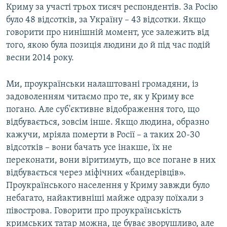
Криму за участі трьох тисяч респондентів. За Росію
було 48 відсотків, за Україну – 43 відсотки. Якщо
говорити про нинішній момент, усе залежить від
того, якою була позиція людини до й під час подій
весни 2014 року.
Ми, проукраїнськи налаштовані громадяни, із
задоволенням читаємо про те, як у Криму все
погано. Але суб'єктивне відображення того, що
відбувається, зовсім інше. Якщо людина, образно
кажучи, мріяла померти в Росії – а таких 20-30
відсотків – вони бачать усе інакше, їх не
переконати, вони віритимуть, що все погане в них
відбувається через міфічних «бандерівців».
Проукраїнського населення у Криму завжди було
небагато, найактивніші майже одразу поїхали з
півострова. Говорити про проукраїнськість
кримських татар можна, це буває зворушливо, але