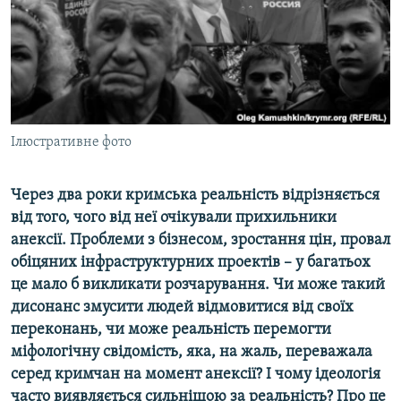
ВІДЕОУРОКИ «ELIFBE»
Русский
СВІДЧЕННЯ ОКУПАЦІЇ
Qırımtatar
УКРАЇНСЬКА ПРОБЛЕМА КРИМУ
ДОЛУЧАЙСЯ!
ІНФОГРАФІКА
Ілюстративне фото
Через два роки кримська реальність відрізняється
Усі сайти RFE/RL
від того, чого від неї очікували прихильники
анексії. Проблеми з бізнесом, зростання цін, провал
обіцяних інфраструктурних проектів – у багатьох
це мало б викликати розчарування. Чи може такий
дисонанс змусити людей відмовитися від своїх
переконань, чи може реальність перемогти
міфологічну свідомість, яка, на жаль, переважала
серед кримчан на момент анексії? І чому ідеологія
часто виявляється сильнішою за реальність? Про це