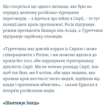
Що стосується ще одного питання, яке було на
порядку денному російсько-турецьких
переговорів, – а йдеться про війну в Сирії, – то тут
позиції двох країн протилежні: Росія підтримує
режим президента Башара апь-Асада, а Туреччина
підтримує сирійську опозицію.
«Туреччина має довгий кордон із Сирією і може
співпрацювати з Росією, і ми можемо вдатися до
кроків без того, аби порушувати територіальну
цілісність Сирії. Ми не хочемо розпаду Сирії. Але
щоб так було, ми б хотіли, аби одна людина, яка
пролила кров шестисот тисяч людей, відійшла від
влади і припинила вбивства», – сказав Ердоган в
інтерв’ю російським медіа.
«Шантажує Захід»