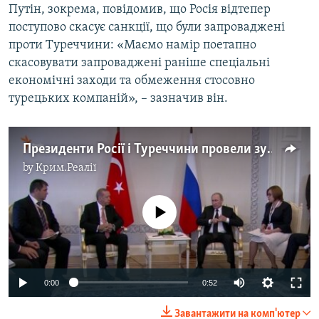
Путін, зокрема, повідомив, що Росія відтепер
поступово скасує санкції, що були запроваджені
проти Туреччини: «Маємо намір поетапно
скасовувати запроваджені раніше спеціальні
економічні заходи та обмеження стосовно
турецьких компаній», – зазначив він.
Президенти Росії і Туреччини провели зустріч
by
Крим.Реалії
No media source currently available
0:00
0:52
Завантажити на комп'ютер