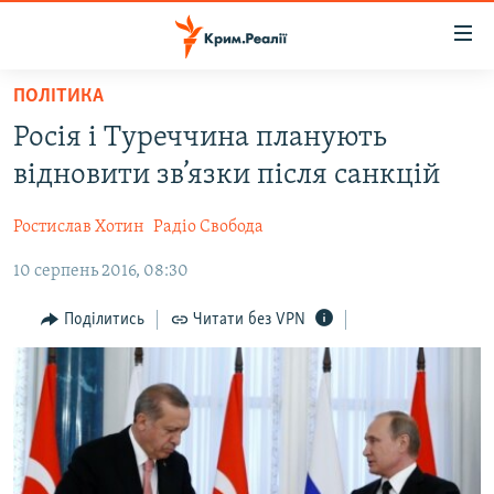
Доступність
посилання
Перейти
ПОЛІТИКА
до
НОВИНИ
Росія і Туреччина планують
основного
ВОДА.КРИМ
матеріалу
відновити зв’язки після санкцій
ВІДЕО ТА ФОТО
Перейти
до
Ростислав Хотин
Радіо Свобода
ПОЛІТИКА
основної
10 серпень 2016, 08:30
БЛОГИ
навігації
Перейти
ПОГЛЯД
Поділитись
Читати без VPN
до
ІНТЕРВ'Ю
пошуку
ВСЕ ЗА ДЕНЬ
СПЕЦПРОЕКТИ
ЯК ОБІЙТИ БЛОКУВАННЯ
ДЕПОРТАЦІЯ