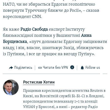
НАТО, чи не збирається Ердоган геополітично
повернути Туреччину ближче до Росії», – сказав
кореспондент CNN.
Як каже
Радіо Свобода
експерт Інституту
близькосхідної політики у Вашингтоні
Анна
Борщевська
, «путч допомагає Ердогану зміцнювати
владу, і він, власне, шантажує Захід, зближуючись
із Путіним, і все це працює на вигоду Путіну».
Поділитись
Читати без VPN
Follow us
Ростислав Хотин
Працював кореспондентом агентства Reuters в
Києві, на Всесвітній службі Бі-Бі-Сі в Лондоні,
кореспондентом телеканалу 1+1 та агенції
УНІАН у Брюсселі, а нині – редактор Радіо