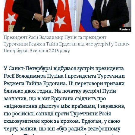
ВІДЕОУРОКИ «ELIFBE»
Русский
СВІДЧЕННЯ ОКУПАЦІЇ
Qırımtatar
УКРАЇНСЬКА ПРОБЛЕМА КРИМУ
ДОЛУЧАЙСЯ!
Президент Росії Володимир Путін та президент
ІНФОГРАФІКА
Туреччини Реджеп Тайїп Ердоган під час зустрічі у Санкт-
Петербурзі. 9 серпня 2016 року
Усі сайти RFE/RL
У Санкт-Петербурзі відбулася зустріч президента
Росії Володимира Путіна і президента Туреччини
Реджепа Тайїпа Ердогана. Ці переговори тривали
близько двох годин. На початку зустрічі Путін
зазначив, що візит Ердогана свідчить про
«відновлення діалогу» між країнами, і зауважив,
що російські санкції проти Туреччини Росія
скасовуватиме крок за кроком. Ердоган, у свою
чергу, заявив, що він «був радий» телефонному