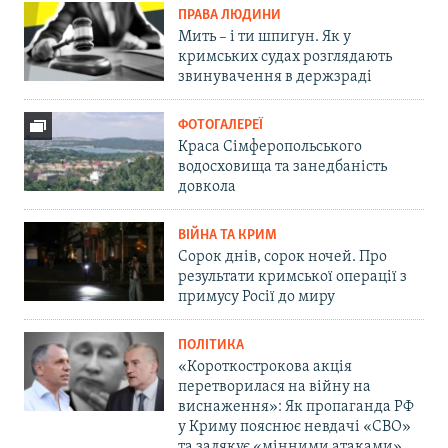
ПРАВА ЛЮДИНИ
Мить – і ти шпигун. Як у
кримських судах розглядають
звинувачення в держзраді
ФОТОГАЛЕРЕЇ
Краса Сімферопольського
водосховища та занедбаність
довкола
ВІЙНА ТА КРИМ
Сорок днів, сорок ночей. Про
результати кримської операції з
примусу Росії до миру
ПОЛІТИКА
«Короткострокова акція
перетворилася на війну на
виснаження»: Як пропаганда РФ
у Криму пояснює невдачі «СВО»
та залякує «мінними атаками»