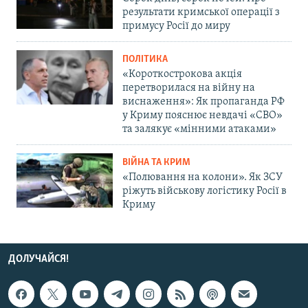
результати кримської операції з
примусу Росії до миру
ПОЛІТИКА
«Короткострокова акція
перетворилася на війну на
виснаження»: Як пропаганда РФ
у Криму пояснює невдачі «СВО»
та залякує «мінними атаками»
ВІЙНА ТА КРИМ
«Полювання на колони». Як ЗСУ
ріжуть військову логістику Росії в
Криму
ДОЛУЧАЙСЯ!