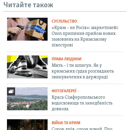
Читайте також
СУСПІЛЬСТВО
«Крим – не Росія»: маркетплейс
Ozon припинив прийом нових
замовлень на Кримському
півострові
ПРАВА ЛЮДИНИ
Мить – і ти шпигун. Як у
кримських судах розглядають
звинувачення в держзраді
ФОТОГАЛЕРЕЇ
Краса Сімферопольського
водосховища та занедбаність
довкола
ВІЙНА ТА КРИМ
Сорок днів, сорок ночей. Про