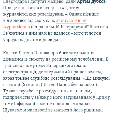
Енергодара і депутат місцевої ради
Артем Дубков
.
Про це він сказав в інтерв'ю «Центру
журналістських розслідувань». Однак пізніше
відмовився від своїх слів,
звинувативши
журналіста
в неправильній інтерпретації його слів.
Зв'язатися з ним нам не вдалося ‒ його телефон
упродовж дня не відповідав.
Колеги Євгена Панова про його затримання
дізналися із сюжету на російському телебаченні. В
транспортному цеху Запорізької атомної
електространції, де затриманий працює водієм,
зараз триває службове розслідування. «Ще минулої
п'ятниці (5 серпня) Євген Панов був на роботі.
Триває службове розслідування на нашому
підприємстві у зв'язку з його затриманням у Криму,
тому інформацію ми не поширюємо зараз.
Шукаємо можливості зв'язатися з його рідними.