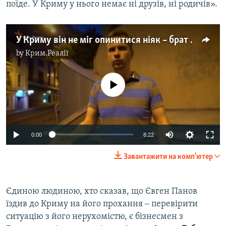
поїде. У Криму у нього немає ні друзів, ні родичів».​
У Криму він не міг опинитися ніяк – брат затриманого Євгена Панова
by
Крим.Реалії
No media source currently available
0:00
8:22
Завантажити на комп'ютер
Єдиною людиною, хто сказав, що Євген Панов
їздив до Криму на його прохання ‒ перевірити
ситуацію з його нерухомістю, є бізнесмен з