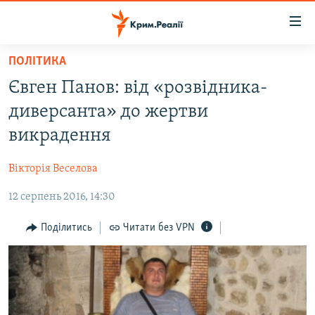
Доступність
посилання
Перейти
ПОЛІТИКА
до
НОВИНИ
Євген Панов: від «розвідника-
основного
ВОДА.КРИМ
матеріалу
диверсанта» до жертви
ВІДЕО ТА ФОТО
Перейти
викрадення
до
ПОЛІТИКА
основної
Вікторія Веселова
БЛОГИ
навігації
Перейти
12 серпень 2016, 14:30
ПОГЛЯД
до
ІНТЕРВ'Ю
Поділитись
Читати без VPN
пошуку
ВСЕ ЗА ДЕНЬ
СПЕЦПРОЕКТИ
ЯК ОБІЙТИ БЛОКУВАННЯ
ДЕПОРТАЦІЯ