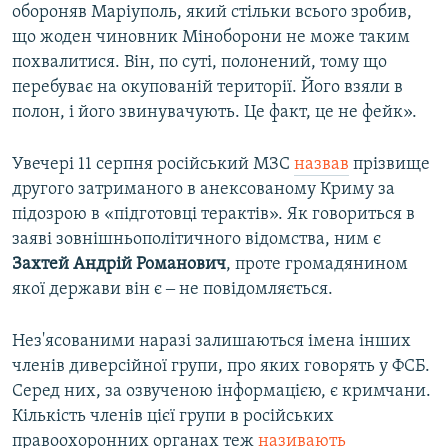
обороняв Маріуполь, який стільки всього зробив,
що жоден чиновник Міноборони не може таким
похвалитися. Він, по суті, полонений, тому що
перебуває на окупованій території. Його взяли в
полон, і його звинувачують. Це факт, це не фейк».
Увечері 11 серпня російський МЗС
назвав
прізвище
другого затриманого в анексованому Криму за
підозрою в «підготовці терактів». Як говориться в
заяві зовнішньополітичного відомства, ним є
Захтей Андрій Романович
, проте громадянином
якої держави він є ‒ не повідомляється.
Нез'ясованими наразі залишаються імена інших
членів диверсійної групи, про яких говорять у ФСБ.
Серед них, за озвученою інформацією, є кримчани.
Кількість членів цієї групи в російських
правоохоронних органах теж
називають