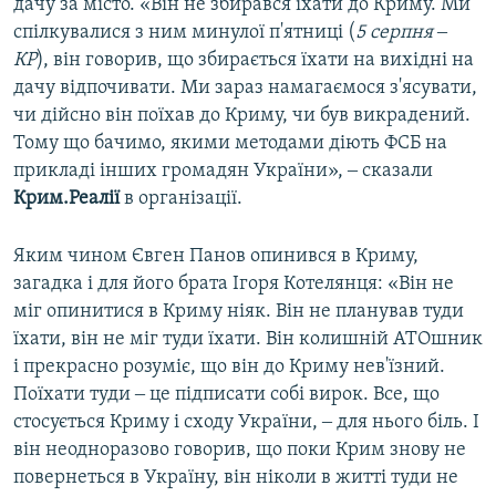
дачу за місто. «Він не збирався їхати до Криму. Ми
спілкувалися з ним минулої п'ятниці (
5 серпня ‒
КР
), він говорив, що збирається їхати на вихідні на
дачу відпочивати. Ми зараз намагаємося з'ясувати,
чи дійсно він поїхав до Криму, чи був викрадений.
Тому що бачимо, якими методами діють ФСБ на
прикладі інших громадян України», ‒ сказали
Крим.Реалії
в організації.
Яким чином Євген Панов опинився в Криму,
загадка і для його брата Ігоря Котелянця: «Він не
міг опинитися в Криму ніяк. Він не планував туди
їхати, він не міг туди їхати. Він колишній АТОшник
і прекрасно розуміє, що він до Криму нев'їзний.
Поїхати туди ‒ це підписати собі вирок. Все, що
стосується Криму і сходу України, ‒ для нього біль. І
він неодноразово говорив, що поки Крим знову не
повернеться в Україну, він ніколи в житті туди не