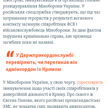
півострові, звинувативши в їх організації Головне
розвідуправління Міноборони України. У
російських спецслужбах стверджують, що під час
затримання терористів у результаті вогневого
контакту загинули співробітник ФСБ і
військовослужбовець Міноборони. За цим фактом
порушена кримінальна справа, але прізвища
загиблих поки не названі.
У Держприкордонслужбі
перевіряють, чи перетинав він
адмінкордон із Кримом
У Міноборони України, у свою чергу,
спростовують
звинувачення щодо участі своїх співробітників у
диверсійній діяльності в Криму. Про самого ж
Євгена Панова, якого російські пропагандистські
ЗМІ, не чекаючи суду, називають диверсантом,