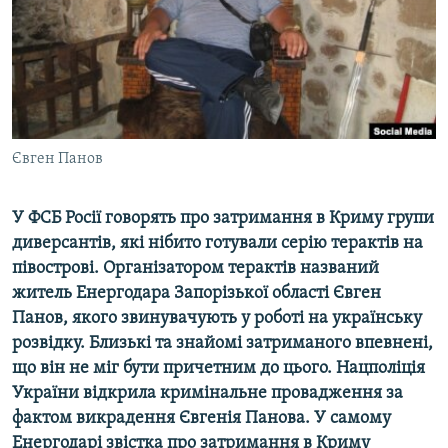
ВІДЕОУРОКИ «ELIFBE»
Русский
СВІДЧЕННЯ ОКУПАЦІЇ
Qırımtatar
УКРАЇНСЬКА ПРОБЛЕМА КРИМУ
ДОЛУЧАЙСЯ!
ІНФОГРАФІКА
Євген Панов
У ФСБ Росії говорять про затримання в Криму групи
Усі сайти RFE/RL
диверсантів, які нібито готували серію терактів на
півострові. Організатором терактів названий
житель Енергодара Запорізької області Євген
Панов, якого звинувачують у роботі на українську
розвідку. Близькі та знайомі затриманого впевнені,
що він не міг бути причетним до цього. Нацполіція
України відкрила кримінальне провадження за
фактом викрадення Євгенія Панова. У самому
Енергодарі звістка про затримання в Криму