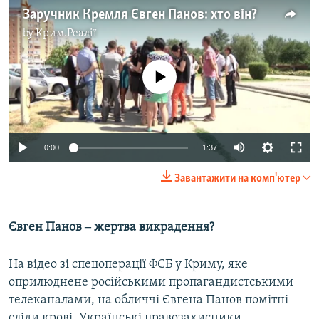
Заручник Кремля Євген Панов: хто він?
by
Крим.Реалії
No media source currently available
0:00
1:37
Завантажити на комп'ютер
Євген Панов ‒ жертва викрадення?
На відео зі спецоперації ФСБ у Криму, яке
оприлюднене російськими пропагандистськими
телеканалами, на обличчі Євгена Панов помітні
сліди крові. Українські правозахисники