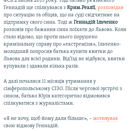
ФСБ 2 липня 2015 року. Тоді батько ув'язненого
Геннадій ще спілкувався з
Крим.Реалії
,
розповідав
про ситуацію та обіцяв, що на суді свідчитиме на
підтримку свого сина. Тоді ж
Геннадій Ільченко
розповів про бажання сина поїхати до Львова. Коли
стало відомо, що проти нього порушено
кримінальну справу про «екстремізм», Ільченко-
молодший попросив батька купити квитки до
Львова для всієї родини. Від'їзд не відбувся, квитки
купували і здавали кілька разів.
А далі почалися 11 місяців утримання у
сімферопольському СІЗО. Після чергової зустрічі з
сином, батько Юрія категорично відмовився
спілкуватися з журналістами.
«Я не хочу, щоб йому дали більше», –
мотивував
свою відмову Геннадій.