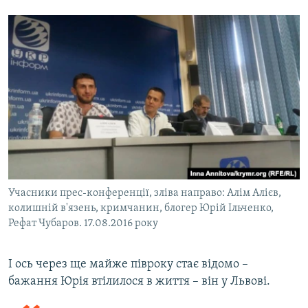
Учасники прес-конференції, зліва направо: Алім Алієв,
колишній в'язень, кримчанин, блогер Юрій Ільченко,
Рефат Чубаров. 17.08.2016 року
І ось через ще майже півроку стає відомо –
бажання Юрія втілилося в життя – він у Львові.