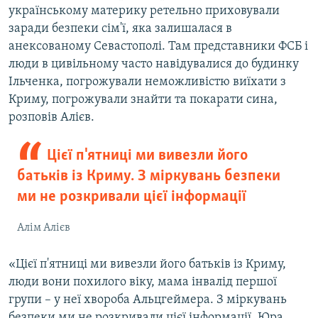
українському материку ретельно приховували
заради безпеки сім'ї, яка залишалася в
анексованому Севастополі. Там представники ФСБ і
люди в цивільному часто навідувалися до будинку
Ільченка, погрожували неможливістю виїхати з
Криму, погрожували знайти та покарати сина,
розповів Алієв.
Цієї п'ятниці ми вивезли його
батьків із Криму. З міркувань безпеки
ми не розкривали цієї інформації
Алім Алієв
«Цієї п'ятниці ми вивезли його батьків із Криму,
люди вони похилого віку, мама інвалід першої
групи – у неї хвороба Альцгеймера. З міркувань
безпеки ми не розкривали цієї інформації. Юра