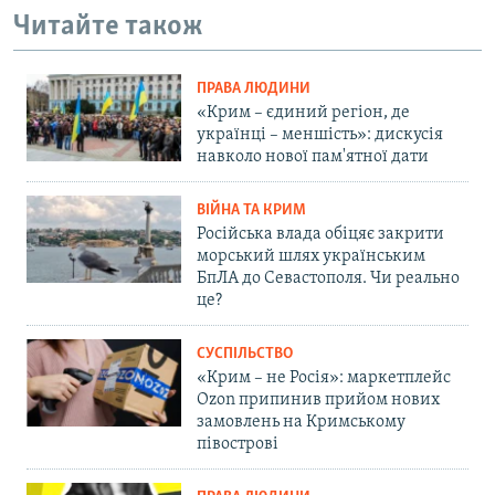
Читайте також
ПРАВА ЛЮДИНИ
«Крим – єдиний регіон, де
українці – меншість»: дискусія
навколо нової пам'ятної дати
ВІЙНА ТА КРИМ
Російська влада обіцяє закрити
морський шлях українським
БпЛА до Севастополя. Чи реально
це?
СУСПІЛЬСТВО
«Крим – не Росія»: маркетплейс
Ozon припинив прийом нових
замовлень на Кримському
півострові