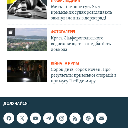
ПРАВА ЛЮДИНИ
Мить – і ти шпигун. Як у
кримських судах розглядають
звинувачення в держзраді
ФОТОГАЛЕРЕЇ
Краса Сімферопольського
водосховища та занедбаність
довкола
ВІЙНА ТА КРИМ
Сорок днів, сорок ночей. Про
результати кримської операції з
примусу Росії до миру
ДОЛУЧАЙСЯ!