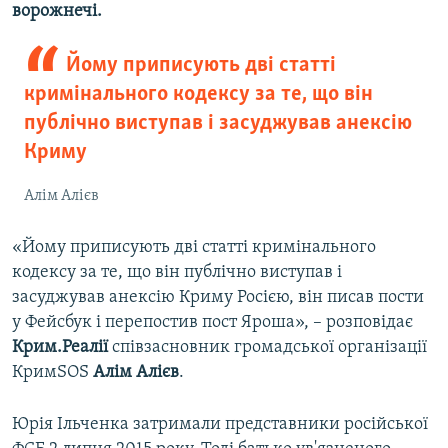
ворожнечі.
Йому приписують дві статті
кримінального кодексу за те, що він
публічно виступав і засуджував анексію
Криму
Алім Алієв
«Йому приписують дві статті кримінального
кодексу за те, що він публічно виступав і
засуджував анексію Криму Росією, він писав пости
у Фейсбук і перепостив пост Яроша», – розповідає
Крим.Реалії
співзасновник громадської організації
КримSOS
Алім Алієв
.
Юрія Ільченка затримали представники російської