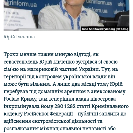
ВІДЕОУРОКИ «ELIFBE»
Русский
СВІДЧЕННЯ ОКУПАЦІЇ
Qırımtatar
УКРАЇНСЬКА ПРОБЛЕМА КРИМУ
ДОЛУЧАЙСЯ!
Юрій Ільченко
ІНФОГРАФІКА
Трохи менше тижня минуло відтоді, як
севастополець Юрій Ільченко зустрівся зі своєю
Усі сайти RFE/RL
сім'єю на материковій частині України. Тут, на
території під контролем української влади він
може бути вільним. А лише два місяці тому Юрій
перебував під домашнім арештом в анексованому
Росією Криму, там теперішня влада півострова
інкримінувала йому 280 і 282 статті Кримінального
кодексу Російської Федерації – публічні заклики до
здійснення екстремістської діяльності та
розпалювання міжнаціональної ненависті або