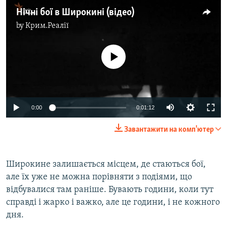
Нічні бої в Широкині (відео)
by
Крим.Реалії
No media source currently available
0:00
0:01:12
Завантажити на комп'ютер
Широкине залишається місцем, де стаються бої,
але їх уже не можна порівняти з подіями, що
відбувалися там раніше. Бувають години, коли тут
справді і жарко і важко, але це години, і не кожного
дня.