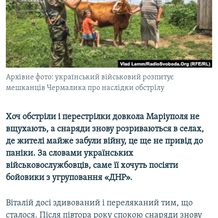
ВІДЕОУРОКИ «ELIFBE»
Русский
СВІДЧЕННЯ ОКУПАЦІЇ
Qırımtatar
УКРАЇНСЬКА ПРОБЛЕМА КРИМУ
ДОЛУЧАЙСЯ!
ІНФОГРАФІКА
Архівне фото: український військовий розпитує
мешканців Чермалика про наслідки обстрілу
Усі сайти RFE/RL
Хоч обстріли і перестрілки довкола Маріуполя не
вщухають, а снаряди знову розриваються в селах,
де жителі майже забули війну, це ще не привід до
паніки. За словами українських
військовослужбовців, саме її хочуть посіяти
бойовики з угруповання «ДНР».
Віталій досі здивований і переляканий тим, що
сталося. Після півтора року спокою снаряди знову