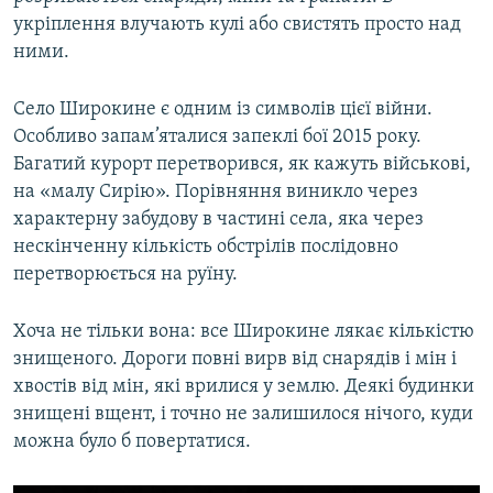
укріплення влучають кулі або свистять просто над
ними.
Село Широкине є одним із символів цієї війни.
Особливо запам’яталися запеклі бої 2015 року.
Багатий курорт перетворився, як кажуть військові,
на «малу Сирію». Порівняння виникло через
характерну забудову в частині села, яка через
нескінченну кількість обстрілів послідовно
перетворюється на руїну.
Хоча не тільки вона: все Широкине лякає кількістю
знищеного. Дороги повні вирв від снарядів і мін і
хвостів від мін, які врилися у землю. Деякі будинки
знищені вщент, і точно не залишилося нічого, куди
можна було б повертатися.