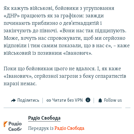
Як кажуть військові, бойовики з угруповання
«ДНР» працюють як за графіком: завжди
починають приблизно о дев’ятнадцятій і
закінчують до півночі. «Вони нас так підщипують.
Може, хочуть нас спровокувати, щоб ми серйозно
відповіли і тим самим показали, що в нас є», – каже
військовий із позивним «Іванович».
Поки що бойовикам цього не вдалося. І, як каже
«Іванович», серйозної загрози з боку сепаратистів
наразі немає.
Поділитись
Читати без VPN
Follow us
Радіо Свобода
Передрук із
Радіо Свобода