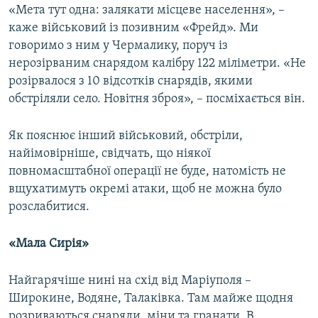
«Мета тут одна: залякати місцеве населення», –
каже військовий із позивним «Фрейд». Ми
говоримо з ним у Чермалику, поруч із
нерозірваним снарядом калібру 122 міліметри. «Не
розірвалося з 10 відсотків снарядів, якими
обстріляли село. Новітня зброя», – посміхається він.
Як пояснює інший військовий, обстріли,
найімовірніше, свідчать, що ніякої
повномасштабної операції не буде, натомість не
вщухатимуть окремі атаки, щоб не можна було
розслабитися.
«Мала Сирія»
Найгарячіше нині на схід від Маріуполя –
Широкине, Водяне, Талаківка. Там майже щодня
розриваються снаряди, міни та гранати. В