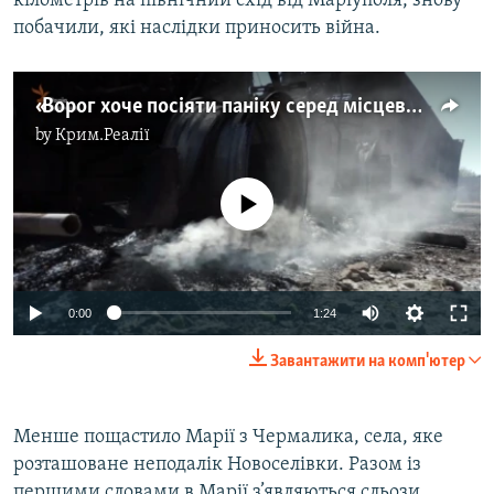
кілометрів на північний схід від Маріуполя, знову
побачили, які наслідки приносить війна.
«Ворог хоче посіяти паніку серед місцевого населення» – «Фрейд» про обстріл Чермалика (відео)
by
Крим.Реалії
No media source currently available
0:00
1:24
Завантажити на комп'ютер
Менше пощастило Марії з Чермалика, села, яке
розташоване неподалік Новоселівки. Разом із
першими словами в Марії з’являються сльози.