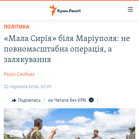
Доступність
посилання
Перейти
ПОЛІТИКА
до
НОВИНИ
«Мала Сирія» біля Маріуполя: не
основного
ВОДА.КРИМ
матеріалу
повномасштабна операція, а
ВІДЕО ТА ФОТО
Перейти
залякування
до
ПОЛІТИКА
основної
Радіо Свобода
БЛОГИ
навігації
Перейти
22 серпень 2016, 10:01
ПОГЛЯД
до
ІНТЕРВ'Ю
Поділитись
Читати без VPN
пошуку
ВСЕ ЗА ДЕНЬ
СПЕЦПРОЕКТИ
ЯК ОБІЙТИ БЛОКУВАННЯ
ДЕПОРТАЦІЯ