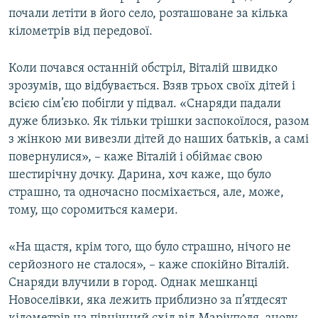
почали летіти в його село, розташоване за кілька
кілометрів від передової.
Коли почався останній обстріл, Віталій швидко
зрозумів, що відбувається. Взяв трьох своїх дітей і
всією сім’єю побігли у підвал. «Снаряди падали
дуже близько. Як тільки трішки заспокоїлося, разом
з жінкою ми вивезли дітей до наших батьків, а самі
повернулися», – каже Віталій і обіймає свою
шестирічну дочку. Дарина, хоч каже, що було
страшно, та одночасно посміхається, але, може,
тому, що соромиться камери.
«На щастя, крім того, що було страшно, нічого не
серйозного не сталося», – каже спокійно Віталій.
Снаряди влучили в город. Однак мешканці
Новоселівки, яка лежить приблизно за п’ятдесят