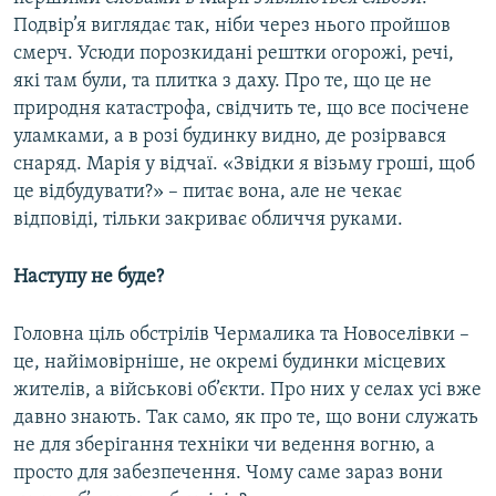
Подвір’я виглядає так, ніби через нього пройшов
смерч. Усюди порозкидані рештки огорожі, речі,
які там були, та плитка з даху. Про те, що це не
природня катастрофа, свідчить те, що все посічене
уламками, а в розі будинку видно, де розірвався
снаряд. Марія у відчаї. «Звідки я візьму гроші, щоб
це відбудувати?» – питає вона, але не чекає
відповіді, тільки закриває обличчя руками.
Наступу не буде?
Головна ціль обстрілів Чермалика та Новоселівки –
це, найімовірніше, не окремі будинки місцевих
жителів, а військові об’єкти. Про них у селах усі вже
давно знають. Так само, як про те, що вони служать
не для зберігання техніки чи ведення вогню, а
просто для забезпечення. Чому саме зараз вони