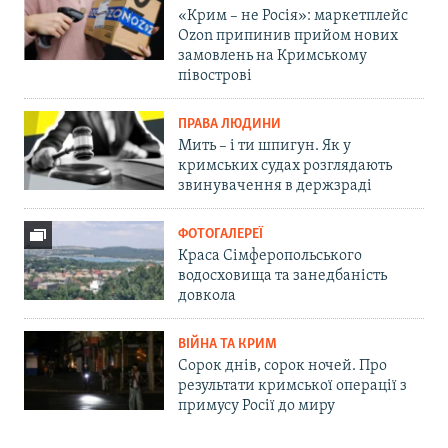
«Крим – не Росія»: маркетплейс
Ozon припинив прийом нових
замовлень на Кримському
півострові
ПРАВА ЛЮДИНИ
Мить – і ти шпигун. Як у
кримських судах розглядають
звинувачення в держзраді
ФОТОГАЛЕРЕЇ
Краса Сімферопольського
водосховища та занедбаність
довкола
ВІЙНА ТА КРИМ
Сорок днів, сорок ночей. Про
результати кримської операції з
примусу Росії до миру