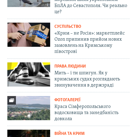
БпЛА до Севастополя. Чи реально
це?
СУСПІЛЬСТВО
«Крим – не Росія»: маркетплейс
Ozon припинив прийом нових
замовлень на Кримському
півострові
ПРАВА ЛЮДИНИ
Мить – і ти шпигун. Як у
кримських судах розглядають
звинувачення в держзраді
ФОТОГАЛЕРЕЇ
Краса Сімферопольського
водосховища та занедбаність
довкола
ВІЙНА ТА КРИМ