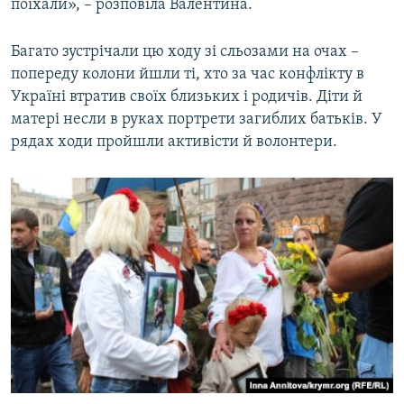
поїхали», – розповіла Валентина.
Багато зустрічали цю ходу зі сльозами на очах –
попереду колони йшли ті, хто за час конфлікту в
Україні втратив своїх близьких і родичів. Діти й
матері несли в руках портрети загиблих батьків. У
рядах ходи пройшли активісти й волонтери.