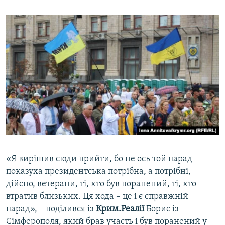
ВІДЕОУРОКИ «ELIFBE»
Русский
СВІДЧЕННЯ ОКУПАЦІЇ
Qırımtatar
УКРАЇНСЬКА ПРОБЛЕМА КРИМУ
ДОЛУЧАЙСЯ!
ІНФОГРАФІКА
Усі сайти RFE/RL
«Я вирішив сюди прийти, бо не ось той парад –
показуха президентська потрібна, а потрібні,
дійсно, ветерани, ті, хто був поранений, ті, хто
втратив близьких. Ця хода – це і є справжній
парад», – поділився із
Крим.Реалії
Борис із
Сімферополя, який брав участь і був поранений у