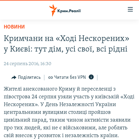
Доступність
посилання
Перейти
НОВИНИ
до
НОВИНИ
Кримчани на «Ході Нескорених»
основного
ВОДА.КРИМ
матеріалу
у Києві: тут дім, усі свої, всі рідні
ВІДЕО ТА ФОТО
Перейти
до
24 серпень 2016, 16:30
ПОЛІТИКА
основної
БЛОГИ
Поділитись
Читати без VPN
навігації
Перейти
ПОГЛЯД
Жителі анексованого Криму й переселенці з
до
півострова 24 серпня узяли участь у київській «Ході
ІНТЕРВ'Ю
пошуку
Нескорених». У День Незалежності України
ВСЕ ЗА ДЕНЬ
центральними вулицями столиці пройшов
цивільний парад, таким чином активісти заявили
СПЕЦПРОЕКТИ
про тих людей, які не є військовими, але роблять
ЯК ОБІЙТИ БЛОКУВАННЯ
ДЕПОРТАЦІЯ
свій внесок у розвиток і незалежність країни.