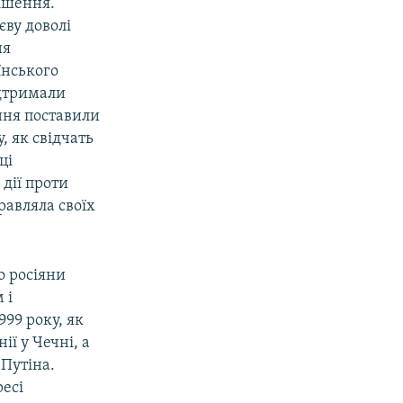
рішення.
єву доволі
ня
їнського
ідтримали
ння поставили
, як свідчать
ці
дії проти
равляла своїх
о росіяни
 і
99 року, як
ї у Чечні, а
 Путіна.
есі