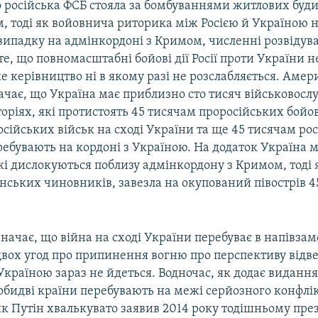
 російська ФСБ стояла за бомбуваннями житлових будин
ім, тоді як войовнича риторика між Росією й Україною 
 випадку на адмінкордоні з Кримом, численні розвідув
те, що повномасштабні бойові дії Росії проти України 
е керівництво ні в якому разі не розслабляється. Аме
чає, що Україна має приблизно сто тисяч військовосл
оріях, які протистоять 45 тисячам проросійських бойов
сійських військ на сході України та ще 45 тисячам ро
еребувають на кордоні з Україною. На додаток Україна м
кі дислокуються поблизу адмінкордону з Кримом, тоді я
нських чиновників, завезла на окупований півострів 4
начає, що війна на сході України перебуває в напівз
я двох угод про припинення вогню про перспективу відв
Україною зараз не йдеться. Водночас, як додає видання
обидві країни перебувають на межі серйозного конфлік
як Путін хвалькувато заявив 2014 року тодішньому пре