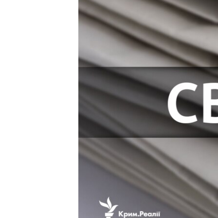
ВІДЕОУРОКИ «ELIFBE»
СВІДЧЕННЯ ОКУПАЦІЇ
УКРАЇНСЬКА ПРОБЛЕМА КРИМУ
ІНФОГРАФІКА