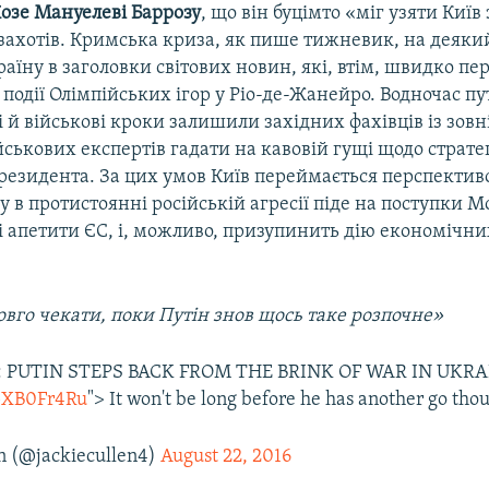
озе Мануелеві Баррозу
, що він буцімто «міг узяти Київ 
захотів. Кримська криза, як пише тижневик, на деякий
аїну в заголовки світових новин, які, втім, швидко п
 події Олімпійських ігор у Ріо-де-Жанейро. Водночас пу
й військові кроки залишили західних фахівців із зов
йськових експертів гадати на кавовій гущі щодо стратег
резидента. За цих умов Київ переймається перспектив
у в протистоянні російській агресії піде на поступки Мо
і апетити ЄС, і, можливо, призупинить дію економічни
овго чекати, поки Путін знов щось таке розпочне»
: PUTIN STEPS BACK FROM THE BRINK OF WAR IN UKRA
D5XB0Fr4Ru
"> It won't be long before he has another go tho
en (@jackiecullen4)
August 22, 2016