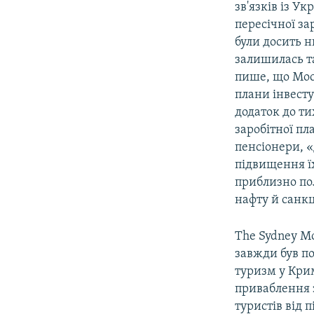
зв'язків із У
пересічної за
були досить н
залишилась та
пише, що Моск
плани інвесту
додаток до ти
заробітної пл
пенсіонери, «
підвищення їх
приблизно пол
нафту й санкці
The Sydney M
завжди був п
туризм у Кри
приваблення з
туристів від 