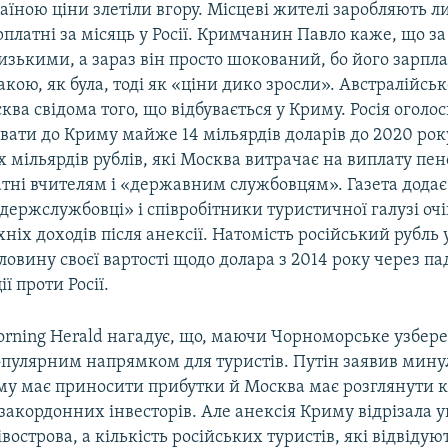
країною ціни злетіли вгору. Місцеві жителі заробляють 
рплатні за місяць у Росії. Кримчанин Павло каже, що з
изькими, а зараз він просто шокований, бо його зарпл
кою, як була, тоді як «ціни дико зросли». Австралійсь
ва свідома того, що відбувається у Криму. Росія оголо
вати до Криму майже 14 мільярдів доларів до 2020 року
х мільярдів рублів, які Москва витрачає на виплату пенс
атні вчителям і «державним службовцям». Газета додає
держслужбовці» і співробітники туристичної галузі оч
ніх доходів після анексії. Натомість російський рубль
овину своєї вартості щодо долара з 2014 року через па
ї проти Росії.
orning Herald нагадує, що, маючи Чорноморське узбе
опулярним напрямком для туристів. Путін заявив минул
му має приносити прибутки й Москва має розглянути к
акордонних інвесторів. Але анексія Криму відрізала 
півострова, а кількість російських туристів, які відвіду