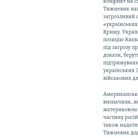
конфлікт на с
Тижневик наг
загрозливий с
«українських
Криму. Украї
позицію Києва
під загрозу п
докази, берут
підтримуваних
українських З
військових дл
Американське
визначили, я
материковою У
частину росій
також надати 
Тижневик дод