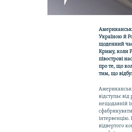
Американськи
Україною й Р
щоденний час
Криму, коли Р
півострові н
про те, що ко
тим, що відбув
Американськ
відступає від
нещодавній і
сфабрикувати
інтервенцію. 
відвертого ко