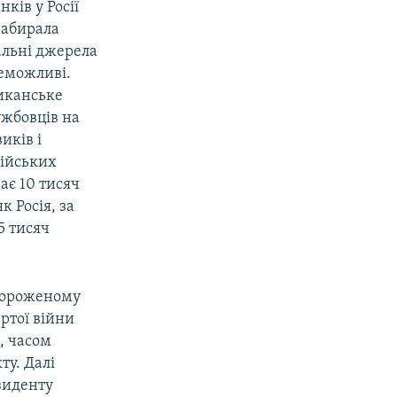
ків у Росії
набирала
альні джерела
неможливі.
риканське
ужбовців на
иків і
сійських
ає 10 тисяч
к Росія, за
5 тисяч
амороженому
ертої війни
, часом
ту. Далі
зиденту