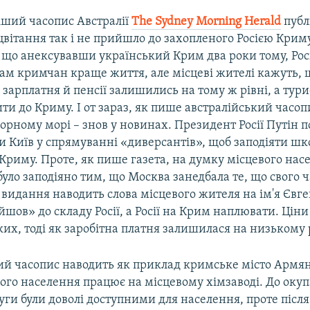
ший часопис Австралії
The Sydney Morning Herald
публ
вітання так і не прийшло до захопленого Росією Криму
 що анексувавши український Крим два роки тому, Росі
ам кримчан краще життя, але місцеві жителі кажуть, 
зарплатня й пенсії залишились на тому ж рівні, а тур
ити до Криму. І от зараз, як пише австралійський часо
Чорному морі – знов у новинах. Президент Росії Путін п
и Київ у спрямуванні «диверсантів», щоб заподіяти шк
Криму. Проте, як пише газета, на думку місцевого нас
уло заподіяно тим, що Москва занедбала те, що свого ч
 видання наводить слова місцевого жителя на ім'я Євге
шов» до складу Росії, а Росії на Крим наплювати. Ціни
ких, тоді як заробітна платня залишилася на низькому 
ий часопис наводить як приклад кримське місто Армян
ого населення працює на місцевому хімзаводі. До окуп
уги були доволі доступними для населення, проте післ