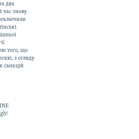
за два
 час знову
ереключили
тінські
нішньої
ії
ою того, що
скві, з огляду
х санкцій
INE
ugh!