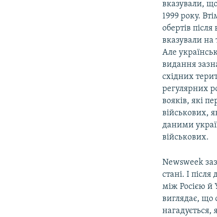
вказували, що
1999 року. Вт
обертів після
вказували на 
Але українськ
видання зазна
східних терит
регулярних ро
вояків, які п
військових, я
даними украї
військових.
Newsweek заз
стані. І післ
між Росією й 
виглядає, що 
нагадується, 