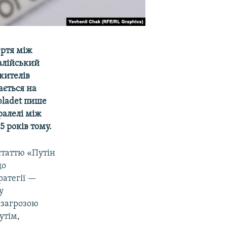
ертя між
алійський
жителів
ається на
bladet пише
ралелі між
5 років тому.
статтю «Путін
що
ратегії —
у
 загрозою
утім,