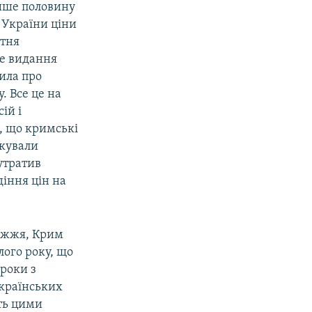
лише половину
а України ціни
атня
ке видання
сила про
. Все це на
ій і
, що кримські
ікували
 утратив
діння цін на
режжя, Крим
ого року, що
роки з
українських
ють цими