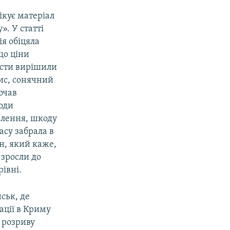
ікує матеріал
». У статті
я обіцяла
що ціни
исти вирішили
пис, сонячний
очав
оди
елення, шкоду
асу забрала в
н, який каже,
 зросли до
рівні.
ськ, де
ації в Криму
я розриву