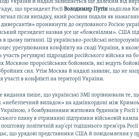
ході України й надалі залишається ще далеким від ви
адує, що президент Росії
Володимир Путін
надіслав Ки
игнал після випадку, який росіяни подали як намаган
 диверсантів» проникнути до окупованого Росією укра
нський президент назвав усе це «божевіллям». США п
 в цьому питанні. Ці українсько-російські непорозумі
роцес урегулювання конфлікту на сході України, в якому
ь участь регулярні підрозділи російського війська на бо
 Москвою проросійських бойовиків, які ведуть бойові 
бройних сил. Утім Москва й надалі заявляє, що не нап
я участі в конфлікті на території України.
 видання пише, що українські ЗМІ порівнювали те, щ
к «небезпечний випадок» на адмінкордоні між Кримом
країною, з бомбуваннями житлових будинків у Росії 19
ського плану в отриманні підтримки військовій кампані
поштовху політичній кар'єрі тодішнього прем'єра Росії
ає, що урядові представники США й повідомлення у пр