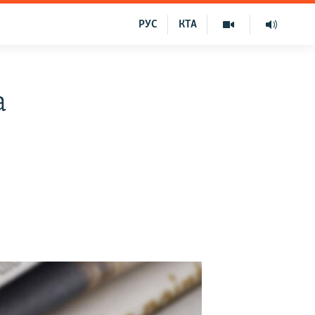
РУС
КТА
а