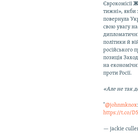
Єврокомісії
Ж
тижні», якби 
повернула Укр
свою увагу на
дипломатичні 
політики й ві
російського п
позиція Заход
на економічн
проти Росії.
«Але не так д
"
@johnmknox
https://t.co/
— jackie cull