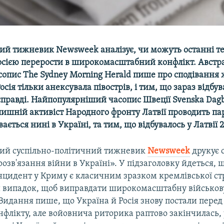
й тижневик Newsweek аналізує, чи можуть останні т
осією перерости в широкомасштабний конфлікт. Австр
опис The Sydney Morning Herald пише про сподівання 
осія тільки анексувала півострів, і тим, що зараз відбув
асправді. Найпопулярніший часопис Швеції Svenska Dag
лишній активіст Народного фронту Латвії проводить па
ається нині в Україні, та тим, що відбувалось у Латвії 2
ий суспільно-політичний тижневик
Newsweek
друкує 
 розв'язання війни в Україні». У підзаголовку йдеться, 
нцидент у Криму є класичним зразком кремлівської ст
 випадок, щоб виправдати широкомасштабну військов
Видання пише, що Україна й Росія знову постали перед
нфлікту, але войовнича риторика раптово закінчилась, 