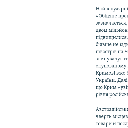
Найпопулярні
«Обіцяне проц
зазначається,
двом мільйон
підвищилися, 
більше не їзд
півострів на 
звинувачуват
окупованому 
Кримові вже б
України. Далі
що Крим «увій
рівня російсь
Австралійськ
чверть місцев
товари й посл