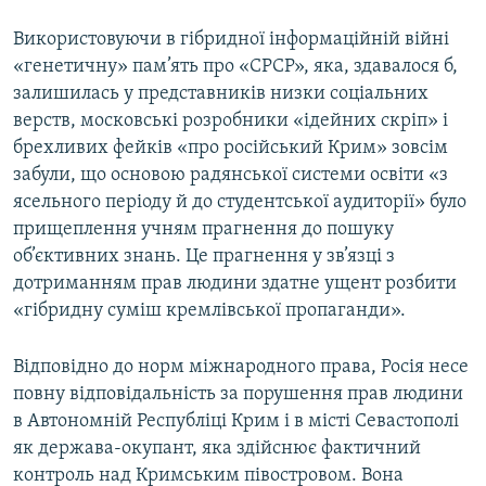
Використовуючи в гібридної інформаційній війні
«генетичну» пам’ять про «СРСР», яка, здавалося б,
залишилась у представників низки соціальних
верств, московські розробники «ідейних скріп» і
брехливих фейків «про російський Крим» зовсім
забули, що основою радянської системи освіти «з
ясельного періоду й до студентської аудиторії» було
прищеплення учням прагнення до пошуку
об’єктивних знань. Це прагнення у зв’язці з
дотриманням прав людини здатне ущент розбити
«гібридну суміш кремлівської пропаганди».
Відповідно до норм міжнародного права, Росія несе
повну відповідальність за порушення прав людини
в Автономній Республіці Крим і в місті Севастополі
як держава-окупант, яка здійснює фактичний
контроль над Кримським півостровом. Вона