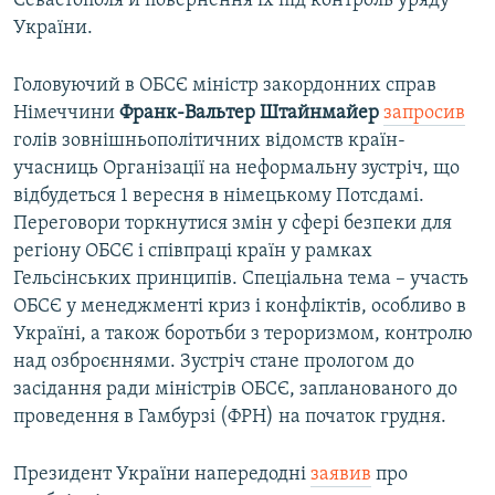
Севастополя й повернення їх під контроль уряду
України.
Головуючий в ОБСЄ міністр закордонних справ
Німеччини
Франк-Вальтер Штайнмайер
запросив
голів зовнішньополітичних відомств країн-
учасниць Організації на неформальну зустріч, що
відбудеться 1 вересня в німецькому Потсдамі.
Переговори торкнутися змін у сфері безпеки для
регіону ОБСЄ і співпраці країн у рамках
Гельсінських принципів. Спеціальна тема – участь
ОБСЄ у менеджменті криз і конфліктів, особливо в
Україні, а також боротьби з тероризмом, контролю
над озброєннями. Зустріч стане прологом до
засідання ради міністрів ОБСЄ, запланованого до
проведення в Гамбурзі (ФРН) на початок грудня.
Президент України напередодні
заявив
про