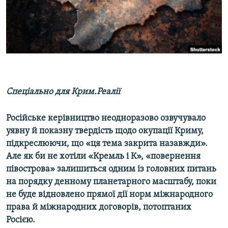
ВІДЕОУРОКИ «ELIFBE»
Русский
СВІДЧЕННЯ ОКУПАЦІЇ
Qırımtatar
УКРАЇНСЬКА ПРОБЛЕМА КРИМУ
ДОЛУЧАЙСЯ!
ІНФОГРАФІКА
Спеціально для Крим.Реалії
Усі сайти RFE/RL
Російське керівництво неодноразово озвучувало
уявну й показну твердість щодо окупації Криму,
підкреслюючи, що «ця тема закрита назавжди».
Але як би не хотіли «Кремль і К», «повернення
півострова» залишиться одним із головних питань
на порядку денному планетарного масштабу, поки
не буде відновлено прямої дії норм міжнародного
права й міжнародних договорів, потоптаних
Росією.