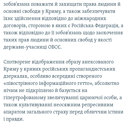
зобов’язана поважати й захищати права людини й
основні свободи у Криму, а також забезпечувати
їхнє здійснення відповідно до міжнародних
договорів, стороною в яких є Російська Федерація, а
також відповідно до її зобов’язань щодо заохочення
таких прав людини й основних свобод у якості
держави-учасниці ОБСЄ.
Спотворене відображення образу анексованого
Криму у кривих російських пропагандистських
дзеркалах, особливо всередині створеного
«півострівного інформаційного гетто», абсолютно
нічим не підкріплено й базується на
гіпертрофованому звеличуванні царюючої особи, а
також культивуванні неосяжним репресивним
апаратом загального страху перед обличчям істини
і правди.