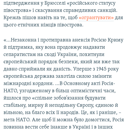
підтвердження у Брюсселі «російського статусу
півострова» і скасування справедливих санкцій.
Кремль пішов навіть на те, щоб
«огрантувати»
для
цього етнічних німців півострова.
«...Незаконна і протиправна анексія Росією Криму
й підтримка, яку вона продовжує надавати
сепаратистам на сході України, похитнули
європейський порядок безпеки, який ми вже так
давно сприймали як даність. Уперше з 1945 року
європейська держава захотіла силою змінити
міжнародні кордони. ...В Основному акті Росія-
НАТО, узгодженому в більш оптимістичні часи,
йшлося про «спільне зобов’язання будувати
стабільну, мирну й неподільну Європу, єдиною й
вільною, на благо всіх її народів. Це, як і раніше, –
мета НАТО. Але щоб її можна було домогтися, Росія
повинна вести себе інакше в Україні і в інших