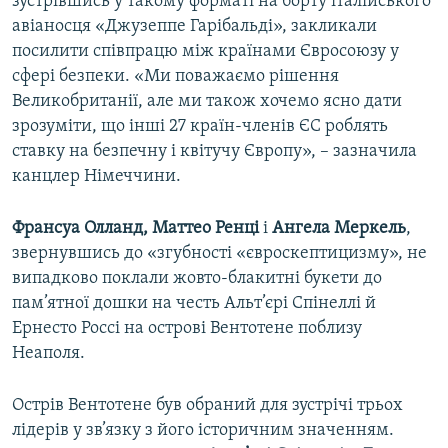
зустрівшись у такому форматі на борту італійського
авіаносця «Джузеппе Гарібальді», закликали
посилити співпрацю між країнами Євросоюзу у
сфері безпеки. «Ми поважаємо рішення
Великобританії, але ми також хочемо ясно дати
зрозуміти, що інші 27 країн-членів ЄС роблять
ставку на безпечну і квітучу Європу», – зазначила
канцлер Німеччини.
Франсуа Олланд, Маттео Ренці
і
Ангела Меркель
,
звернувшись до «згубності «євроскептицизму», не
випадково поклали жовто-блакитні букети до
пам’ятної дошки на честь Альт’єрі Спінеллі й
Ернесто Россі на острові Вентотене поблизу
Неаполя.
Острів Вентотене був обраний для зустрічі трьох
лідерів у зв’язку з його історичним значенням.