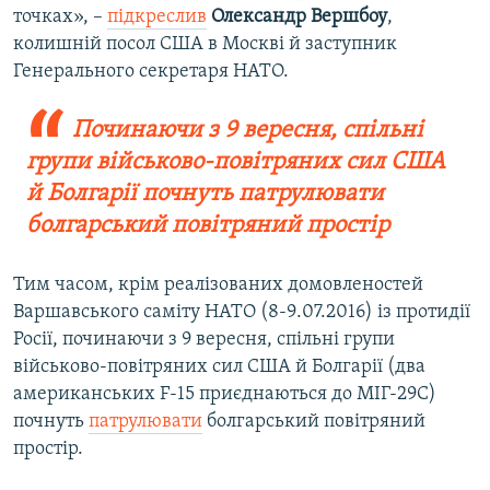
точках», –
підкреслив
Олександр Вершбоу
,
колишній посол США в Москві й заступник
Генерального секретаря НАТО.
Починаючи з 9 вересня, спільні
групи військово-повітряних сил США
й Болгарії почнуть патрулювати
болгарський повітряний простір
Тим часом, крім реалізованих домовленостей
Варшавського саміту НАТО (8-9.07.2016) із протидії
Росії, починаючи з 9 вересня, спільні групи
військово-повітряних сил США й Болгарії (два
американських F-15 приєднаються до МІГ-29С)
почнуть
патрулювати
болгарський повітряний
простір.