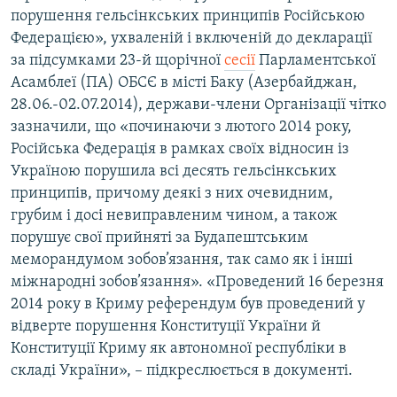
порушення гельсінкських принципів Російською
Федерацією», ухваленій і включеній до декларації
за підсумками 23-й щорічної
сесії
Парламентської
Асамблеї (ПА) ОБСЄ в місті Баку (Азербайджан,
28.06.-02.07.2014), держави-члени Організації чітко
зазначили, що «починаючи з лютого 2014 року,
Російська Федерація в рамках своїх відносин із
Україною порушила всі десять гельсінкських
принципів, причому деякі з них очевидним,
грубим і досі невиправленим чином, а також
порушує свої прийняті за Будапештським
меморандумом зобов’язання, так само як і інші
міжнародні зобов’язання». «Проведений 16 березня
2014 року в Криму референдум був проведений у
відверте порушення Конституції України й
Конституції Криму як автономної республіки в
складі України», – підкреслюється в документі.