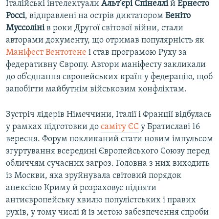
Італійські інтелектуали
Альт’єрі Спінеллі
й
Ернесто
Россі
, відправлені на острів диктатором
Беніто
Муссоліні
в роки Другої світової війни, стали
авторами документу, що отримав популярність як
Маніфест Вентотене
і став програмою Руху за
федеративну Європу. Автори маніфесту закликали
до об’єднання європейських країн у федерацію, щоб
запобігти майбутнім військовим конфліктам.
Зустріч лідерів Німеччини, Італії і Франції відбулась
у рамках підготовки до
саміту ЄС
у Братиславі 16
вересня. Форум покликаний стати новим імпульсом
згуртування всередині Європейського Союзу перед
обличчям сучасних загроз. Головна з них виходить
із Москви, яка зруйнувала світовий порядок
анексією Криму й розраховує підняти
антиєвропейську хвилю популістських і правих
рухів, у тому числі й із метою забезпечення спроби