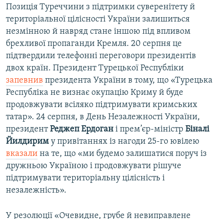
Позиція Туреччини з підтримки суверенітету й
територіальної цілісності України залишиться
незмінною й навряд стане іншою під впливом
брехливої пропаганди Кремля. 20 серпня це
підтвердили телефонні переговори президентів
двох країн. Президент Турецької Республіки
запевнив
президента України в тому, що «Турецька
Республіка не визнає окупацію Криму й буде
продовжувати всіляко підтримувати кримських
татар». 24 серпня, в День Незалежності України,
президент
Реджеп Ердоган
і прем’єр-міністр
Біналі
Йилдирим
у привітаннях із нагоди 25-го ювілею
вказали
на те, що «ми будемо залишатися поруч із
дружньою Україною і продовжувати рішуче
підтримувати територіальну цілісність і
незалежність».
У резолюції «Очевидне, грубе й невиправлене