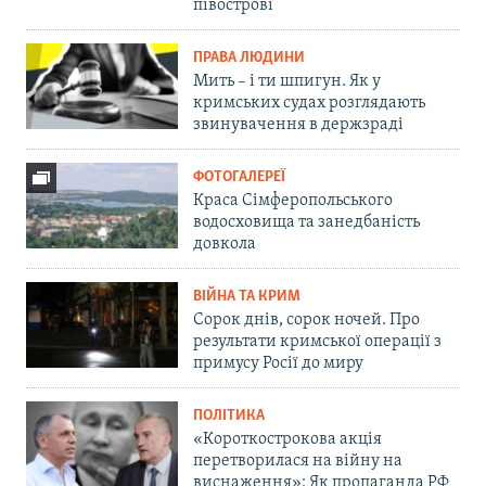
півострові
ПРАВА ЛЮДИНИ
Мить – і ти шпигун. Як у
кримських судах розглядають
звинувачення в держзраді
ФОТОГАЛЕРЕЇ
Краса Сімферопольського
водосховища та занедбаність
довкола
ВІЙНА ТА КРИМ
Сорок днів, сорок ночей. Про
результати кримської операції з
примусу Росії до миру
ПОЛІТИКА
«Короткострокова акція
перетворилася на війну на
виснаження»: Як пропаганда РФ