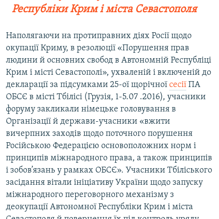
Республіки Крим і міста Севастополя
Наполягаючи на протиправних діях Росії щодо
окупації Криму, в резолюції «Порушення прав
людини й основних свобод в Автономній Республіці
Крим і місті Севастополі», ухваленій і включеній до
декларації за підсумками 25-ої щорічної
сесії
ПА
ОБСЄ в місті Тбілісі (Грузія, 1-5.07 .2016), учасники
форуму закликали німецьке головування в
Організації й держави-учасники «вжити
вичерпних заходів щодо поточного порушення
Російською Федерацією основоположних норм і
принципів міжнародного права, а також принципів
і зобов’язань у рамках ОБСЄ». Учасники Тбіліського
засідання вітали ініціативу України щодо запуску
міжнародного переговорного механізму з
деокупації Автономної Республіки Крим і міста