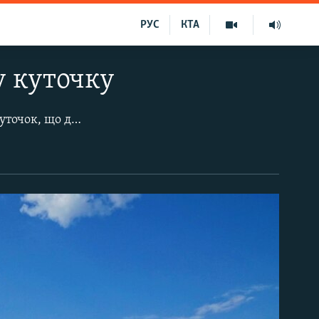
РУС
КТА
у куточку
На західній околиці курортної Алушти розташувався район Професорський куточок, що довгий час фігурував як Робочий куточок. Унікальність місцевості в тому, що з узбережжя відкривається вид на вулканічний масив – гору Кастель. Спочатку на цій місцевості розташовувались дачні споруди по берегу Чорного моря. На початку XIX століття тут в особняку оселився відомий російський геолог Микола Головкинський, а після нього туди переїхало багато видатних учених. Звідси місцевість і отримала назву «Професорський куточок».