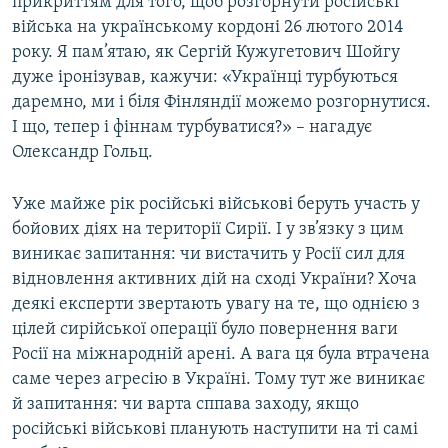
прикриттям для того, щоб розгорнути російські
війська на українському кордоні 26 лютого 2014
року. Я пам’ятаю, як Сергій Кужугетович Шойгу
дуже іронізував, кажучи: «Українці турбуються
даремно, ми і біля Фінляндії можемо розгорнутися.
І що, тепер і фіннам турбуватися?» – нагадує
Олександр Гольц.
Уже майже рік російські військові беруть участь у
бойових діях на території Сирії. І у зв’язку з цим
виникає запитання: чи вистачить у Росії сил для
відновлення активних дій на сході України? Хоча
деякі експерти звертають увагу на те, що однією з
цілей сирійської операції було повернення ваги
Росії на міжнародній арені. А вага ця була втрачена
саме через агресію в Україні. Тому тут же виникає
й запитання: чи варта сппава заходу, якщо
російські військові планують наступити на ті самі