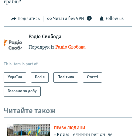
граблі?
Поділитись
Читати без VPN
Follow us
Радіо Свобода
Передрук із
Радіо Свобода
This item is part of
Україна
Росія
Політика
Статті
Головне за добу
Читайте також
ПРАВА ЛЮДИНИ
«Крим – єдиний регіон, де