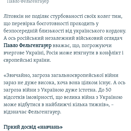
Павло Фельгенгауер
Літовкін не поділяє стурбованості своїх колег тим,
що перевірка боєготовності проходить у
безпосередній близькості від українського кордону.
А ось російський незалежний військовий оглядач
Павло Фельгенгауер
вважає, що, погрожуючи
вчергове Україні, Росія може втягнути в конфлікт і
європейські країни.
«Звичайно, загроза загальноєвропейської війни
зараз не дуже висока, хоча вона цілком існує. А ось
загроза війни з Україною дуже істотна. До 50
відсотків імовірності, що велика війна з Україною
може відбутися в найближчі кілька тижнів», –
відзначає Фельгенгауер.
Гіркий досвід «навчань»