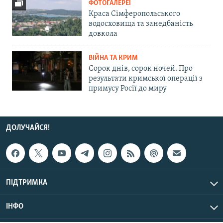
ФОТОГАЛЕРЕЇ
Краса Сімферопольського
водосховища та занедбаність
довкола
ВІЙНА ТА КРИМ
Сорок днів, сорок ночей. Про
результати кримської операції з
примусу Росії до миру
ДОЛУЧАЙСЯ!
ПІДТРИМКА
ІНФО