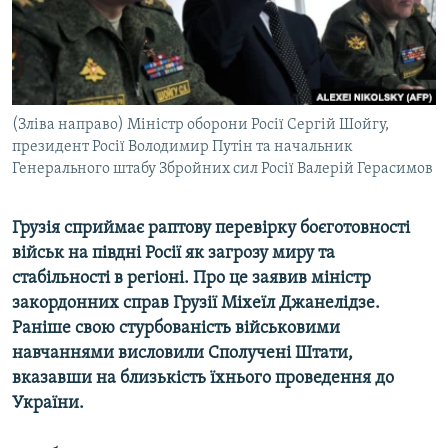
ВІДЕОУРОКИ «ELIFBE»
Русский
СВІДЧЕННЯ ОКУПАЦІЇ
Qırımtatar
УКРАЇНСЬКА ПРОБЛЕМА КРИМУ
ДОЛУЧАЙСЯ!
(Зліва направо) Міністр оборони Росії Сергій Шойгу,
ІНФОГРАФІКА
президент Росії Володимир Путін та начальник
Генерального штабу Збройних сил Росії Валерій Герасимов
Усі сайти RFE/RL
Грузія сприймає раптову перевірку боєготовності
військ на півдні Росії як загрозу миру та
стабільності в регіоні. Про це заявив міністр
закордонних справ Грузії Міхеїл Джанелідзе.
Раніше свою стурбованість військовими
навчаннями висловили Сполучені Штати,
вказавши на близькість їхнього проведення до
України.