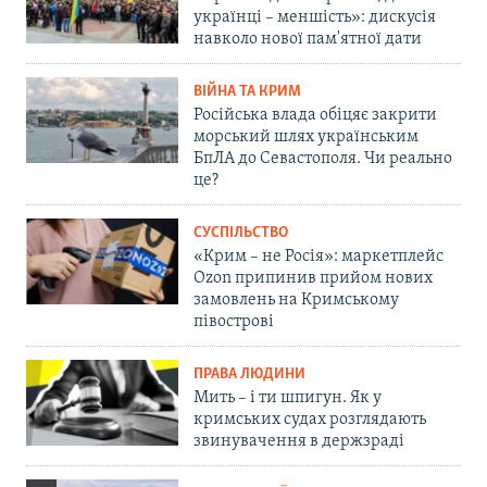
українці – меншість»: дискусія
навколо нової пам'ятної дати
ВІЙНА ТА КРИМ
Російська влада обіцяє закрити
морський шлях українським
БпЛА до Севастополя. Чи реально
це?
СУСПІЛЬСТВО
«Крим – не Росія»: маркетплейс
Ozon припинив прийом нових
замовлень на Кримському
півострові
ПРАВА ЛЮДИНИ
Мить – і ти шпигун. Як у
кримських судах розглядають
звинувачення в держзраді