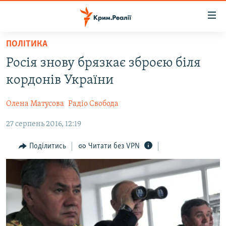
Доступність
посилання
Перейти
ПОЛІТИКА
до
НОВИНИ
Росія знову брязкає зброєю біля
основного
ВОДА.КРИМ
матеріалу
кордонів України
ВІДЕО ТА ФОТО
Перейти
до
Олена Матусова
Радіо Свобода
ПОЛІТИКА
основної
27 серпень 2016, 12:19
БЛОГИ
навігації
Перейти
ПОГЛЯД
Поділитись
Читати без VPN
до
ІНТЕРВ'Ю
пошуку
ВСЕ ЗА ДЕНЬ
СПЕЦПРОЕКТИ
ЯК ОБІЙТИ БЛОКУВАННЯ
ДЕПОРТАЦІЯ