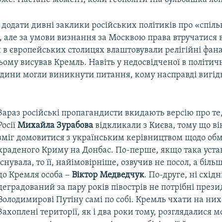
додати дивні заклики російських політиків про «спіль
 але за умови визнання за Москвою права втручатися в
 в європейських столицях влаштовували релігійні фана
ому висував Кремль. Навіть у недосвідченої в політи
дини могли виникнути питання, кому насправді вигідн
Зараз російські пропагандисти вкидають версію про те
Росії
Михайла Зурабова
відкликали з Києва, тому що ві
зміг домовитися з українським керівництвом щодо об
краденого Криму на Донбас. По-перше, якщо така уста
існувала, то її, найімовірніше, озвучив не посол, а біл
до Кремля особа −
Віктор Медведчук
. По-друге, ні східн
деградований за пару років півострів не потрібні прези
Володимирові Путіну самі по собі. Кремль чхати на них 
Захоплені території, як і два роки тому, розглядалися