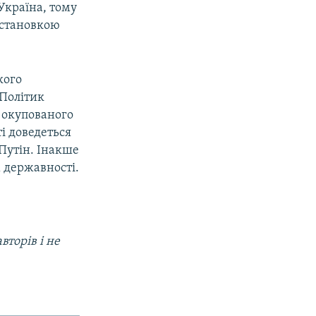
Україна, тому
остановкою
кого
 Політик
 окупованого
і доведеться
Путін. Інакше
х державності.
вторів і не