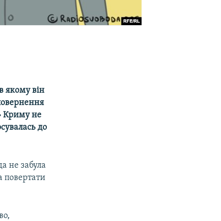
в якому він
 повернення
» Криму не
осувалась до
а не забула
а повертати
во,