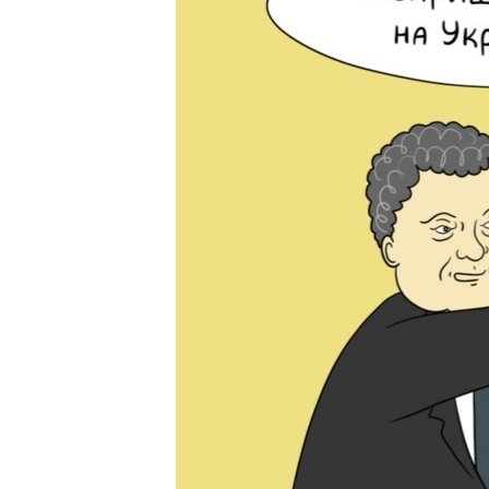
ВІДЕОУРОКИ «ELIFBE»
СВІДЧЕННЯ ОКУПАЦІЇ
УКРАЇНСЬКА ПРОБЛЕМА КРИМУ
ІНФОГРАФІКА