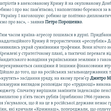
атріотів в анексованому Криму й на окупованому Донб
юбимо і про вас пам’ятаємо, і наполегливо боремося за 
 Україну. І наголошую: робимо це політико-дипломат
мо про вас», – заявив
Петро Порошенко
.
Тим часом країна-агресор пошилася в дурні. Придбання
наддотаційного Криму й терористичних «республік» Д
виявились украй сумнівними трофеями. Вони нічого н
Кремлеві у стратегічному плані, а тактичні переваги ві
бандитського володіння українськими землями з гако
перекриваються санкціями й іншими фінансовими втр
Дійшло до того, що на російських загальнодержавних 
«крутять» засідання уряду, на якому прем’єр
Дмитро М
похмурим виглядом розповідає про «труднощі» викон
юджету. Спочатку вирішили замінити індексацію пенс
иплатою у п'ять тисяч рублів (приблизно 1966 гривень
я з’ясувалося, що й на це в російської держави немає 
сіян, які кричали «Кримнаш», попереджали, що оплач