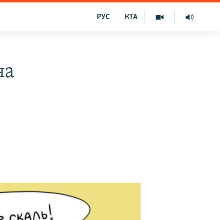
РУС
КТА
на