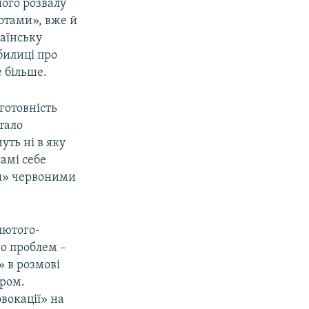
шого розвалу
іотами», вже й
раїнську
билиці про
 більше.
готовність
тало
уть ні в яку
самі себе
ря» червоними
лютого-
о проблем –
» в розмові
ером.
вокації» на