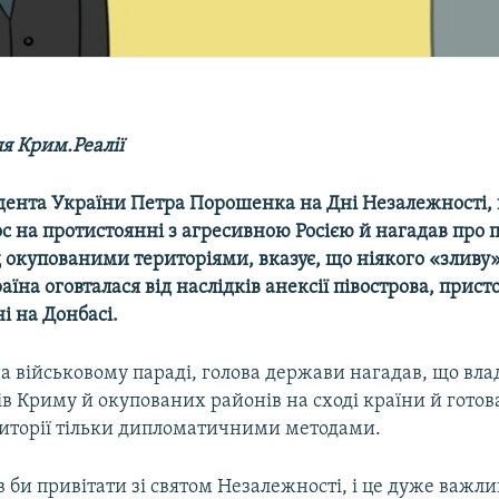
я Крим.Реалії
дента України Петра Порошенка на Дні Незалежності, 
с на протистоянні з агресивною Росією й нагадав про
 окупованими територіями, вказує, що ніякого «зливу
раїна оговталася від наслідків анексії півострова, прист
ні на Донбасі.
 військовому параді, голова держави нагадав, що влад
в Криму й окупованих районів на сході країни й готов
риторії тільки дипломатичними методами.
 би привітати зі святом Незалежності, і це дуже важли