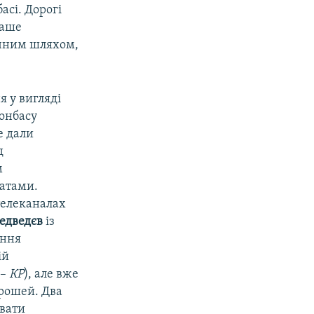
асі. Дорогі
ваше
ичним шляхом,
 у вигляді
онбасу
е дали
д
м
атами.
телеканалах
едведєв
із
ання
ій
 –
КР
), але вже
грошей. Два
увати