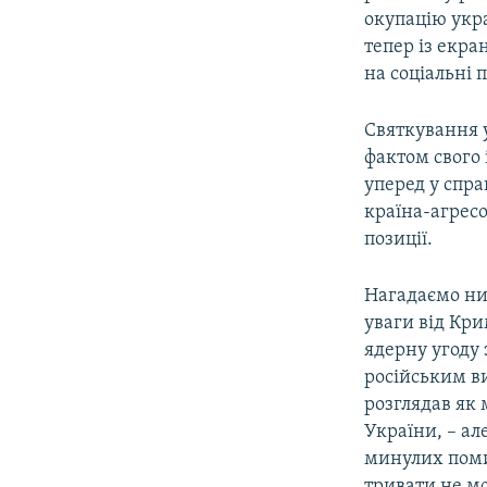
окупацію укра
тепер із екра
на соціальні 
Святкування 
фактом свого 
уперед у спра
країна-агрес
позиції.
Нагадаємо низ
уваги від Кри
ядерну угоду 
російським ви
розглядав як
України, – а
минулих поми
тривати не м