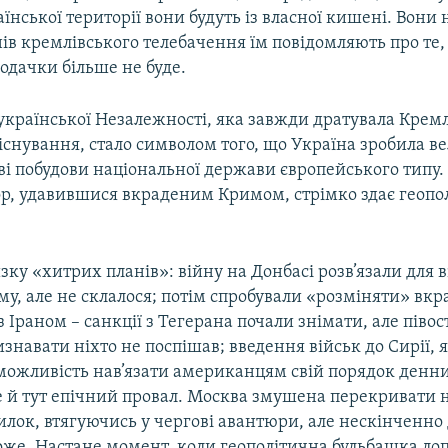
їнської території вони будуть із власної кишені. Вони н
нів кремлівського телебачення їм повідомляють про те
подачки більше не буде.
української Незалежності, яка завжди дратувала Крем
існування, стало символом того, що Україна зробила 
ві побудови національної держави європейського типу. 
ор, удавившися вкраденим Кримом, стрімко здає геопо
ку «хитрих планів»: війну на Донбасі розв’язали для 
му, але не склалося; потім спробували «розміняти» вкр
з Іраном – санкції з Тегерана почали знімати, але півос
знавати ніхто не поспішав; введення військ до Сирії, 
 можливість нав’язати американцям свій порядок денн
ле й тут епічний провал. Москва змушена перекривати 
лок, втягуючись у чергові авантюри, але нескінченно 
оже. Настане момент, коли геополітична бульбашка ло