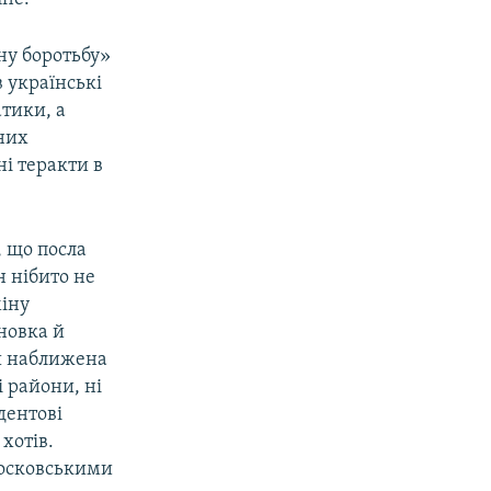
ну боротьбу»
 українські
тики, а
чних
і теракти в
, що посла
н нібито не
міну
новка й
ьш наближена
і райони, ні
дентові
хотів.
 московськими