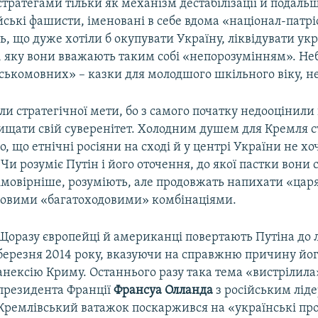
стратегами тільки як механізм дестабілізації й подаль
йські фашисти, іменовані в себе вдома «націонал-патр
, що дуже хотіли б окупувати Україну, ліквідувати ук
, яку вони вважають таким собі «непорозумінням». Не
ськомовних» – казки для молодшого шкільного віку, не
ли стратегічної мети, бо з самого початку недооцінили 
хищати свій суверенітет. Холодним душем для Кремля с
о, що етнічні росіяни на сході й у центрі України не хоч
Чи розуміє Путін і його оточення, до якої пастки вони 
імовірніше, розуміють, але продовжать напихати «ца
говими «багатоходовими» комбінаціями.
Щоразу європейці й американці повертають Путіна до 
березня 2014 року, вказуючи на справжню причину йог
анексію Криму. Останнього разу така тема «вистрілила
президента Франції
Франсуа Олланда
з російським лід
Кремлівський ватажок поскаржився на «українські про