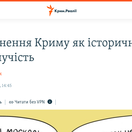
нення Криму як історич
учість
х
 14:45
ь
Читати без VPN