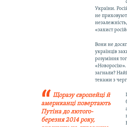
України. Росі
не приховують
незалежність
«захист росій
Вони не досяг
українців за
розуміння тог
«Новоросію». 
загнали? Най
теками з чер
Щоразу європейці й
американці повертають
Путіна до лютого-
березня 2014 року,