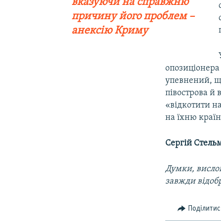
вказуючи на справжню
причину його проблем –
анексію Криму
опозиціонера
упевнений, щ
півострова й 
«відкотити н
на їхню країн
Сергій Стель
Думки, вислов
завжди відоб
Поділитис