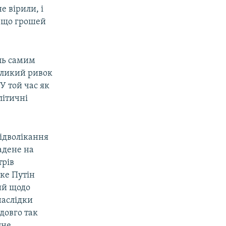
е вірили, і
, що грошей
ль самим
великий ривок
У той час як
літичні
відволікання
адене на
трів
яке Путін
ий щодо
наслідки
довго так
пне.