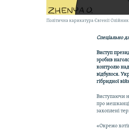
Політична карикатура Євгенії Олійник
Спеціально дл
Виступ прези
зробив наголо
контролю над
відбулося. Ук
гібридної вій
Виступаючи на
про мешканці
захоплені те
«Окремо хотів