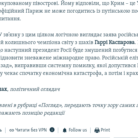
окупованому півострові. Йому відповіли, що Крим – це 
офіційний Париж не може погодитись із путінською п
питання.
У зв’язку з цим цілком логічною виглядає заява російсь
 й колишнього чемпіона світу з шахів
Гаррі Каспарова
.
о наступний президент Росії буде змушений позбутися
відновити зневажене міжнародне право. Російській еліт
азад», виправивши системну помилку, якої допустився 
у чекає спочатку економічна катастрофа, а потім і кра
мах
,
політичний оглядач
лені в рубриці «Погляд», передають точку зору самих а
ражають позицію редакції
ь
Читати без VPN
Follow us
Print