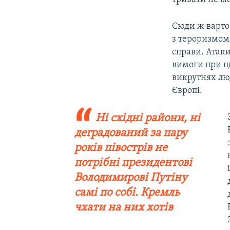
Сюди ж варто 
з тероризмом,
справи. Атаки
вимоги при ць
викрутнях лю
Європі.
Ні східні райони, ні
деградований за пару
років півострів не
потрібні президентові
Володимирові Путіну
самі по собі. Кремль
чхати на них хотів