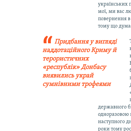
українських п
мої, ми вас л
повернення в
тому що думає
Придбання у вигляді
наддотаційного Криму й
терористичних
«республік» Донбасу
виявились украй
сумнівними трофеями
державного б
одноразовою в
наступного дн
роки тому ро