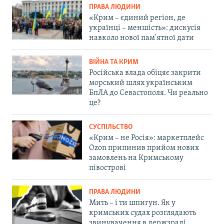
ПРАВА ЛЮДИНИ
«Крим – єдиний регіон, де
українці – меншість»: дискусія
навколо нової пам'ятної дати
ВІЙНА ТА КРИМ
Російська влада обіцяє закрити
морський шлях українським
БпЛА до Севастополя. Чи реально
це?
СУСПІЛЬСТВО
«Крим – не Росія»: маркетплейс
Ozon припинив прийом нових
замовлень на Кримському
півострові
ПРАВА ЛЮДИНИ
Мить – і ти шпигун. Як у
кримських судах розглядають
звинувачення в держзраді