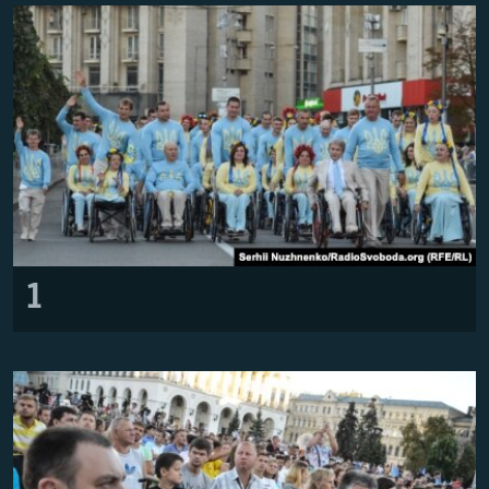
ВІДЕОУРОКИ «ELIFBE»
Русский
СВІДЧЕННЯ ОКУПАЦІЇ
Qırımtatar
УКРАЇНСЬКА ПРОБЛЕМА КРИМУ
ДОЛУЧАЙСЯ!
ІНФОГРАФІКА
Усі сайти RFE/RL
1