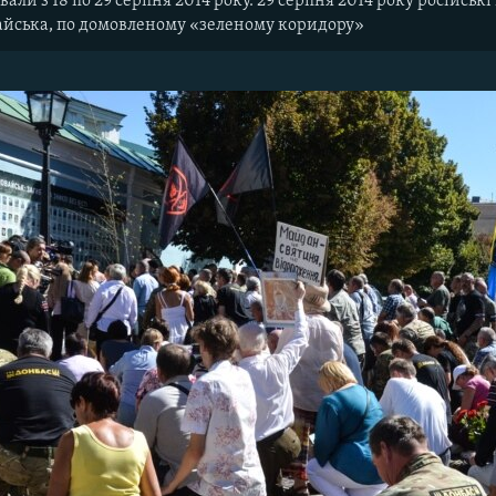
ивали з 18 по 29 серпня 2014 року. 29 серпня 2014 року російсь
вайська, по домовленому «зеленому коридору»