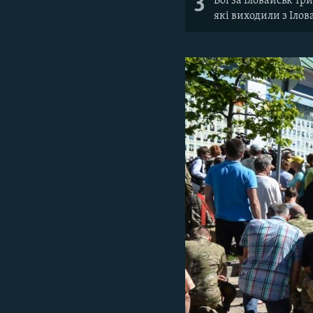
3
Бої за Іловайськ тр
які виходили з Іло