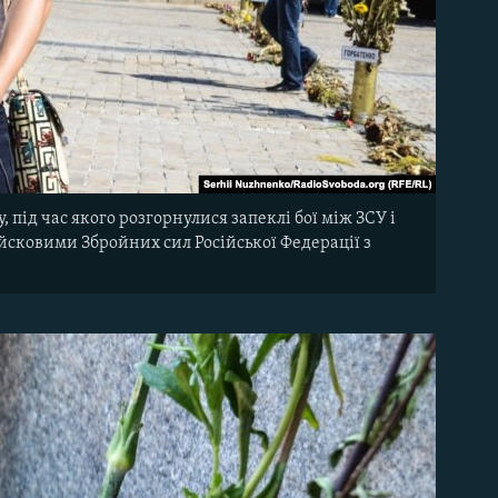
у, під час якого розгорнулися запеклі бої між ЗСУ і
йсковими Збройних сил Російської Федерації з