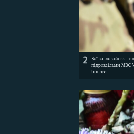
2
Бої за Іловайськ – е
підрозділами МВС У
іншого