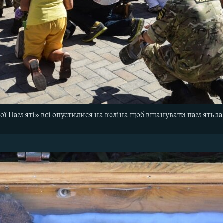
ої Пам'яті» всі опустилися на коліна щоб вшанувати пам'ять з