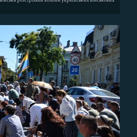
кі війська розстріляли колони українських військових