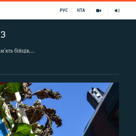
РУС
КТА
із
У Києві на Михайлівській площі кілька сотень людей зібралися вшанувати пам'ять бійців, загиблих в Іловайському котлі на Донеччині. Серед них – побратими і родичі загиблих, просто кияни. Акція почалася з молебня за загиблими у війні за Україну, після цього виступили учасники бойових дій. День пам'яті на Михайлівській площі завершився автопробігом. У цей же час на Михайлівській площі було розгорнуто виставку «Блокпост Пам'яті». Пересувна виставка складена з артефактів, які зібрали під час проведення пошукової експедиції «Евакуація-200» та речей, переданих родинами загиблих військових. 29 серпня 2014 року російські війська розстріляли колони українських військових під Іловайськом, пообіцявши перед тим «зелений коридор». В Іловайському котлі, за даними Генпрокуратури (на серпень 2015 року), загинули 366 бійців ЗСУ і МВС, 429 військових було поранено, 128 опинилися в полоні, 158 вважаються зниклими безвісти.