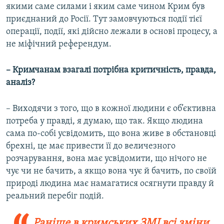
якими саме силами і яким саме чином Крим був
приєднаний до Росії. Тут замовчуються події тієї
операції, події, які дійсно лежали в основі процесу, а
не міфічний референдум.
– Кримчанам взагалі потрібна критичність, правда,
аналіз?
– Виходячи з того, що в кожної людини є об’єктивна
потреба у правді, я думаю, що так. Якщо людина
сама по-собі усвідомить, що вона живе в обстановці
брехні, це має привести її до величезного
розчарування, вона має усвідомити, що нічого не
чує чи не бачить, а якщо вона чує й бачить, по своїй
природі людина має намагатися осягнути правду й
реальний перебіг подій.
Раніше в кримських ЗМІ всі зміни,