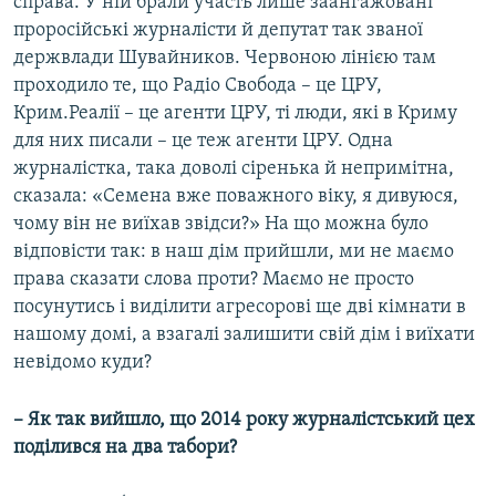
справа. У ній брали участь лише заангажовані
проросійські журналісти й депутат так званої
держвлади Шувайников. Червоною лінією там
проходило те, що Радіо Свобода – це ЦРУ,
Крим.Реалії – це агенти ЦРУ, ті люди, які в Криму
для них писали – це теж агенти ЦРУ. Одна
журналістка, така доволі сіренька й непримітна,
сказала: «Семена вже поважного віку, я дивуюся,
чому він не виїхав звідси?» На що можна було
відповісти так: в наш дім прийшли, ми не маємо
права сказати слова проти? Маємо не просто
посунутись і виділити агресорові ще дві кімнати в
нашому домі, а взагалі залишити свій дім і виїхати
невідомо куди?
– Як так вийшло, що 2014 року журналістський цех
поділився на два табори?