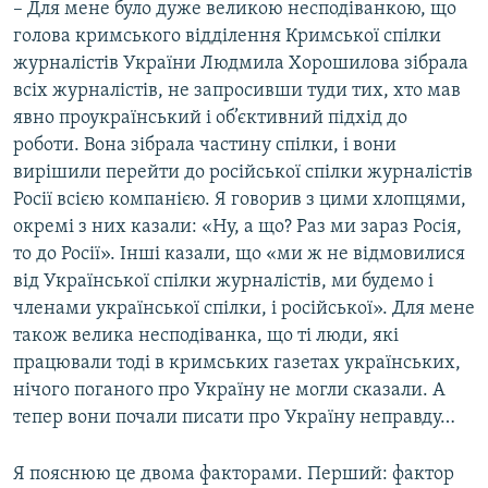
– Для мене було дуже великою несподіванкою, що
голова кримського відділення Кримської спілки
журналістів України Людмила Хорошилова зібрала
всіх журналістів, не запросивши туди тих, хто мав
явно проукраїнський і об’єктивний підхід до
роботи. Вона зібрала частину спілки, і вони
вирішили перейти до російської спілки журналістів
Росії всією компанією. Я говорив з цими хлопцями,
окремі з них казали: «Ну, а що? Раз ми зараз Росія,
то до Росії». Інші казали, що «ми ж не відмовилися
від Української спілки журналістів, ми будемо і
членами української спілки, і російської». Для мене
також велика несподіванка, що ті люди, які
працювали тоді в кримських газетах українських,
нічого поганого про Україну не могли сказали. А
тепер вони почали писати про Україну неправду…
Я пояснюю це двома факторами. Перший: фактор