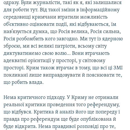
одразу. Були журналісти, такі як я, які залишалися
для роботи тут. Від такої зміни в інформаційному
середовищі кримчани втратили можливість
об’єктивно оцінювати події, які відбуваються, їм
нав’язується думка, що Росія велика, Росія сильна,
Росія розбомбить кого завгодно. Ми тут із ядерною
зброєю, ми всі великі патріоти, всьому світу
диктуватимемо свою волю... Вони втрачають
адекватні орієнтації у просторі, у світовому
просторі. Крим також втрачає в тому, що всі ці ЗМІ
покликані лише виправдовувати й пояснювати те,
що робить влада.
Нема критичного підходу. У Криму не отримали
реальної критики проведення того референдуму,
що відбувся. Критика й аналіз його ще попереду і
правда про референдум ще буде опублікована й
буде відкрита. Нема правдивої розповіді про те,