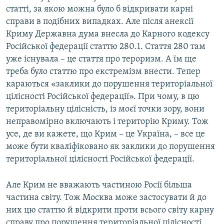
статті, за якою можна було б відкривати карні
справи в подібних випадках. Але після анексії
Криму Державна дума внесла до Карного кодексу
Російської федерації статтю 280.1. Стаття 280 там
уже існувала – це стаття про тероризм. А їм ще
треба було статтю про екстремізм внести. Тепер
караються «заклики до порушення територіальної
цілісності Російської федерації». При чому, в цю
територіальну цілісність, із моєї точки зору, вони
неправомірно включають і територію Криму. Тож
усе, де ви кажете, що Крим – це Україна, – все це
може бути кваліфіковано як заклики до порушення
територіальної цілісності Російської федерації.
Але Крим не вважають частиною Росії більша
частина світу. Тож Москва може застосувати й до
них цю статтю й відкрити проти всього світу карну
справу про порушення територіальної цілісності