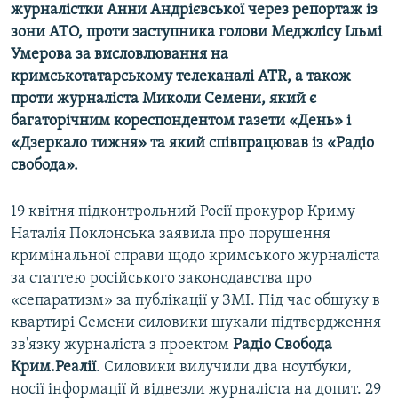
журналістки Анни Андрієвської через репортаж із
зони АТО, проти заступника голови Меджлісу Ільмі
Умерова за висловлювання на
кримськотатарському телеканалі ATR, а також
проти журналіста Миколи Семени, який є
багаторічним кореспондентом газети «День» і
«Дзеркало тижня» та який співпрацював із «Радіо
свобода».
19 квітня підконтрольний Росії прокурор Криму
Наталія Поклонська заявила про порушення
кримінальної справи щодо кримського журналіста
за статтею російського законодавства про
«сепаратизм» за публікації у ЗМІ. Під час обшуку в
квартирі Семени силовики шукали підтвердження
зв'язку журналіста з проектом
Радiо Свобода
Крим.Реалії
. Силовики вилучили два ноутбуки,
носії інформації й відвезли журналіста на допит. 29