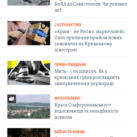
БпЛА до Севастополя. Чи реально
це?
СУСПІЛЬСТВО
«Крим – не Росія»: маркетплейс
Ozon припинив прийом нових
замовлень на Кримському
півострові
ПРАВА ЛЮДИНИ
Мить – і ти шпигун. Як у
кримських судах розглядають
звинувачення в держзраді
ФОТОГАЛЕРЕЇ
Краса Сімферопольського
водосховища та занедбаність
довкола
ВІЙНА ТА КРИМ