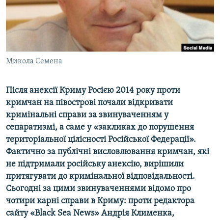
ВІДЕОУРОКИ «ELIFBE»
Русский
СВІДЧЕННЯ ОКУПАЦІЇ
Qırımtatar
УКРАЇНСЬКА ПРОБЛЕМА КРИМУ
ДОЛУЧАЙСЯ!
Микола Семена
ІНФОГРАФІКА
Після анексії Криму Росією 2014 року проти
кримчан на півострові почали відкривати
Усі сайти RFE/RL
кримінальні справи за звинуваченням у
сепаратизмі, а саме у «закликах до порушення
територіальної цілісності Російської Федерації».
Фактично за публічні висловлювання кримчан, які
не підтримали російську анексію, вирішили
притягувати до кримінальної відповідальності.
Сьогодні за цими звинуваченнями відомо про
чотири карні справи в Криму: проти редактора
сайту «Black Sea News» Андрія Клименка,