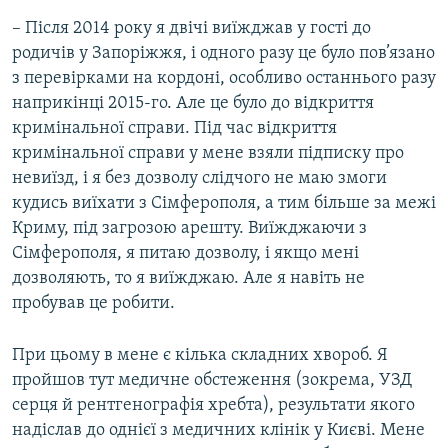
– Після 2014 року я двічі виїжджав у гості до
родичів у Запоріжжя, і одного разу це було пов’язано
з перевірками на кордоні, особливо останнього разу
наприкінці 2015-го. Але це було до відкриття
кримінальної справи. Під час відкриття
кримінальної справи у мене взяли підписку про
невиїзд, і я без дозволу слідчого не маю змоги
кудись виїхати з Сімферополя, а тим більше за межі
Криму, під загрозою арешту. Виїжджаючи з
Сімферополя, я питаю дозволу, і якщо мені
дозволяють, то я виїжджаю. Але я навіть не
пробував це робити.
При цьому в мене є кілька складних хвороб. Я
пройшов тут медичне обстеження (зокрема, УЗД
серця й рентгенографія хребта), результати якого
надіслав до однієї з медичних клінік у Києві. Мене