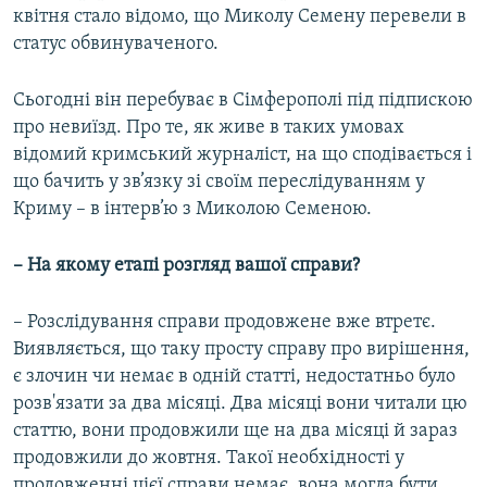
квітня стало відомо, що Миколу Семену перевели в
статус обвинуваченого.
Сьогодні він перебуває в Сімферополі під підпискою
про невиїзд. Про те, як живе в таких умовах
відомий кримський журналіст, на що сподівається і
що бачить у зв’язку зі своїм переслідуванням у
Криму – в інтерв’ю з Миколою Семеною.
– На якому етапі розгляд вашої справи?
– Розслідування справи продовжене вже втретє.
Виявляється, що таку просту справу про вирішення,
є злочин чи немає в одній статті, недостатньо було
розв'язати за два місяці. Два місяці вони читали цю
статтю, вони продовжили ще на два місяці й зараз
продовжили до жовтня. Такої необхідності у
продовженні цієї справи немає, вона могла бути