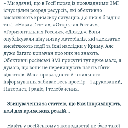
– Ми вдячні, що в Росії поряд із провладними ЗМІ
існує цілий розряд ресурсів, які об’єктивно
висвітлюють кримську ситуацію. До них я б відніс
такі: «Новая Газета», «Открытая Россия»,
«Горизонтальная Россия», «Дождь». Вони
опублікували цілу низку матеріалів, які адекватно
висвітлюють події та їхні наслідки у Криму. Але
дуже багато кримчан про них не знають.
Об’єктивні російські ЗМІ присутні тут дуже мало, я
думаю, що вони не перевищують навіть п’яти
відсотків. Маса провладного й тотального
інформування забиває весь простір – і друкований,
і інтернет, і радіо, і телебачення.
– Звинувачення за статтею, що Вам інкримінують,
нові для кримських реалій…
– Навіть у російському законодавстві не було такої