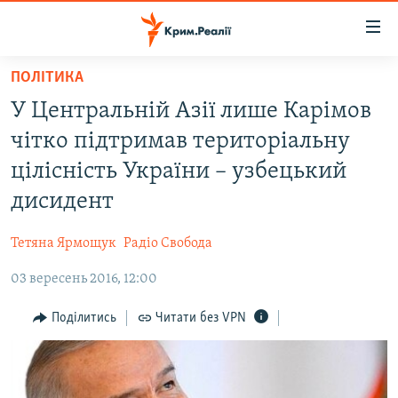
Доступність
посилання
Перейти
ПОЛІТИКА
до
НОВИНИ
У Центральній Азії лише Карімов
основного
ВОДА.КРИМ
матеріалу
чітко підтримав територіальну
ВІДЕО ТА ФОТО
Перейти
цілісність України – узбецький
до
ПОЛІТИКА
дисидент
основної
БЛОГИ
навігації
Тетяна Ярмощук
Радіо Свобода
Перейти
ПОГЛЯД
до
03 вересень 2016, 12:00
ІНТЕРВ'Ю
пошуку
ВСЕ ЗА ДЕНЬ
Поділитись
Читати без VPN
СПЕЦПРОЕКТИ
ЯК ОБІЙТИ БЛОКУВАННЯ
ДЕПОРТАЦІЯ