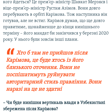
кого йдеться? Це прем’єр-міністр Шавкат Мерзяєв і
віце-прем’єр-міністр Рустам Азімов. Вони довго
перебувають в орбіті Карімова. Тож наступника він
готував, але не встиг. Карімов думав, що ще довго
правитиме, щонайменше до кінця нинішнього
терміну – його мандат би закінчився у березні 2020
року. У нього були зовсім інші плани.
Хто б там не прийшов після
Карімова, це буде хтось із його
близького оточення. Вони не
поспішатимуть руйнувати
авторитарний стиль правління. Вони
наразі на це не здатні
– Чи буде нинішня вертикаль влади в Узбекистані
збережена після Карімова?