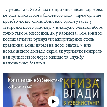
– Думаю, так. Хто б там не прийшов після Карімова,
це буде хтось із його близького кола – прем’єр, віце-
прем’єр чи ще хтось. Вони вже брали участь у
створенні цього режиму. У них дуже близьке або ж
точно таке ж мислення, як у Карімова. Тож вони не
поспішатимуть руйнувати авторитарний стиль
правління. Вони наразі на це не здатні. У них
немає іншого досвіду, окрім як утримати контроль
над суспільством через міліцію та Службу
національної безпеки.
Криза влади в Узбекистані?
by
Крим.Реалії
No media source currently available