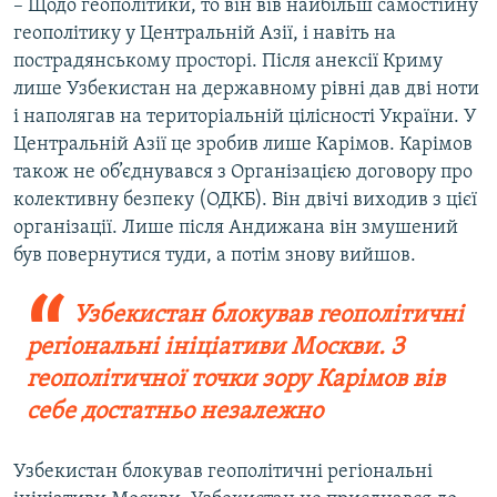
– Щодо геополітики, то він вів найбільш самостійну
геополітику у Центральній Азії, і навіть на
пострадянському просторі. Після анексії Криму
лише Узбекистан на державному рівні дав дві ноти
і наполягав на територіальній цілісності України. У
Центральній Азії це зробив лише Карімов. Карімов
також не об’єднувався з Організацією договору про
колективну безпеку (ОДКБ). Він двічі виходив з цієї
організації. Лише після Андижана він змушений
був повернутися туди, а потім знову вийшов.
Узбекистан блокував геополітичні
регіональні ініціативи Москви. З
геополітичної точки зору Карімов вів
себе достатньо незалежно
Узбекистан блокував геополітичні регіональні