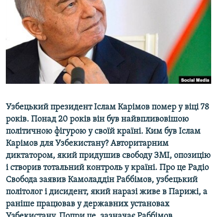
ВІДЕОУРОКИ «ELIFBE»
Русский
СВІДЧЕННЯ ОКУПАЦІЇ
Qırımtatar
УКРАЇНСЬКА ПРОБЛЕМА КРИМУ
ДОЛУЧАЙСЯ!
ІНФОГРАФІКА
Усі сайти RFE/RL
Узбецький президент Іслам Карімов помер у віці 78
років. Понад 20 років він був найвпливовішою
політичною фігурою у своїй країні.
Ким був Іслам
Карімов для Узбекистану? Авторитарним
диктатором, який придушив свободу ЗМІ, опозицію
і створив тотальний контроль у країні. Про це Радіо
Свобода заявив Камоладдін Раббімов, узбецький
політолог і дисидент, який наразі живе в Парижі, а
раніше працював у державних установах
Узбекистану. Попри це, зазначає Раббімов,