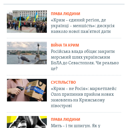
ПРАВА ЛЮДИНИ
«Крим – єдиний регіон, де
українці – меншість»: дискусія
навколо нової пам'ятної дати
ВІЙНА ТА КРИМ
Російська влада обіцяє закрити
морський шлях українським
БпЛА до Севастополя. Чи реально
це?
СУСПІЛЬСТВО
«Крим – не Росія»: маркетплейс
Ozon припинив прийом нових
замовлень на Кримському
півострові
ПРАВА ЛЮДИНИ
Мить – і ти шпигун. Як у