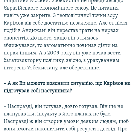
ініціативи Москви. Узбекистан не приєднався до
Євразійського економічного союзу. Це питання
навіть уже закрите. З геополітичної точки зору
Карімов вів себе достатньо незалежно. Але от після
подій в Андижані він перестав грати на нервах
опонентів. До цього, якщо він з кимось
зближувався, то автоматично починав діяти на
нерви іншим. А з 2009 року він уже почав вести
багатовекторну політику, звісно, з урахуванням
інтересів Узбекистану, але обережніше.
– А як Ви можете пояснити ситуацію, що Карімов не
підготував собі наступника?
– Насправді, він готував, довго готував. Він ще не
планував іти, інсульту в його планах не було.
Насправді ж він створив умови деяким людям, щоб
вони змогли накопичити собі ресурси і досвід. Про