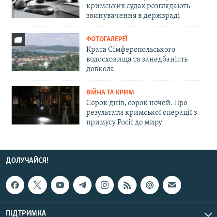
кримських судах розглядають
звинувачення в держзраді
ФОТОГАЛЕРЕЇ
Краса Сімферопольського
водосховища та занедбаність
довкола
ВІЙНА ТА КРИМ
Сорок днів, сорок ночей. Про
результати кримської операції з
примусу Росії до миру
ДОЛУЧАЙСЯ!
ПІДТРИМКА