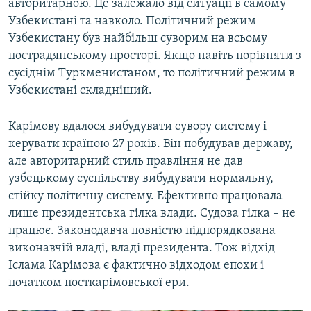
авторитарною. Це залежало від ситуації в самому
Узбекистані та навколо. Політичний режим
Узбекистану був найбільш суворим на всьому
пострадянському просторі. Якщо навіть порівняти з
сусіднім Туркменистаном, то політичний режим в
Узбекистані складніший.
Карімову вдалося вибудувати сувору систему і
керувати країною 27 років. Він побудував державу,
але авторитарний стиль правління не дав
узбецькому суспільству вибудувати нормальну,
стійку політичну систему. Ефективно працювала
лише президентська гілка влади. Судова гілка – не
працює. Законодавча повністю підпорядкована
виконавчій владі, владі президента. Тож відхід
Іслама Карімова є фактично відходом епохи і
початком посткарімовської ери.