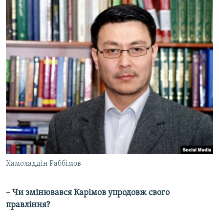
Камоладдін Раббімов
– Чи змінювався Карімов упродовж свого
правління?