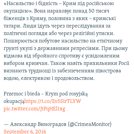
«Насильство і бідність ‒ Крим під російською
окупацією». Вона нараховує понад 50 тисяч
біженців з Криму, половина з яких ‒ кримські
татари. Люди їдуть через переслідування за
політичні погляди або через релігійні утиски.
Поширюється побутове насильство на етнічному
ґрунті укупі з державними репресіями. При цьому
відмова від збройного спротиву є усвідомленим
вибором кримчан. Також навіть прихильники Росії
визнають труднощі із забезпеченням півострова
водою, електрикою і продовольством.
Przemoc i bieda – Krym pod rosyjską
okupacją
https://t.co/Ev5SirTLYW
pic.twitter.com/JtPqHEl1xg
— Александр Виноградов (@CrimeaMonitor)
September 6, 2016