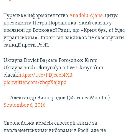
Турецьке інформагентство
Anadolu Ajansı
цитує
президента Петра Порошенка, який сказав у
посланні до Верховної Ради, що «Крим був, є і буде
українським». Також він закликав не скасовувати
санкції проти Росії.
Ukrayna Devlet Başkanı Poroşenko: Kırım
Ukrayna’nındı Ukrayna’ya ait ve Ukrayna’nın
olacak
https://t.co/PDJceei4XR
pic.twitter.com/zbqzXajxpc
— Александр Виноградов (@CrimeaMonitor)
September 6, 2016
Європейська комісія спостерігатиме за
парламентськими виборами в Росії, але не