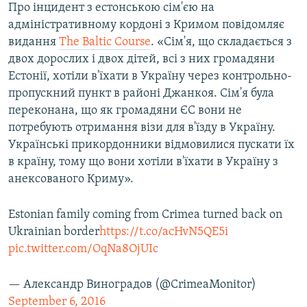
Про інцидент з естонською сім'єю на
адміністративному кордоні з Кримом повідомляє
видання
The Baltic Course
. «Сім'я, що складається з
двох дорослих і двох дітей, всі з них громадяни
Естонії, хотіли в'їхати в Україну через контрольно-
пропускний пункт в районі Джанкоя. Сім'я була
переконана, що як громадяни ЄС вони не
потребують отримання візи для в'їзду в Україну.
Українські прикордонники відмовилися пускати їх
в країну, тому що вони хотіли в'їхати в Україну з
анексованого Криму».
Estonian family coming from Crimea turned back on
Ukrainian border
https://t.co/acHvN5QE5i
pic.twitter.com/OqNa8OjUIc
— Александр Виноградов (@CrimeaMonitor)
September 6, 2016