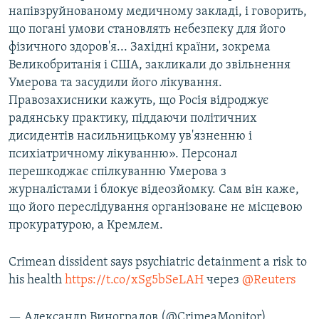
напівзруйнованому медичному закладі, і говорить,
що погані умови становлять небезпеку для його
фізичного здоров'я... Західні країни, зокрема
Великобританія і США, закликали до звільнення
Умерова та засудили його лікування.
Правозахисники кажуть, що Росія відроджує
радянську практику, піддаючи політичних
дисидентів насильницькому ув'язненню і
психіатричному лікуванню». Персонал
перешкоджає спілкуванню Умерова з
журналістами і блокує відеозйомку. Сам він каже,
що його переслідування організоване не місцевою
прокуратурою, а Кремлем.
Crimean dissident says psychiatric detainment a risk to
his health
https://t.co/xSg5bSeLAH
через
@Reuters
— Александр Виноградов (@CrimeaMonitor)