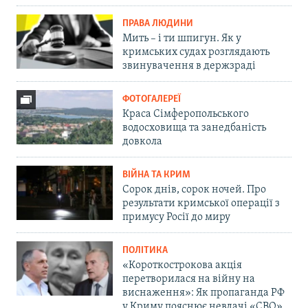
ПРАВА ЛЮДИНИ
Мить – і ти шпигун. Як у
кримських судах розглядають
звинувачення в держзраді
ФОТОГАЛЕРЕЇ
Краса Сімферопольського
водосховища та занедбаність
довкола
ВІЙНА ТА КРИМ
Сорок днів, сорок ночей. Про
результати кримської операції з
примусу Росії до миру
ПОЛІТИКА
«Короткострокова акція
перетворилася на війну на
виснаження»: Як пропаганда РФ
у Криму пояснює невдачі «СВО»