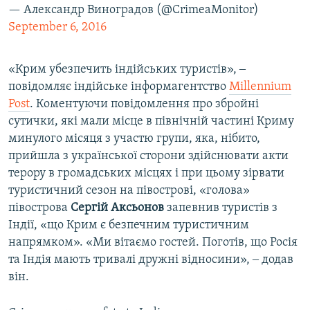
— Александр Виноградов (@CrimeaMonitor)
September 6, 2016
«Крим убезпечить індійських туристів», ‒
повідомляє індійське інформагентство
Millennium
Post
. Коментуючи повідомлення про збройні
сутички, які мали місце в північній частині Криму
минулого місяця з участю групи, яка, нібито,
прийшла з української сторони здійснювати акти
терору в громадських місцях і при цьому зірвати
туристичний сезон на півострові, «голова»
півострова
Сергій Аксьонов
запевнив туристів з
Індії, «що Крим є безпечним туристичним
напрямком». «Ми вітаємо гостей. Поготів, що Росія
та Індія мають тривалі дружні відносини», ‒ додав
він.