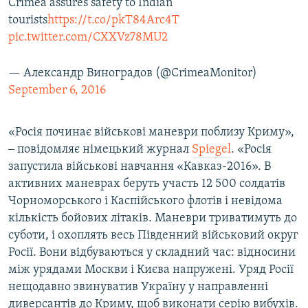
Crimea assures safety to Indian
tourists
https://t.co/pkT84Arc4T
pic.twitter.com/CXXVz78MU2
— Александр Виноградов (@CrimeaMonitor)
September 6, 2016
«Росія починає військові маневри поблизу Криму»,
‒ повідомляє німецький журнал
Spiegel
. «Росія
запустила військові навчання «Кавказ-2016». В
активних маневрах беруть участь 12 500 солдатів
Чорноморського і Каспійського флотів і невідома
кількість бойових літаків. Маневри триватимуть до
суботи, і охоплять весь Південний військовий округ
Росії. Вони відбуваються у складний час: відносини
між урядами Москви і Києва напружені. Уряд Росії
нещодавно звинуватив Україну у направленні
диверсантів до Криму, щоб виконати серію вибухів.