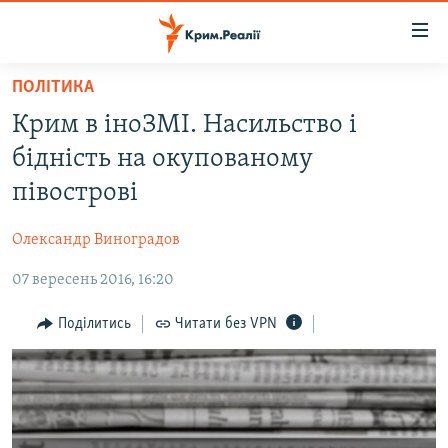
Доступність
посилання
Перейти
ПОЛІТИКА
до
НОВИНИ
Крим в іноЗМІ. Насильство і
основного
ВОДА.КРИМ
матеріалу
бідність на окупованому
ВІДЕО ТА ФОТО
Перейти
півострові
до
ПОЛІТИКА
основної
Олександр Виноградов
БЛОГИ
навігації
Перейти
07 вересень 2016, 16:20
ПОГЛЯД
до
ІНТЕРВ'Ю
Поділитись
Читати без VPN
пошуку
ВСЕ ЗА ДЕНЬ
СПЕЦПРОЕКТИ
ЯК ОБІЙТИ БЛОКУВАННЯ
ДЕПОРТАЦІЯ