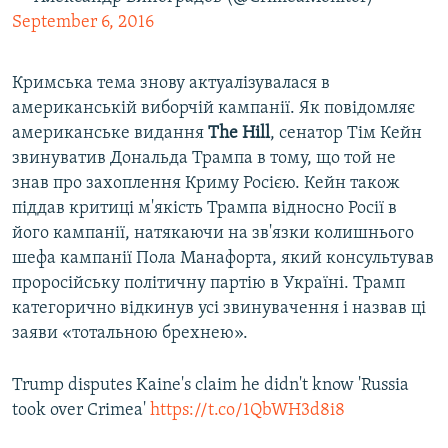
September 6, 2016
Кримська тема знову актуалізувалася в
американській виборчій кампанії. Як повідомляє
американське видання
The Hill
, сенатор Тім Кейн
звинуватив Дональда Трампа в тому, що той не
знав про захоплення Криму Росією. Кейн також
піддав критиці м'якість Трампа відносно Росії в
його кампанії, натякаючи на зв'язки колишнього
шефа кампанії Пола Манафорта, який консультував
проросійську політичну партію в Україні. Трамп
категорично відкинув усі звинувачення і назвав ці
заяви «тотальною брехнею».
Trump disputes Kaine's claim he didn't know 'Russia
took over Crimea'
https://t.co/1QbWH3d8i8