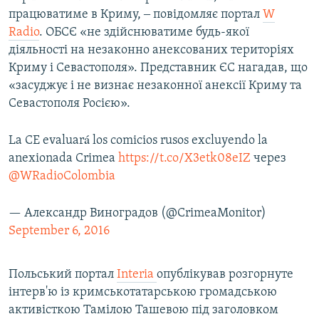
працюватиме в Криму, ‒ повідомляє портал
W
Radio
. ОБСЄ «не здійснюватиме будь-якої
діяльності на незаконно анексованих територіях
Криму і Севастополя». Представник ЄС нагадав, що
«засуджує і не визнає незаконної анексії Криму та
Севастополя Росією».
La CE evaluará los comicios rusos excluyendo la
anexionada Crimea
https://t.co/X3etk08eIZ
через
@WRadioColombia
— Александр Виноградов (@CrimeaMonitor)
September 6, 2016
Польський портал
Іnteria
опублікував розгорнуте
інтерв'ю із кримськотатарською громадською
активісткою Тамілою Ташевою під заголовком