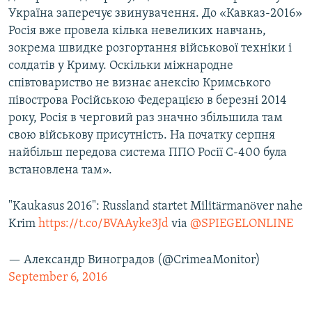
Україна заперечує звинувачення. До «Кавказ-2016»
Росія вже провела кілька невеликих навчань,
зокрема швидке розгортання військової техніки і
солдатів у Криму. Оскільки міжнародне
співтовариство не визнає анексію Кримського
півострова Російською Федерацією в березні 2014
року, Росія в черговий раз значно збільшила там
свою військову присутність. На початку серпня
найбільш передова система ППО Росії С-400 була
встановлена там».
"Kaukasus 2016": Russland startet Militärmanöver nahe
Krim
https://t.co/BVAAyke3Jd
via
@SPIEGELONLINE
— Александр Виноградов (@CrimeaMonitor)
September 6, 2016