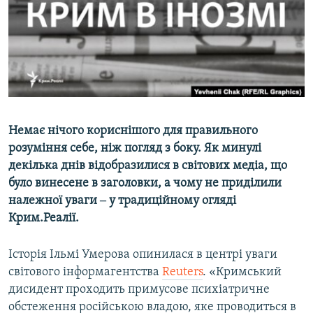
ВІДЕОУРОКИ «ELIFBE»
Русский
СВІДЧЕННЯ ОКУПАЦІЇ
Qırımtatar
УКРАЇНСЬКА ПРОБЛЕМА КРИМУ
ДОЛУЧАЙСЯ!
ІНФОГРАФІКА
Немає нічого кориснішого для правильного
розуміння себе, ніж погляд з боку. Як минулі
Усі сайти RFE/RL
декілька днів відобразилися в світових медіа, що
було винесене в заголовки, а чому не приділили
належної уваги ‒ у традиційному огляді
Крим.Реалії.
Історія Ільмі Умерова опинилася в центрі уваги
світового інформагентства
Reuters
. «Кримський
дисидент проходить примусове психіатричне
обстеження російською владою, яке проводиться в