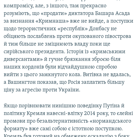
компромісу, але, з іншого, там прекрасно
розуміють, що «продати» диктатора Башара Асада
за визнання «Кримнаша» вже не вийде, а поступки
щодо терористичних «республік» Донбасу не
обіцяють послаблень проти окупованого півострова
й тим більше не зміцнюють владу поки ще
сирійського президента. Історія із «кримськими
диверсантами» й гучне брязкання зброєю біля
наших кордонів були відчайдушною спробою
вийти з цього замкнутого кола. Витівка не вдалась,
а Вашингтон показав, що Росія заплатить більшу
ціну за агресію проти України.
Якщо порівнювати нинішню поведінку Путіна й
політику Кремля навесні-влітку 2014 року, то єлейні
промови про безальтернативність «нормандського
формату» вже самі собою є істотною поступкою.
Кремль був готовий на обмежену ескалацію з боку