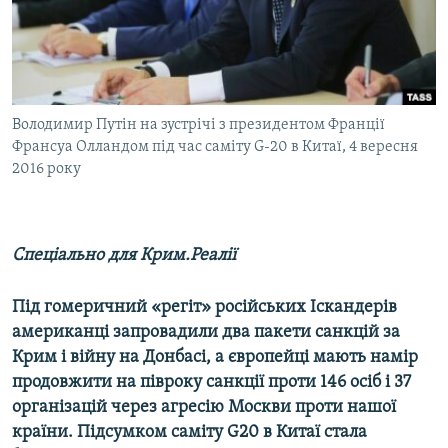
ВІДЕОУРОКИ «ELIFBE»
Русский
СВІДЧЕННЯ ОКУПАЦІЇ
Qırımtatar
УКРАЇНСЬКА ПРОБЛЕМА КРИМУ
ДОЛУЧАЙСЯ!
Володимир Путін на зустрічі з президентом Франції
ІНФОГРАФІКА
Франсуа Олландом під час саміту G-20 в Китаї, 4 вересня
2016 року
Усі сайти RFE/RL
Спеціально для Крим.Реалії
Під гомеричний «регіт» російських Іскандерів
американці запровадили два пакети санкцій за
Крим і війну на Донбасі, а європейці мають намір
продовжити на півроку санкції проти 146 осіб і 37
організацій через агресію Москви проти нашої
країни. Підсумком саміту G20 в Китаї стала