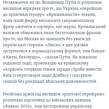
Незважаючи на це, Володимир Путін із розумним
виглядом міркував про те, що Україна «перейшла
до практики терору». «Кримнашисти» чекали,
коли їхній фюрер виголосить сакраментальну
фразу «мочити в сортирі», але марно. Кремлівський
ватажок обмежився лише багатозначною фразою
про те, що Москва не залишить без уваги дії
української сторони. «Звісно, в цих умовах
зустрічатися в нормандському форматі, тим більше
в Китаї, безглуздо», ‒ сказав Путін. Як показали
подальші події, провокацію на кримському
«кордоні» готували тільки заради спроби вивести
Київ із переговорів щодо Донбасу і скасувати
санкції без реалізації Мінських домовленостей.
Російська армія під виглядом «раптової перевірки»
розпочала підготовку до військових навчань
«Кавказ-2016», чим насторожила українську