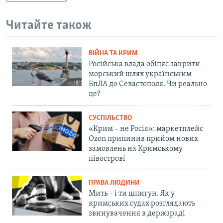
Читайте також
ВІЙНА ТА КРИМ
Російська влада обіцяє закрити
морський шлях українським
БпЛА до Севастополя. Чи реально
це?
СУСПІЛЬСТВО
«Крим – не Росія»: маркетплейс
Ozon припинив прийом нових
замовлень на Кримському
півострові
ПРАВА ЛЮДИНИ
Мить – і ти шпигун. Як у
кримських судах розглядають
звинувачення в держзраді