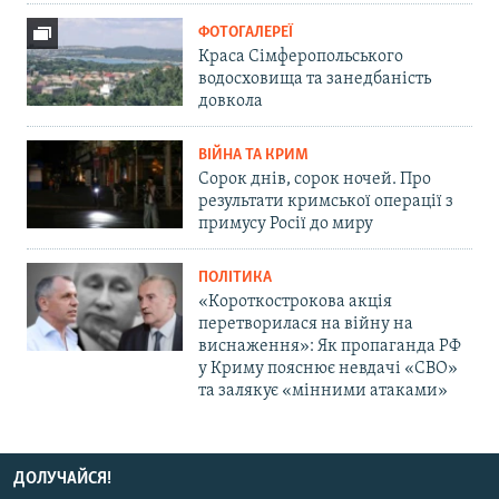
ФОТОГАЛЕРЕЇ
Краса Сімферопольського
водосховища та занедбаність
довкола
ВІЙНА ТА КРИМ
Сорок днів, сорок ночей. Про
результати кримської операції з
примусу Росії до миру
ПОЛІТИКА
«Короткострокова акція
перетворилася на війну на
виснаження»: Як пропаганда РФ
у Криму пояснює невдачі «СВО»
та залякує «мінними атаками»
ДОЛУЧАЙСЯ!