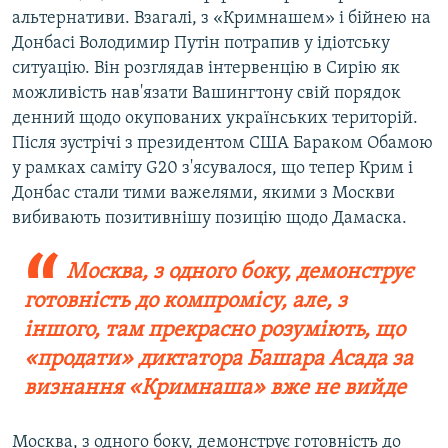
альтернативи. Взагалі, з «Кримнашем» і бійнею на
Донбасі Володимир Путін потрапив у ідіотську
ситуацію. Він розглядав інтервенцію в Сирію як
можливість нав'язати Вашингтону свій порядок
денний щодо окупованих українських територій.
Після зустрічі з президентом США Бараком Обамою
у рамках саміту G20 з'ясувалося, що тепер Крим і
Донбас стали тими важелями, якими з Москви
вибивають позитивнішу позицію щодо Дамаска.
Москва, з одного боку, демонструє
готовність до компромісу, але, з
іншого, там прекрасно розуміють, що
«продати» диктатора Башара Асада за
визнання «Кримнаша» вже не вийде
Москва, з одного боку, демонструє готовність до