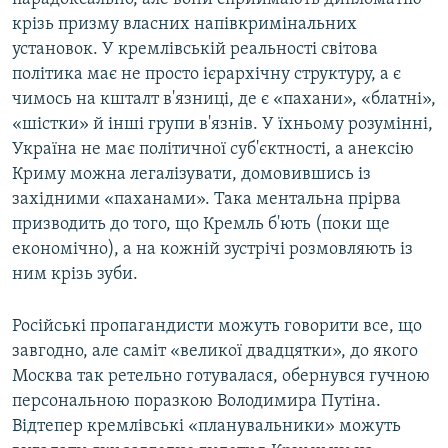
крізь призму власних напівкримінальних
установок. У кремлівській реальності світова
політика має не просто ієрархічну структуру, а є
чимось на кшталт в'язниці, де є «пахани», «блатні»,
«шістки» й інші групи в'язнів. У їхньому розумінні,
Україна не має політичної суб'єктності, а анексію
Криму можна легалізувати, домовившись із
західними «паханами». Така ментальна прірва
призводить до того, що Кремль б'ють (поки ще
економічно), а на кожній зустрічі розмовляють із
ним крізь зуби.
Російські пропагандисти можуть говорити все, що
завгодно, але саміт «великої двадцятки», до якого
Москва так ретельно готувалася, обернувся гучною
персональною поразкою Володимира Путіна.
Відтепер кремлівські «планувальники» можуть