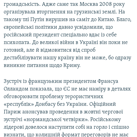
громадськість. Адже саме так Москва 2008 року
організувала вторгнення на грузинські землі. На
такому тлі Путін вирушив на саміт до Китаю. Благо,
європейські політики давно усвідомили, що
російський президент спеціально вдає із себе
психопата. До великої війни в Україні він поки не
готовий, але й відмовитися від спроб
дестабілізувати нашу країну він не може, бо одразу
виникне питання щодо Криму.
Зустріч із французьким президентом Франсуа
Олландом показала, що ЄС не має наміру в деталях
обговорювати проблему терористичних
«республік» Донбасу без України. Офіційний
Париж анонсував проведення в жовтні чергової
зустрічі «нормандської четвірки». Російському
лідерові довелося наступити собі на горло і спішно
визнати, що колишній формат переговорів не має