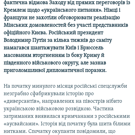
фактична відмова Заходу від прямих переговорів із
Кремлем щодо «українського питання». Німці і
французи не захотіли обговорювати реалізацію
Мінських домовленостей без участі представників
офіційного Києва. Російський президент
Володимир Путін за кілька тижнів до саміту
намагався шантажувати Київ і Брюссель
масованим вторгненням із боку Криму й
південного військового округу, але зазнав
приголомшливої дипломатичної поразки.
На початку минулого місяця російські спецслужби
незграбно сфабрикували історію про
«диверсантів», направлених на півострів нібито
українською військовою розвідкою. Частина
затриманих виявилася кримчанами з російськими
«аусвайсами». Історія від початку була шита білими
нитками. Спочатку окупанти повідомили, що