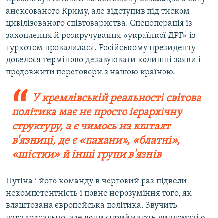
анексованого Криму, але відступив під тиском
цивілізованого співтовариства. Спецоперація із
захоплення й розкручування «українкої ДРГ» із
гуркотом провалилася. Російському президенту
довелося терміново дезавуювати колишні заяви і
продовжити переговори з нашою країною.
У кремлівській реальності світова
політика має не просто ієрархічну
структуру, а є чимось на кшталт
в'язниці, де є «пахани», «блатні»,
«шістки» й інші групи в'язнів
Путіна і його команду в черговий раз підвели
некомпетентність і повне нерозуміння того, як
влаштована європейська політика. Звучить
парадоксально, але вони сприймають дипломатію