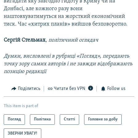
вигадати яку завгодно гидоту в Криму чи на
Донбасі, але кожного разу вони
наштовхуватимуться на жорсткий економічний
тиск. Час «хитрих планів» вийшов безповоротно.
Сергій Стельмах
, політичний оглядач
Думки, висловлені в рубриці «Погляд», передають
точку зору самих авторів і не завжди відображають
позицію редакції
Поділитись
Читати без VPN
Follow us
This item is part of
Погляд
Політика
Статті
Головне за добу
ЗВЕРНИ УВАГУ!