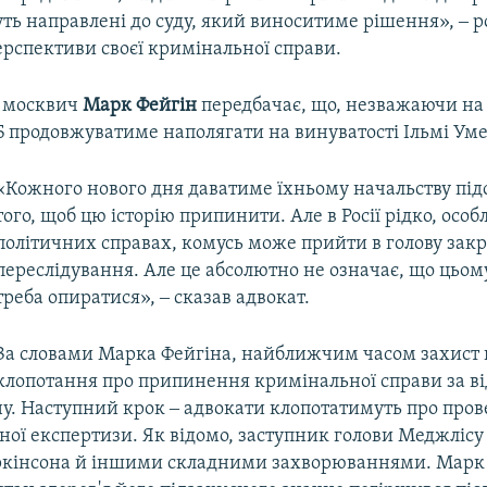
уть направлені до суду, який виноситиме рішення», ‒ р
ерспективи своєї кримінальної справи.
, москвич
Марк Фейгін
передбачає, що, незважаючи на
Б продовжуватиме наполягати на винуватості Ільмі Уме
«Кожного нового дня даватиме їхньому начальству під
того, щоб цю історію припинити. Але в Росії рідко, особ
політичних справах, комусь може прийти в голову закр
переслідування. Але це абсолютно не означає, що цьом
треба опиратися», ‒ сказав адвокат.
За словами Марка Фейгіна, найближчим часом захист 
клопотання про припинення кримінальної справи за ві
ну. Наступний крок ‒ адвокати клопотатимуть про про
ної експертизи. Як відомо, заступник голови Меджлісу
кінсона й іншими складними захворюваннями. Марк