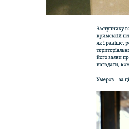
Заступнику г
кримській пси
як і раніше, 
територіально
його заяви п
нагадати, ком
Умеров ‒ за ці