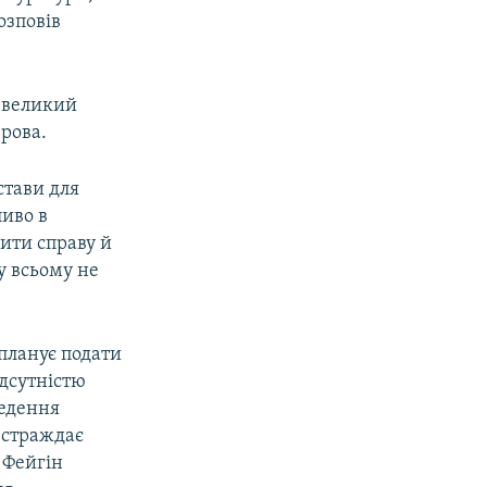
озповів
 великий
рова.
стави для
ливо в
ити справу й
у всьому не
планує подати
дсутністю
ведення
 страждає
 Фейгін