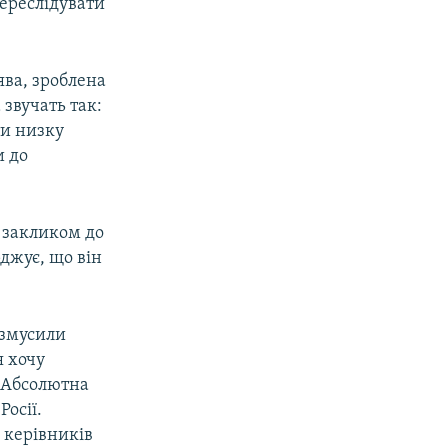
ереслідувати
ява, зроблена
 звучать так:
ти низку
и до
є закликом до
рджує, що він
 змусили
я хочу
. Абсолютна
осії.
 керівників