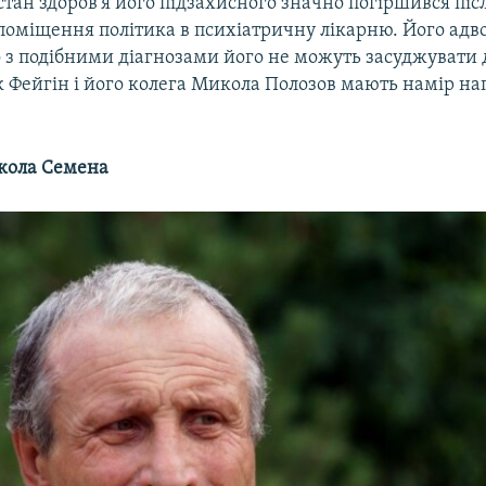
стан здоров'я його підзахисного значно погіршився піс
поміщення політика в психіатричну лікарню. Його адв
 з подібними діагнозами його не можуть засуджувати 
к Фейгін і його колега Микола Полозов мають намір на
кола Семена