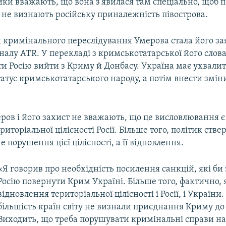
ки вважають, що вона з'явилася там спеціально, щоб п
 не визнають російську приналежність півострова.
 кримінального переслідування Умерова стала його за
аналу ATR. У перекладі з кримськотатарської його слова
и Росію вийти з Криму й Донбасу. Україна має ухвали
татус кримськотатарського народу, а потім внести змін
ров і його захист не вважають, що це висловлювання 
иторіальної цілісності Росії. Більше того, політик стве
е порушення цієї цілісності, а її відновлення.
«Я говорив про необхідність посилення санкцій, які би
Росію повернути Крим Україні. Більше того, фактично, 
відновлення територіальної цілісності і Росії, і України
більшість країн світу не визнали приєднання Криму до Р
Виходить, що треба порушувати кримінальні справи на