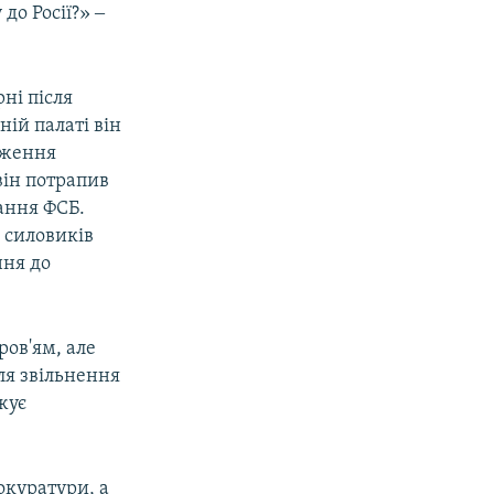
до Росії?» ‒
ні після
ній палаті він
дження
він потрапив
ання ФСБ.
ї силовиків
ння до
ров'ям, але
ля звільнення
жує
окуратури, а