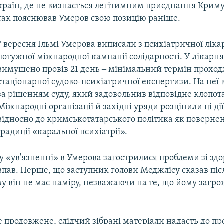
країн, де не визнається легітимним приєднання Криму 
так пояснював Умеров свою позицію раніше.
7 вересня Ільмі Умерова виписали з психіатричної лікар
потужної міжнародної кампанії солідарності. У лікарня
вимушено провів 21 день ‒ мінімальний термін прохо
стаціонарної судово-психіатричної експертизи. На неї 
за рішенням суду, який задовольнив відповідне клопот
Міжнародні організації й західні уряди розцінили ці ді
відносно до кримськотатарського політика як поверне
радиції «каральної психіатрії».
 «ув'язненні» в Умерова загострилися проблеми зі здо
впав. Перше, що заступник голови Меджлісу сказав піс
му він не має наміру, незважаючи на те, що йому загро
е продовжене, слідчий зібрані матеріали надасть до пр