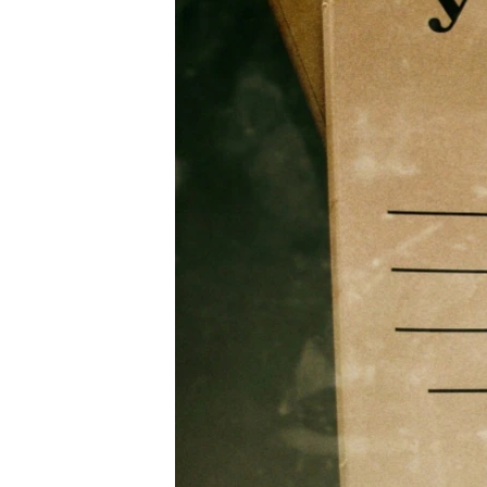
ВІДЕОУРОКИ «ELIFBE»
СВІДЧЕННЯ ОКУПАЦІЇ
УКРАЇНСЬКА ПРОБЛЕМА КРИМУ
ІНФОГРАФІКА