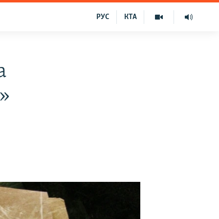
РУС
КТА
а
м»