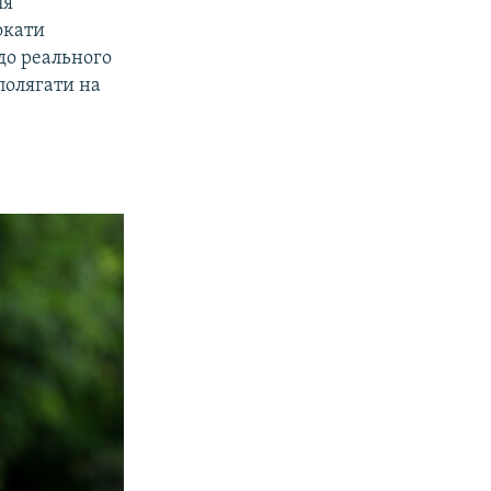
ля
окати
до реального
полягати на