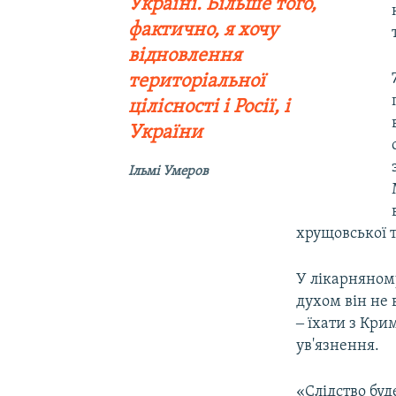
Україні. Більше того,
фактично, я хочу
відновлення
територіальної
цілісності і Росії, і
України
Ільмі Умеров
хрущовської т
У лікарняному
духом він не 
‒ їхати з Кри
ув'язнення.
«Слідство буд