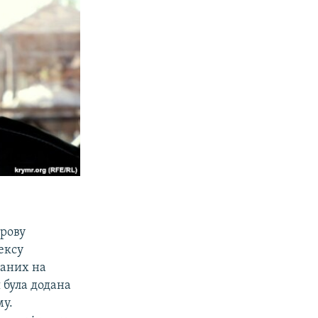
ерову
ексу
ваних на
я була додана
му.