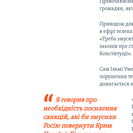
Правозахисни
громадян, які
Приводом для
в ефірі телек
«Треба змусит
законів про с
Конституції».
Сам Ільмі Уме
порушення тер
домагається н
Я говорив про
необхідність посилення
санкцій, які би змусили
Росію повернути Крим