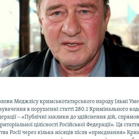
олови Меджлісу кримськотатарського народу Ільмі Ум
нувачення в порушенні статті 280.1 Кримінального код
дерації ‒ «Публічні заклики до здійснення дій, спрямо
иторіальної цілісності Російської Федерації». Ця статт
тва Росії через кілька місяців після «приєднання» Кри