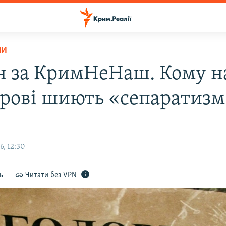
НИ
н за КримНеНаш. Кому н
трові шиють «сепаратиз
6, 12:30
ь
Читати без VPN