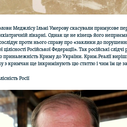
олови Меджлісу Ільмі Умерову скасували примусове пе
хіатричній лікарні. Однак це не кінець його неприєм
розслідує проти нього справу про «заклики до порушенн
ї цілісності Російської Федерації». Так російські слідч
ро приналежність Криму до України. Крим.Реалії вирі
у з кримчан ще інкримінують цю статтю і чим їм це з
лісність Росії