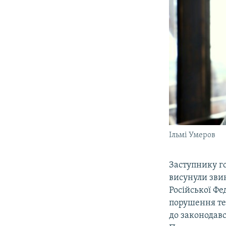
Ільмі Умеров
Заступнику г
висунули зви
Російської Фе
порушення тер
до законодавс