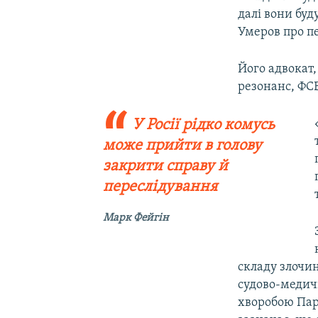
далі вони буд
Умеров про п
Його адвокат
резонанс, ФС
У Росії рідко комусь
може прийти в голову
закрити справу й
переслідування
Марк Фейгін
складу злочи
судово-медич
хворобою Пар