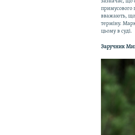
зазначає, що 
примусового 
вважають, що
терміну. Мар
цьому в суді.
Заручник Ми