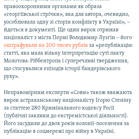
правоохоронними органами як образа
«георгіївської стрічки», яка для автора, очевидно,
уособлювала одну зі сторін конфлікту в Україні», ‒
йдеться в документі. Ще один вирок отримав
націоналіст з міста Пермі Володимир Лузгін ‒ його
оштрафували на 200 тисяч рублів
за «републікацію
статті, яка мала вільну інтерпретацію суті пакту
Молотова-Ріббентропа і суперечливі твердження,
що стосувалися епізодів історії бандерівського
руху».
Неправомірним експерти «Сови» також вважають
вирок астраханському націоналісту Ігорю Стеніну
за статтею 280 Кримінального кодексу Росії
(публічні заклики до екстремістської діяльності).
Його засудили до двох років колонії-поселення за
публікацію в соцмережі про війну в Україні.