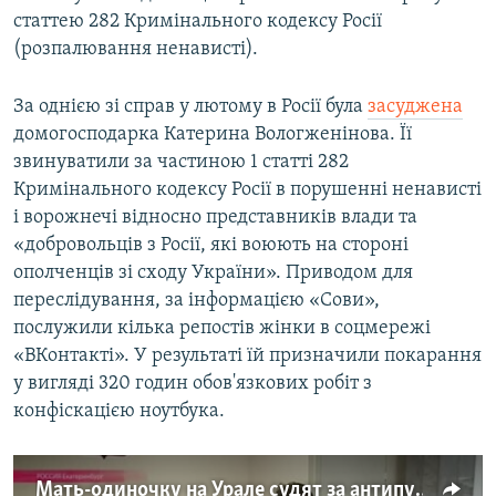
статтею 282 Кримінального кодексу Росії
(розпалювання ненависті).
За однією зі справ у лютому в Росії була
засуджена
домогосподарка Катерина Вологженінова. Її
звинуватили за частиною 1 статті 282
Кримінального кодексу Росії в порушенні ненависті
і ворожнечі відносно представників влади та
«добровольців з Росії, які воюють на стороні
ополченців зі сходу України». Приводом для
переслідування, за інформацією «Сови»,
послужили кілька репостів жінки в соцмережі
«ВКонтакті». У результаті їй призначили покарання
у вигляді 320 годин обов'язкових робіт з
конфіскацією ноутбука.
Мать-одиночку на Урале судят за антипутинскую карикатуру (видео)