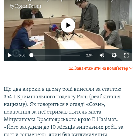
by
Крим.Реалії
No media source currently available
0:00
2:04
Завантажити на комп'ютер
Ще два вироки в цьому році винесли за статтею
354.1 Кримінального кодексу Росії (реабілітація
нацизму). Як говориться в огляді «Сови»,
покарання за неї отримав житель міста
Мінусинська Красноярського краю Г. Назімов.
«Його засудили до 10 місяців виправних робіт за
пост у соцмережі, який був витлумачений