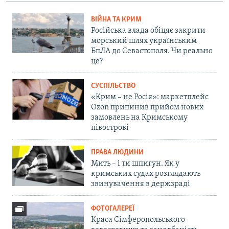
ВІЙНА ТА КРИМ
Російська влада обіцяє закрити
морський шлях українським
БпЛА до Севастополя. Чи реально
це?
СУСПІЛЬСТВО
«Крим – не Росія»: маркетплейс
Ozon припинив прийом нових
замовлень на Кримському
півострові
ПРАВА ЛЮДИНИ
Мить – і ти шпигун. Як у
кримських судах розглядають
звинувачення в держзраді
ФОТОГАЛЕРЕЇ
Краса Сімферопольського