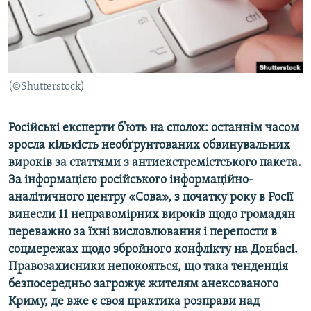
ВІДЕОУРОКИ «ELIFBE»
Русский
СВІДЧЕННЯ ОКУПАЦІЇ
Qırımtatar
УКРАЇНСЬКА ПРОБЛЕМА КРИМУ
ДОЛУЧАЙСЯ!
(©Shutterstock)
ІНФОГРАФІКА
Російські експерти б'ють на сполох: останнім часом
зросла кількість необґрунтованих обвинувальних
Усі сайти RFE/RL
вироків за статтями з антиекстремістського пакета.
За інформацією російського інформаційно-
аналітичного центру «Сова», з початку року в Росії
винесли 11 неправомірних вироків щодо громадян
переважно за їхні висловлювання і перепости в
соцмережах щодо збройного конфлікту на Донбасі.
Правозахисники непокояться, що така тенденція
безпосередньо загрожує жителям анексованого
Криму, де вже є своя практика розправи над