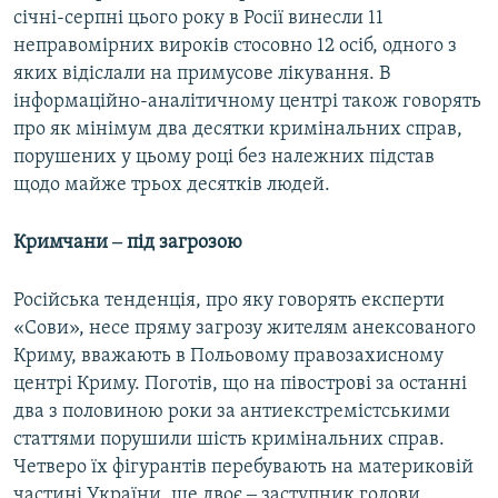
січні-серпні цього року в Росії винесли 11
неправомірних вироків стосовно 12 осіб, одного з
яких відіслали на примусове лікування. В
інформаційно-аналітичному центрі також говорять
про як мінімум два десятки кримінальних справ,
порушених у цьому році без належних підстав
щодо майже трьох десятків людей.
Кримчани ‒ під загрозою
Російська тенденція, про яку говорять експерти
«Сови», несе пряму загрозу жителям анексованого
Криму, вважають в Польовому правозахисному
центрі Криму. Поготів, що на півострові за останні
два з половиною роки за антиекстремістськими
статтями порушили шість кримінальних справ.
Четверо їх фігурантів перебувають на материковій
частині України, ще двоє ‒ заступник голови