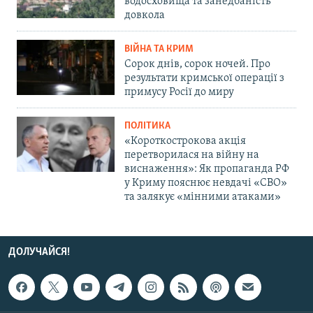
водосховища та занедбаність
довкола
ВІЙНА ТА КРИМ
Сорок днів, сорок ночей. Про
результати кримської операції з
примусу Росії до миру
ПОЛІТИКА
«Короткострокова акція
перетворилася на війну на
виснаження»: Як пропаганда РФ
у Криму пояснює невдачі «СВО»
та залякує «мінними атаками»
ДОЛУЧАЙСЯ!