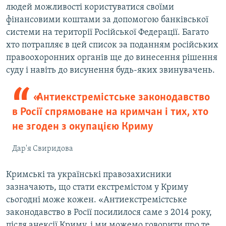
людей можливості користуватися своїми
фінансовими коштами за допомогою банківської
системи на території Російської Федерації. Багато
хто потрапляє в цей список за поданням російських
правоохоронних органів ще до винесення рішення
суду і навіть до висунення будь-яких звинувачень.
«Антиекстремістське законодавство
в Росії спрямоване на кримчан і тих, хто
не згоден з окупацією Криму
Дар'я Свиридова
Кримські та українські правозахисники
зазначають, що стати екстремістом у Криму
сьогодні може кожен. «Антиекстремістське
законодавство в Росії посилилося саме з 2014 року,
після анексії Криму, і ми можемо говорити про те,