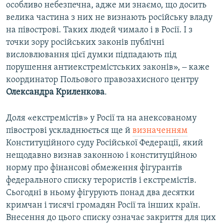
особливо небезпечна, адже ми знаємо, що досить
велика частина з них не визнають російську владу
на півострові. Таких людей чимало і в Росії. І з
точки зору російських законів публічні
висловлювання цієї думки підпадають під
порушення антиекстремістських законів», ‒ каже
координатор Польового правозахисного центру
Олександра Криленкова
.
Доля «екстремістів» у Росії та на анексованому
півострові ускладнюється ще й
визначенням
Конституційного суду Російської Федерації, який
нещодавно визнав законною і конституційною
норму про фінансові обмеження фігурантів
федерального списку терористів і екстремістів.
Сьогодні в ньому фігурують понад два десятки
кримчан і тисячі громадян Росії та інших країн.
Внесення до цього списку означає закриття для цих