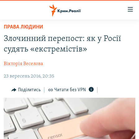
Доступність
посилання
Перейти
ПРАВА ЛЮДИНИ
до
НОВИНИ
Злочинний перепост: як у Росії
основного
ВОДА.КРИМ
матеріалу
судять «екстремістів»
ВІДЕО ТА ФОТО
Перейти
до
Вікторія Веселова
ПОЛІТИКА
основної
23 вересень 2016, 20:35
БЛОГИ
навігації
Перейти
ПОГЛЯД
Поділитись
Читати без VPN
до
ІНТЕРВ'Ю
пошуку
ВСЕ ЗА ДЕНЬ
СПЕЦПРОЕКТИ
ЯК ОБІЙТИ БЛОКУВАННЯ
ДЕПОРТАЦІЯ