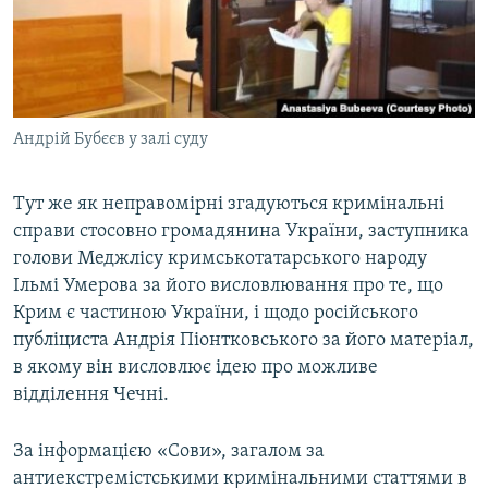
Андрій Бубєєв у залі суду
Тут же як неправомірні згадуються кримінальні
справи стосовно громадянина України, заступника
голови Меджлісу кримськотатарського народу
Ільмі Умерова за його висловлювання про те, що
Крим є частиною України, і щодо російського
публіциста Андрія Піонтковського за його матеріал,
в якому він висловлює ідею про можливе
відділення Чечні.
За інформацією «Сови», загалом за
антиекстремістськими кримінальними статтями в