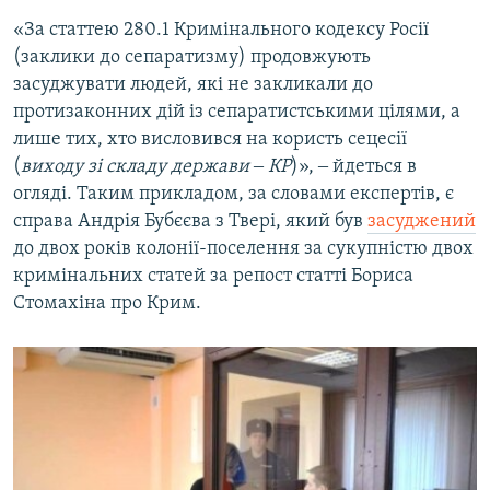
«За статтею 280.1 Кримінального кодексу Росії
(заклики до сепаратизму) продовжують
засуджувати людей, які не закликали до
протизаконних дій із сепаратистськими цілями, а
лише тих, хто висловився на користь сецесії
(
виходу зі складу держави ‒ КР
)», ‒ йдеться в
огляді. Таким прикладом, за словами експертів, є
справа Андрія Бубєєва з Твері, який був
засуджений
до двох років колонії-поселення за сукупністю двох
кримінальних статей за репост статті Бориса
Стомахіна про Крим.