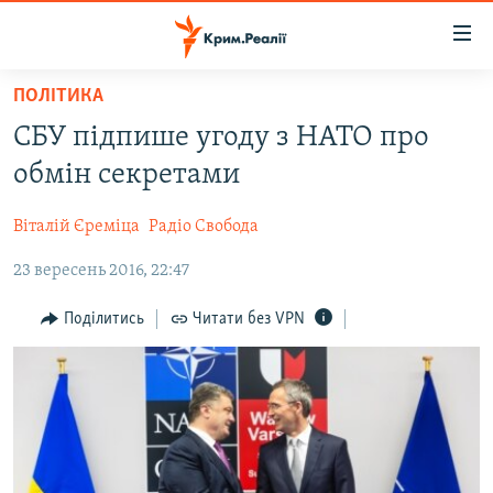
Доступність
посилання
Перейти
ПОЛІТИКА
до
НОВИНИ
СБУ підпише угоду з НАТО про
основного
ВОДА.КРИМ
матеріалу
обмін секретами
ВІДЕО ТА ФОТО
Перейти
до
Віталій Єреміца
Радіо Свобода
ПОЛІТИКА
основної
23 вересень 2016, 22:47
БЛОГИ
навігації
Перейти
ПОГЛЯД
Поділитись
Читати без VPN
до
ІНТЕРВ'Ю
пошуку
ВСЕ ЗА ДЕНЬ
СПЕЦПРОЕКТИ
ЯК ОБІЙТИ БЛОКУВАННЯ
ДЕПОРТАЦІЯ