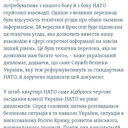
потребуватиме з нашого боку й з боку НАТО
серйозної взаємодії. Однією з великих перешкод
була відсутність технічної угоди про обмін таємною
інформацією. 28 вересня в Брюсселі буде підписана
ця технічна угода, яка дозволить вивести нашу
взаємодію в сфері секретної інформації на зовсім
інший рівень. Це була технічна перепона, яка не
дозволяла нам багато чого», – каже український
дипломат, додаючи, що саме Службі безпеки
України, яку теж реформуватимуть за стандартами
НАТО, й доручено підписати цей документ.
У штаб-квартирі НАТО саме відбулося чергове
засідання комісії Україна-НАТО на рівні
дипломатів. Серед головних питань розглядалася
безпекова ситуація в та навколо України, ситуація в
анексованому Росією Криму, розвиток мінського,
нормандського процесів. Поміж цих консультацій