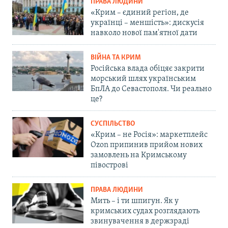
ПРАВА ЛЮДИНИ
«Крим – єдиний регіон, де
українці – меншість»: дискусія
навколо нової пам'ятної дати
ВІЙНА ТА КРИМ
Російська влада обіцяє закрити
морський шлях українським
БпЛА до Севастополя. Чи реально
це?
СУСПІЛЬСТВО
«Крим – не Росія»: маркетплейс
Ozon припинив прийом нових
замовлень на Кримському
півострові
ПРАВА ЛЮДИНИ
Мить – і ти шпигун. Як у
кримських судах розглядають
звинувачення в держзраді