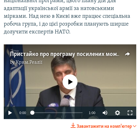
національної програми, цього плану дій для
адаптації української армії за натовськими
мірками. Над нею в Києві вже працює спеціальна
робоча група, і до цієї розробки планують ширше
долучити експертів НАТО.
Пристайко про програму посилених можливостей для особливих партнерів НАТО
by
Крим.Реалії
No media source currently available
0:00
1:00
Завантажити на комп'ютер