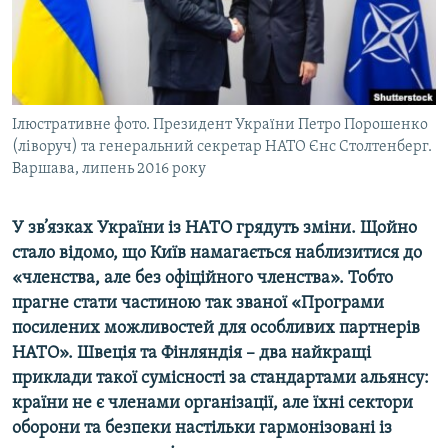
ВІДЕОУРОКИ «ELIFBE»
Русский
СВІДЧЕННЯ ОКУПАЦІЇ
Qırımtatar
УКРАЇНСЬКА ПРОБЛЕМА КРИМУ
ДОЛУЧАЙСЯ!
Ілюстративне фото. Президент України Петро Порошенко
ІНФОГРАФІКА
(ліворуч) та генеральний секретар НАТО Єнс Столтенберг.
Варшава, липень 2016 року
Усі сайти RFE/RL
У зв’язках України із НАТО грядуть зміни. Щойно
стало відомо, що Київ намагається наблизитися до
«членства, але без офіційного членства». Тобто
прагне стати частиною так званої «Програми
посилених можливостей для особливих партнерів
НАТО». Швеція та Фінляндія – два найкращі
приклади такої сумісності за стандартами альянсу:
країни не є членами організації, але їхні сектори
оборони та безпеки настільки гармонізовані із