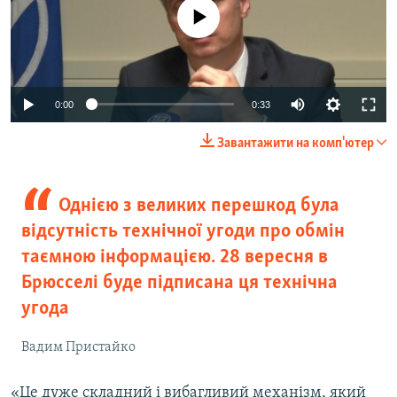
No media source currently available
0:00
0:33
Завантажити на комп'ютер
Однією з великих перешкод була
відсутність технічної угоди про обмін
таємною інформацією. 28 вересня в
Брюсселі буде підписана ця технічна
угода
Вадим Пристайко
«Це дуже складний і вибагливий механізм, який