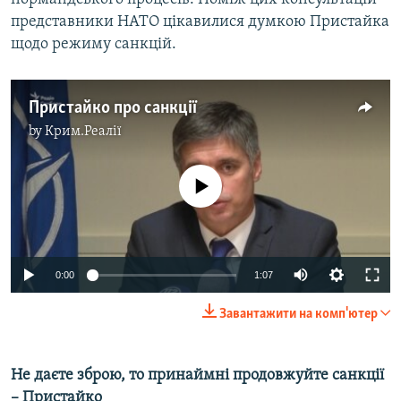
представники НАТО цікавилися думкою Пристайка
щодо режиму санкцій.
Пристайко про санкції
by
Крим.Реалії
No media source currently available
0:00
1:07
Завантажити на комп'ютер
Не даєте зброю, то принаймні продовжуйте санкції
– Пристайко