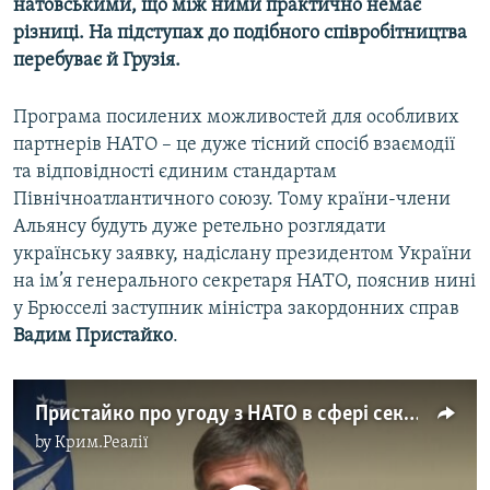
натовськими, що між ними практично немає
різниці. На підступах до подібного співробітництва
перебуває й Грузія.
Програма посилених можливостей для особливих
партнерів НАТО – це дуже тісний спосіб взаємодії
та відповідності єдиним стандартам
Північноатлантичного союзу. Тому країни-члени
Альянсу будуть дуже ретельно розглядати
українську заявку, надіслану президентом України
на ім’я генерального секретаря НАТО, пояснив нині
у Брюсселі заступник міністра закордонних справ
Вадим Пристайко
.
Пристайко про угоду з НАТО в сфері секретної інформації
by
Крим.Реалії