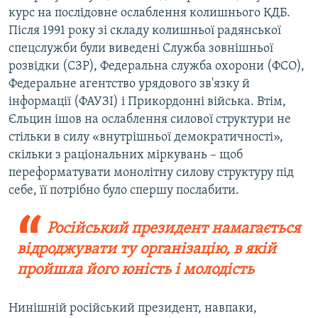
курс на послідовне ослаблення колишнього КДБ.
Після 1991 року зі складу колишньої радянської
спецслужби були виведені Служба зовнішньої
розвідки (СЗР), Федеральна служба охорони (ФСО),
Федеральне агентство урядового зв'язку й
інформації (ФАУЗІ) і Прикордонні війська. Втім,
Єльцин ішов на ослаблення силової структури не
стільки в силу «внутрішньої демократичності»,
скільки з раціональних міркувань – щоб
переформатувати монолітну силову структуру під
себе, її потрібно було спершу послабити.
Російський президент намагається
відроджувати ту організацію, в якій
пройшла його юність і молодість
Нинішній російський президент, навпаки,