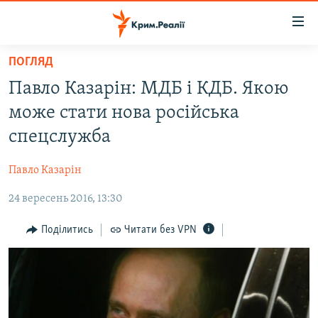
Доступність
посилання
Перейти
ПОГЛЯД
до
НОВИНИ
Павло Казарін: МДБ і КДБ. Якою
основного
ВОДА.КРИМ
матеріалу
може стати нова російська
ВІДЕО ТА ФОТО
Перейти
спецслужба
до
ПОЛІТИКА
основної
Павло Казарін
БЛОГИ
навігації
Перейти
24 вересень 2016, 13:30
ПОГЛЯД
до
ІНТЕРВ'Ю
Поділитись
Читати без VPN
пошуку
ВСЕ ЗА ДЕНЬ
СПЕЦПРОЕКТИ
ЯК ОБІЙТИ БЛОКУВАННЯ
ДЕПОРТАЦІЯ