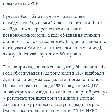
президента СРСР.
Сучасна Росія багато в чому намагається
наслідувати Радянський Союз – і навіть нинішні
«гойдалки» з перерозподілом силових
повноважень не нові. Якщо об'єднання функцій
станеться, то новостворене МДБ буде надзвичайно
нагадувати Комітет держбезпеки в тому вигляді, в
якому він існував протягом 80-х років.
Так, наприклад, вплив спецслужб у більшовицькій
Росії обмежувався 1922 року, коли в ГПУ відібрали
функцію нагляду за «соціалістичної законністю».
Правда тривало це аж до 1930 року, коли ОДПУ
знову отримало у відання міліцію й карний розшук.
У результаті тридцяті роки увійшли в історію
завдяки витку репресій. Наступні двадцять років
були часом тотального панування ОДПУ-НКВС-