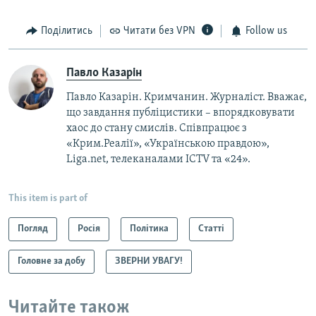
Поділитись
Читати без VPN
Follow us
Павло Казарін
Павло Казарін. Кримчанин. Журналіст. Вважає,
що завдання публіцистики – впорядковувати
хаос до стану смислів. Співпрацює з
«Крим.Реалії», «Українською правдою»,
Liga.net, телеканалами ICTV та «24».
This item is part of
Погляд
Росія
Політика
Статті
Головне за добу
ЗВЕРНИ УВАГУ!
Читайте також