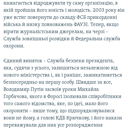
намагається відроджувати ту саму організацію, в
якій пройшла його юність і молодість. 2003 року він
уже встиг повернути до складу ФСБ прикордонні
війська й низку повноважень ФАУЗІ. Тепер, якщо
вірити журналістським джерелам, на черзі –
Служба зовнішньої розвідки й Федеральна служба
охорони.
Єдиний виняток – Служба безпеки президента,
яка, судячи з усього, залишиться незалежною від
нового міністерства і, як і раніше, замикатиметься
безпосередньо на першу особу. Швидше за все,
Володимир Путін засвоїв уроки Михайла
Горбачова, якого в Форосі ізолювали співробітники
того самого відомства, яке, по ідеї, мало його
охороняти – лише тому, що підпорядковувалися
вони не йому, а голові КДБ Крючкову, і його накази
переважували для них усе розпорядження