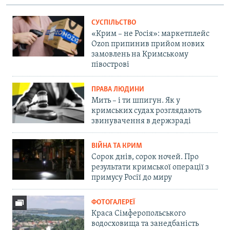
СУСПІЛЬСТВО
«Крим – не Росія»: маркетплейс
Ozon припинив прийом нових
замовлень на Кримському
півострові
ПРАВА ЛЮДИНИ
Мить – і ти шпигун. Як у
кримських судах розглядають
звинувачення в держзраді
ВІЙНА ТА КРИМ
Сорок днів, сорок ночей. Про
результати кримської операції з
примусу Росії до миру
ФОТОГАЛЕРЕЇ
Краса Сімферопольського
водосховища та занедбаність