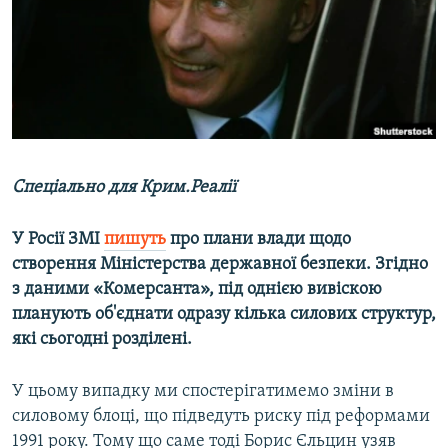
ВІДЕОУРОКИ «ELIFBE»
Русский
СВІДЧЕННЯ ОКУПАЦІЇ
Qırımtatar
УКРАЇНСЬКА ПРОБЛЕМА КРИМУ
ДОЛУЧАЙСЯ!
ІНФОГРАФІКА
Спеціально для Крим.Реалії
Усі сайти RFE/RL
У Росії ЗМІ
пишуть
про плани влади щодо
створення Міністерства державної безпеки. Згідно
з даними «Комерсанта», під однією вивіскою
планують об'єднати одразу кілька силових структур,
які сьогодні розділені.
У цьому випадку ми спостерігатимемо зміни в
силовому блоці, що підведуть риску під реформами
1991 року. Тому що саме тоді Борис Єльцин узяв