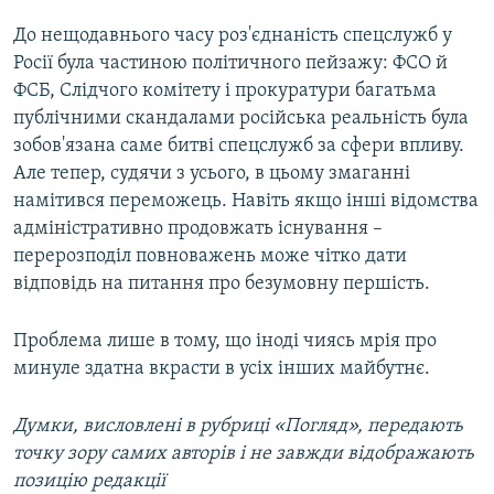
До нещодавнього часу роз'єднаність спецслужб у
Росії була частиною політичного пейзажу: ФСО й
ФСБ, Слідчого комітету і прокуратури багатьма
публічними скандалами російська реальність була
зобов'язана саме битві спецслужб за сфери впливу.
Але тепер, судячи з усього, в цьому змаганні
намітився переможець. Навіть якщо інші відомства
адміністративно продовжать існування –
перерозподіл повноважень може чітко дати
відповідь на питання про безумовну першість.
Проблема лише в тому, що іноді чиясь мрія про
минуле здатна вкрасти в усіх інших майбутнє.
Думки, висловлені в рубриці «Погляд», передають
точку зору самих авторів і не завжди відображають
позицію редакції