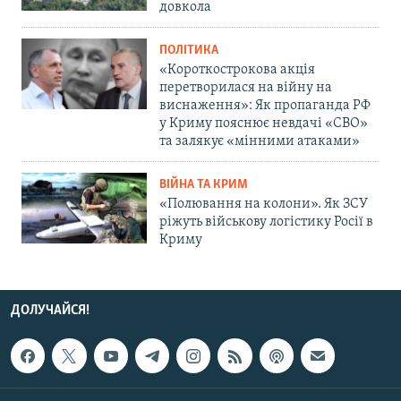
довкола
ПОЛІТИКА
«Короткострокова акція
перетворилася на війну на
виснаження»: Як пропаганда РФ
у Криму пояснює невдачі «СВО»
та залякує «мінними атаками»
ВІЙНА ТА КРИМ
«Полювання на колони». Як ЗСУ
ріжуть військову логістику Росії в
Криму
ДОЛУЧАЙСЯ!