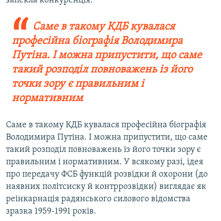
запекла конкуренція.
Саме в такому КДБ кувалася
професійна біографія Володимира
Путіна. І можна припустити, що саме
такий розподіл повноважень із його
точки зору є правильним і
нормативним
Саме в такому КДБ кувалася професійна біографія
Володимира Путіна. І можна припустити, що саме
такий розподіл повноважень із його точки зору є
правильним і нормативним. У всякому разі, ідея
про передачу ФСБ функцій розвідки й охорони (до
наявних політсиску й контррозвідки) виглядає як
реінкарнація радянського силового відомства
зразка 1959-1991 років.