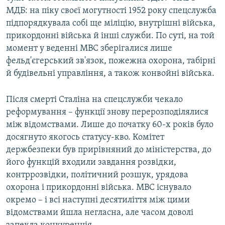
МДБ: на піку своєї могутності 1952 року спецслужба
підпорядкувала собі ще міліцію, внутрішні війська,
прикордонні війська й інші служби. По суті, на той
момент у веденні МВС зберігалися лише
фельд'єгерський зв'язок, пожежна охорона, табірні
й будівельні управління, а також конвойні війська.
Після смерті Сталіна на спецслужби чекало
реформування – функції знову перерозподілялися
між відомствами. Лише до початку 60-х років було
досягнуто якогось статусу-кво. Комітет
держбезпеки був прирівняний до міністерства, до
його функцій входили завдання розвідки,
контррозвідки, політичний розшук, урядова
охорона і прикордонні війська. МВС існувало
окремо – і всі наступні десятиліття між цими
відомствами йшла негласна, але часом доволі