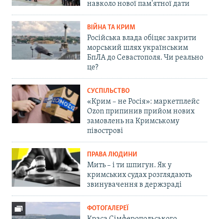
навколо нової пам'ятної дати
ВІЙНА ТА КРИМ
Російська влада обіцяє закрити
морський шлях українським
БпЛА до Севастополя. Чи реально
це?
СУСПІЛЬСТВО
«Крим – не Росія»: маркетплейс
Ozon припинив прийом нових
замовлень на Кримському
півострові
ПРАВА ЛЮДИНИ
Мить – і ти шпигун. Як у
кримських судах розглядають
звинувачення в держзраді
ФОТОГАЛЕРЕЇ