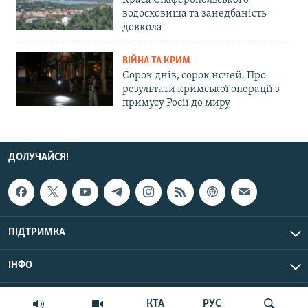
Краса Сімферопольського
водосховища та занедбаність
довкола
ВІЙНА ТА КРИМ
Сорок днів, сорок ночей. Про
результати кримської операції з
примусу Росії до миру
ДОЛУЧАЙСЯ!
ПІДТРИМКА
ІНФО
© Крим.Реалії, 2026 | Усі права застережено.
КТА
РУС