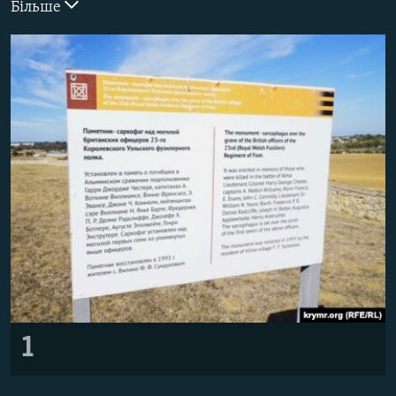
Більше
ВІДЕОУРОКИ «ELIFBE»
Русский
СВІДЧЕННЯ ОКУПАЦІЇ
Qırımtatar
УКРАЇНСЬКА ПРОБЛЕМА КРИМУ
ДОЛУЧАЙСЯ!
ІНФОГРАФІКА
Усі сайти RFE/RL
1