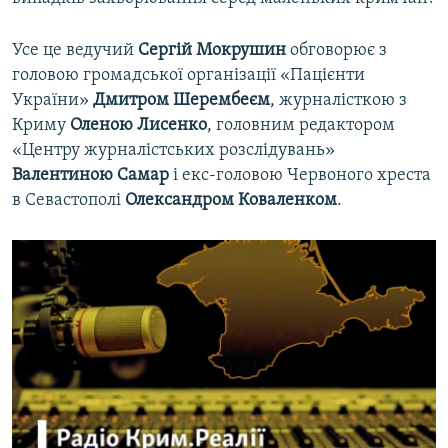
ВІДЕОУРОКИ «ELIFBE»
Русский
Усе це ведучий
Сергій Мокрушин
обговорює з
СВІДЧЕННЯ ОКУПАЦІЇ
Qırımtatar
головою громадської організації «Пацієнти
УКРАЇНСЬКА ПРОБЛЕМА КРИМУ
України»
Дмитром Шерембеєм
, журналісткою з
Криму
Оленою Лисенко
, головним редактором
ДОЛУЧАЙСЯ!
ІНФОГРАФІКА
«Центру журналістських розслідувань»
Валентиною Самар
і екс-головою Червоного хреста
в Севастополі
Олександром Коваленком
.
Усі сайти RFE/RL