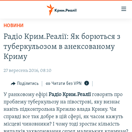
Доступність
посилання
Перейти
НОВИНИ
до
НОВИНИ
Радіо Крим.Реалії: Як борються з
основного
ВОДА.КРИМ
матеріалу
туберкульозом в анексованому
ВІДЕО ТА ФОТО
Перейти
Криму
до
ПОЛІТИКА
основної
27 вересень 2016, 08:10
БЛОГИ
навігації
Перейти
Поділитись
Читати без VPN
ПОГЛЯД
до
У ранковому ефірі
Радіо Крим.Реалії
говорять про
ІНТЕРВ'Ю
пошуку
проблему туберкульозу на півострові, яку визнає
ВСЕ ЗА ДЕНЬ
навіть підконтрольна Кремлю влада Криму. Чи
СПЕЦПРОЕКТИ
справді все так добре в цій сфері, як часом кажуть
місцеві чиновники? І чому тоді зростає кількість
ЯК ОБІЙТИ БЛОКУВАННЯ
ДЕПОРТАЦІЯ
випадків захворювання серед маленьких кримчан?