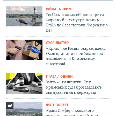
ВІЙНА ТА КРИМ
Російська влада обіцяє закрити
морський шлях українським
БпЛА до Севастополя. Чи реально
це?
СУСПІЛЬСТВО
«Крим – не Росія»: маркетплейс
Ozon припинив прийом нових
замовлень на Кримському
півострові
ПРАВА ЛЮДИНИ
Мить – і ти шпигун. Як у
кримських судах розглядають
звинувачення в держзраді
ФОТОГАЛЕРЕЇ
Краса Сімферопольського
водосховища та занедбаність