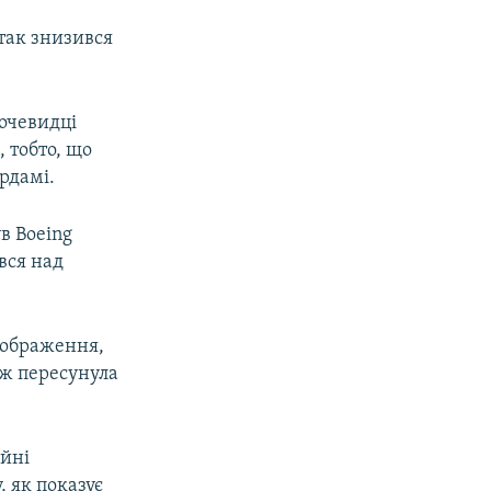
ітак знизився
 очевидці
, тобто, що
рдамі.
ув Boeing
вся над
 зображення,
ож пересунула
ійні
, як показує