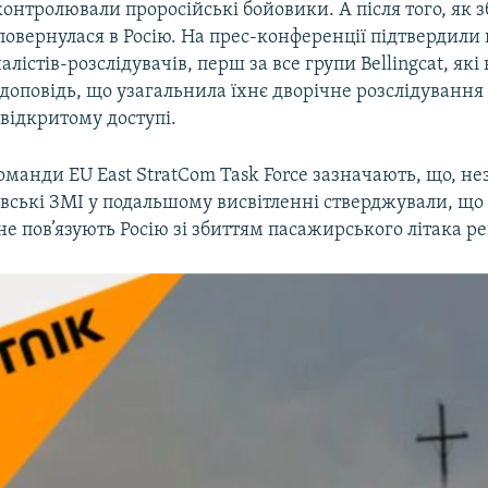
контролювали проросійські бойовики. А після того, як з
повернулася в Росію. На прес-конференції підтвердили
алістів-розслідувачів, перш за все групи Bellingcat, як
доповідь, що узагальнила їхнє дворічне розслідування 
 відкритому доступі.
оманди EU East StratCom Task Force зазначають, що, н
вські ЗМІ у подальшому висвітленні стверджували, що
е пов’язують Росію зі збиттям пасажирського літака р