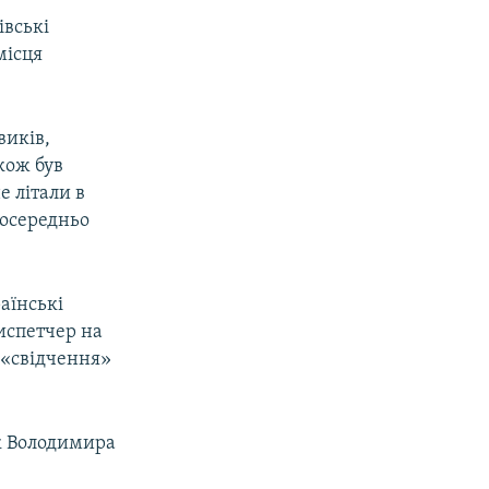
івські
місця
виків,
кож був
е літали в
посередньо
раїнські
диспетчер на
о «свідчення»
ак Володимира