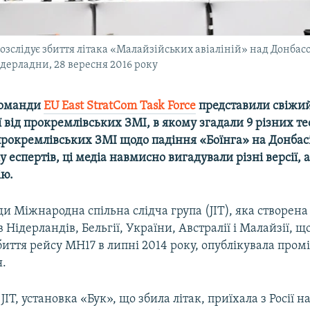
 розслідує збиття літака «Малайзійських авіаліній» над Донбасом
ідерладни, 28 вересня 2016 року
команди
EU East StratCom Task Forc
e
представили свіжи
 від прокремлівських ЗМІ, в якому згадали 9 різних те
прокремлівських ЗМІ щодо падіння «Боїнга» на Донбасі
у еспертів, ці медіа навмисно вигадували різні версії, 
ію.
и Міжнародна спільна слідча група (JIT), яка створена 
 Нідерландів, Бельгії, України, Австралії і Малайзії, щ
иття рейсу MH17 в липні 2014 року, опублікувала пром
я.
JIT, установка «Бук», що збила літак, приїхала з Росії 