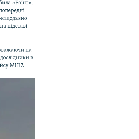
била «Боїнг»,
 попередні
і нещодавно
на підставі
езважаючи на
 дослідники в
ейсу MH17.