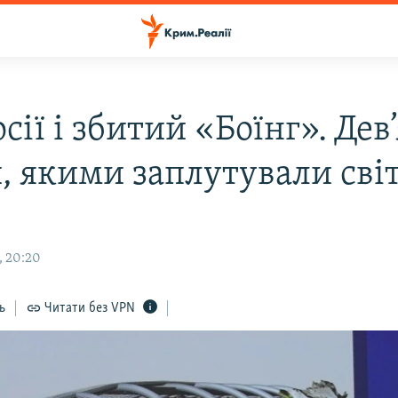
сії і збитий «Боїнг». Дев
й, якими заплутували сві
, 20:20
ь
Читати без VPN