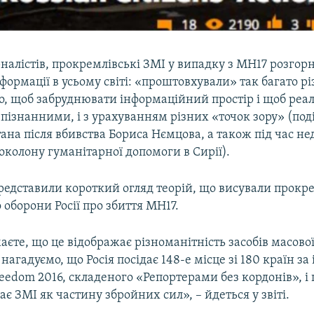
алістів, прокремлівські ЗМІ у випадку з MH17 розгор
формації в усьому світі: «проштовхували» так багато рі
о, щоб забруднювати інформаційний простір і щоб реа
пізнанними, і з урахуванням різних «точок зору» (под
ана після вбивства Бориса Нємцова, а також під час н
околону гуманітарної допомоги в Сирії).
редставили короткий огляд теорій, що висували прокре
о оборони Росії про збиття MH17.
єте, що це відображає різноманітність засобів масової
 нагадуємо, що Росія посідає 148-е місце зі 180 країн за
reedom 2016, складеного «Репортерами без кордонів», і
є ЗМІ як частину збройних сил», – йдеться у звіті.