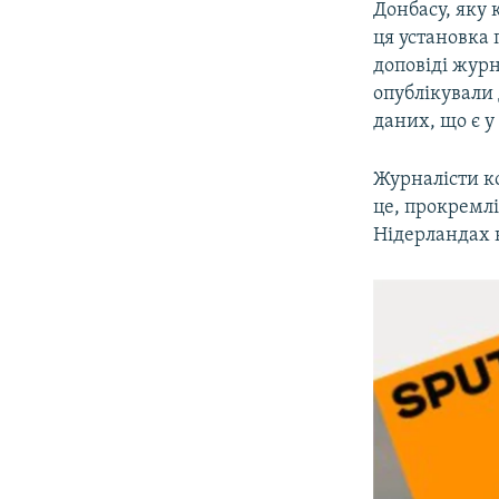
Донбасу, яку 
ця установка 
доповіді журн
опублікували 
даних, що є у
Журналісти к
це, прокремлі
Нідерландах н