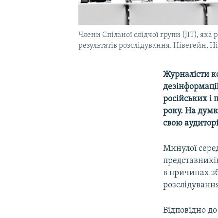
Члени Спільної слідчої групи (JIT), яка
результатів розслідування. Нівегейн, Н
Журналісти 
дезінформації
російських і 
року. На думк
свою аудитор
Минулої серед
представників
в причинах зб
розслідуванн
Відповідно до 