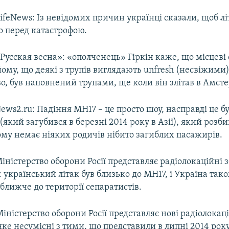
 LifeNews: Із невідомих причин українці сказали, щоб л
о перед катастрофою.
 «Русская весна»: «ополченець» Гіркін каже, що місцеві
ому, що деякі з трупів виглядають unfresh (несвіжими)
о, був наповнений трупами, ще коли він злітав в Амсте
 News2.ru: Падіння MH17 – це просто шоу, насправді це б
який загубився в березні 2014 року в Азії), який розби
ому немає ніяких родичів нібито загиблих пасажирів.
 Міністерство оборони Росії представляє радіолокаційні
 український літак був близько до MH17, і Україна так
ближче до території сепаратистів.
 Міністерство оборони Росії представляє нові радіолокац
ке несумісні з тими, що представили в липні 2014 року