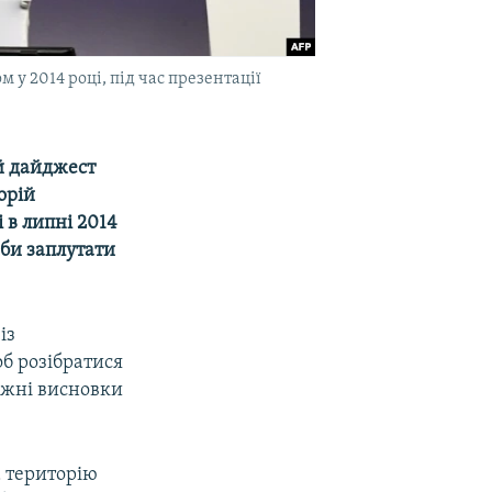
 у 2014 році, під час презентації
й дайджест
орій
 в липні 2014
аби заплутати
із
об розібратися
іжні висновки
на територію