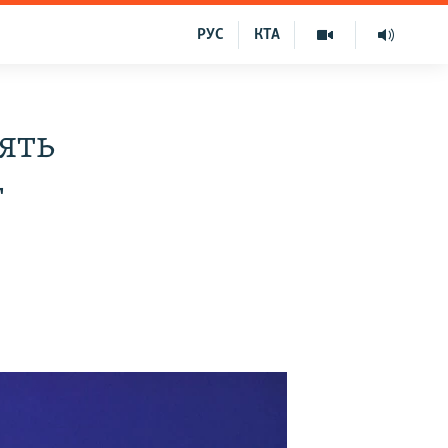
РУС
КТА
’ять
т