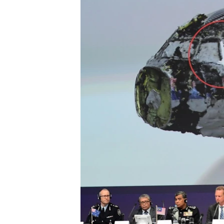
ВІДЕОУРОКИ «ELIFBE»
СВІДЧЕННЯ ОКУПАЦІЇ
УКРАЇНСЬКА ПРОБЛЕМА КРИМУ
ІНФОГРАФІКА