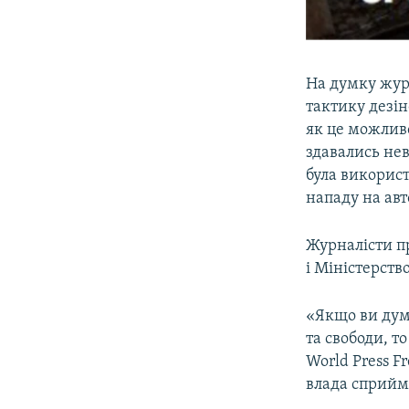
На думку журн
тактику дезін
як це можлив
здавались нев
була використ
нападу на авт
Журналісти п
і Міністерств
«Якщо ви дума
та свободи, то
World Press F
влада сприйма