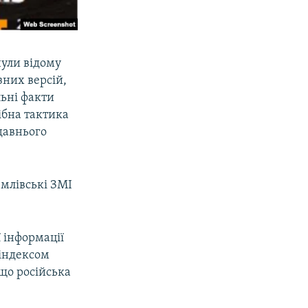
нули відому
зних версій,
льні факти
ібна тактика
едавнього
млівські ЗМІ
 інформації
 індексом
 що російська