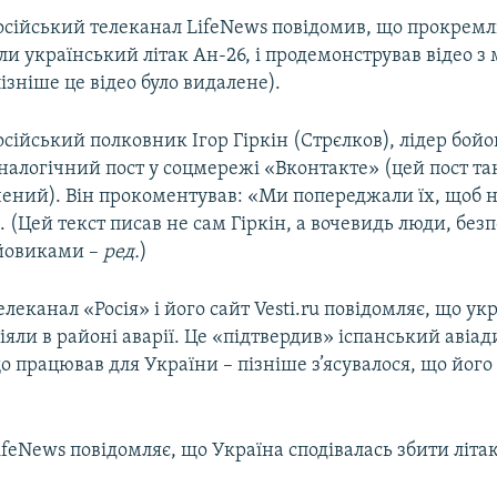
 Російський телеканал LifeNews повідомив, що прокремл
и український літак Ан-26, і продемонстрував відео з 
ізніше це відео було видалене).
 Російський полковник Ігор Гіркін (Стрєлков), лідер бойо
налогічний пост у соцмережі «Вконтакте» (цей пост та
ений). Він прокоментував: «Ми попереджали їх, щоб н
 (Цей текст писав не сам Гіркін, а вочевидь люди, без
ойовиками –
ред.
)
Телеканал «Росія» і його сайт Vesti.ru повідомляє, що ук
яли в районі аварії. Це «підтвердив» іспанський авіа
що працював для України – пізніше з’ясувалося, що йог
 LifeNews повідомляє, що Україна сподівалась збити літ