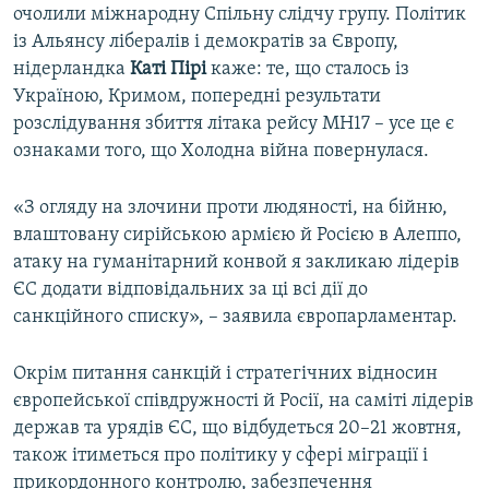
очолили міжнародну Спільну слідчу групу. Політик
із Альянсу лібералів і демократів за Європу,
нідерландка
Каті Пірі
каже: те, що сталось із
Україною, Кримом, попередні результати
розслідування збиття літака рейсу MH17 – усе це є
ознаками того, що Холодна війна повернулася.
«З огляду на злочини проти людяності, на бійню,
влаштовану сирійською армією й Росією в Алеппо,
атаку на гуманітарний конвой я закликаю лідерів
ЄС додати відповідальних за ці всі дії до
санкційного списку», – заявила європарламентар.
Окрім питання санкцій і стратегічних відносин
європейської співдружності й Росії, на саміті лідерів
держав та урядів ЄС, що відбудеться 20–21 жовтня,
також ітиметься про політику у сфері міграції і
прикордонного контролю, забезпечення