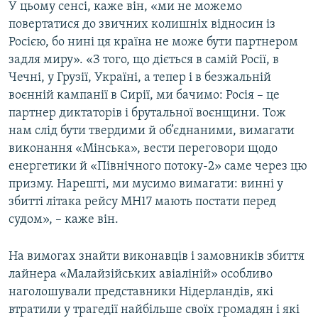
У цьому сенсі, каже він, «ми не можемо
повертатися до звичних колишніх відносин із
Росією, бо нині ця країна не може бути партнером
задля миру». «З того, що діється в самій Росії, в
Чечні, у Грузії, Україні, а тепер і в безжальній
воєнній кампанії в Сирії, ми бачимо: Росія – це
партнер диктаторів і брутальної воєнщини. Тож
нам слід бути твердими й об’єднаними, вимагати
виконання «Мінська», вести переговори щодо
енергетики й «Північного потоку-2» саме через цю
призму. Нарешті, ми мусимо вимагати: винні у
збитті літака рейсу MH17 мають постати перед
судом», – каже він.
На вимогах знайти виконавців і замовників збиття
лайнера «Малайзійських авіаліній» особливо
наголошували представники Нідерландів, які
втратили у трагедії найбільше своїх громадян і які