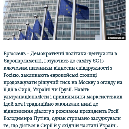
ВІДЕОУРОКИ «ELIFBE»
Русский
СВІДЧЕННЯ ОКУПАЦІЇ
Qırımtatar
УКРАЇНСЬКА ПРОБЛЕМА КРИМУ
ДОЛУЧАЙСЯ!
ІНФОГРАФІКА
Брюссель – Демократичні політики-центристи в
Європарламенті, готуючись до саміту ЄС із
Усі сайти RFE/RL
ключовим питанням відносин співдружності з
Росією, закликають європейські столиці
продовжувати рішучий тиск на Москву з огляду на
її дії в Сирії, Україні чи Грузії. Навіть
ультранаціоналісти і прихильники марксистських
ідей хоч і традиційно закликали нині до
відновлення діалогу з режимом президента Росії
Володимира Путіна, однак стримано засуджували
те, що діється в Сирії й у східній частині Україні.