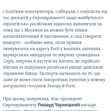
І політики-консерватори, і ліберали, і соціалісти під
час дискусій у Європарламенті щодо майбутнього
європейсько-російських відносин наполягали на
тому, що з Москвою не можна бути тільки
дипломатичними й тактовними, а слід говорити
відверто – особливо нині, після прямих
звинувачень на адресу Росії у воєнних злочинах,
варварських авіаударах по мирних громадянах
Сирії, зокрема в наступі на Алеппо, де сирійські
війська за підтримки російської авіації здійснили
справжню бійню. Експерти натякають на те, що
саме це може стати поворотним пунктом у новому
погіршенні стосунків Заходу й Росії.
При цьому, наприклад, віце-президент
Європарламенту
Ришард Чарнецький
нагадує