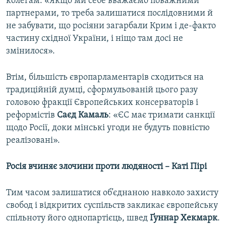
колегам: «Якщо ми себе вважаємо поважними
партнерами, то треба залишатися послідовними й
не забувати, що росіяни загарбали Крим і де-факто
частину східної України, і ніщо там досі не
змінилося».
Втім, більшість європарламентарів сходиться на
традиційній думці, сформульованій цього разу
головою фракції Європейських консерваторів і
реформістів
Саєд Камаль
: «ЄС має тримати санкції
щодо Росії, доки мінські угоди не будуть повністю
реалізовані».
Росія вчиняє злочини проти людяності – Каті Пірі
Тим часом залишатися об’єднаною навколо захисту
свобод і відкритих суспільств закликає європейську
спільноту його однопартієць, швед
Ґуннар Хекмарк
.