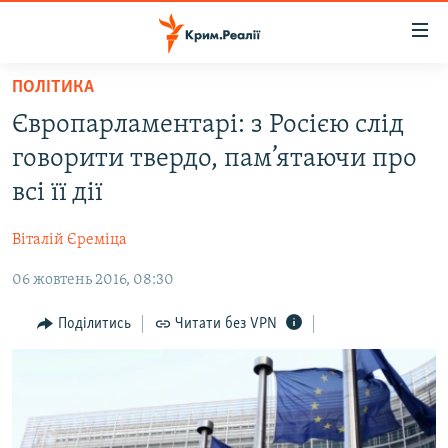
Доступність
посилання
Перейти
ПОЛІТИКА
до
НОВИНИ
Європарламентарі: з Росією слід
основного
ВОДА.КРИМ
матеріалу
говорити твердо, пам’ятаючи про
ВІДЕО ТА ФОТО
Перейти
всі її дії
до
ПОЛІТИКА
основної
Віталій Єреміца
БЛОГИ
навігації
Перейти
06 жовтень 2016, 08:30
ПОГЛЯД
до
ІНТЕРВ'Ю
Поділитись
Читати без VPN
пошуку
ВСЕ ЗА ДЕНЬ
СПЕЦПРОЕКТИ
ЯК ОБІЙТИ БЛОКУВАННЯ
ДЕПОРТАЦІЯ