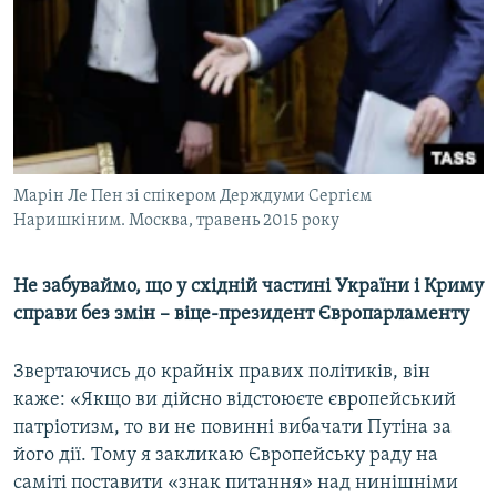
Марін Ле Пен зі спікером Держдуми Сергієм
Наришкіним. Москва, травень 2015 року
Не забуваймо, що у східній частині України і Криму
справи без змін – віце-президент Європарламенту
Звертаючись до крайніх правих політиків, він
каже: «Якщо ви дійсно відстоюєте європейський
патріотизм, то ви не повинні вибачати Путіна за
його дії. Тому я закликаю Європейську раду на
саміті поставити «знак питання» над нинішніми