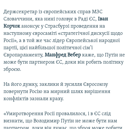
Держсекретар із європейських справ МЗС
Словаччини, яка нині головує в Раді ЄС,
Іван
Корчок
анонсує у Страсбурзі проведення на
наступному євросаміті «стратегічної дискусії щодо
Росії», а в той же час лідер Європейської народної
партії, цієї найбільшої політичної сім’ї
Європарламенту,
Манфред Вебер
каже, що Путін не
може бути партнером ЄС, доки він робить політику
зброєю.
На його думку, заклики й зусилля Євросоюзу
повернути Росію на мирний шлях вирішення
конфліктів зазнали краху.
«Умиротворення Росії провалилося, і в ЄС слід
визнати, що Володимир Путін не може бути нам
партнером, доки він думає, що зброя може робити