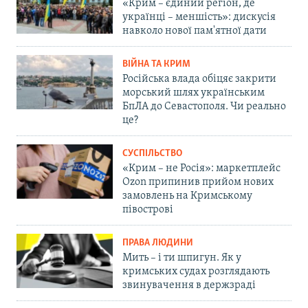
«Крим – єдиний регіон, де
українці – меншість»: дискусія
навколо нової пам'ятної дати
ВІЙНА ТА КРИМ
Російська влада обіцяє закрити
морський шлях українським
БпЛА до Севастополя. Чи реально
це?
СУСПІЛЬСТВО
«Крим – не Росія»: маркетплейс
Ozon припинив прийом нових
замовлень на Кримському
півострові
ПРАВА ЛЮДИНИ
Мить – і ти шпигун. Як у
кримських судах розглядають
звинувачення в держзраді