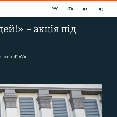
РУС
КТА
й!» – акція під
6 жовтня біля посольства Росії в Києві відбулася акція на підтримку журналіста агенції «Укрінформ» Романа Сущенка, якого 30 вересня за звинувачуваннями у шпигунстві заарештували в Москві. В акції взяли участь журналісти, блогери, кияни. Вони пройшли з плакатами «Свободу Сущенку», «Кремль, припини кіднепінг».