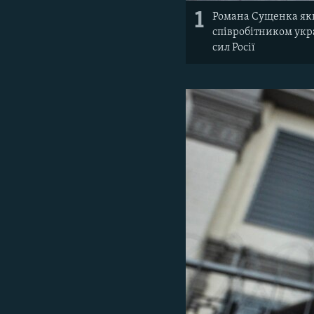
1
Романа Сущенка який
співробітником укра
сил Росії