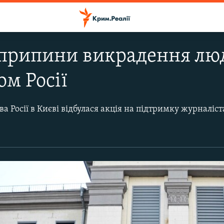
припини викрадення люде
ом Росії