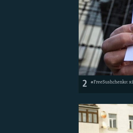
2
#FreeSushchenko: кі