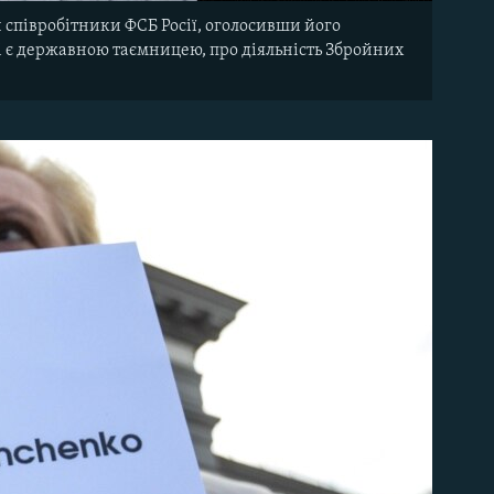
 співробітники ФСБ Росії, оголосивши його
кі є державною таємницею, про діяльність Збройних