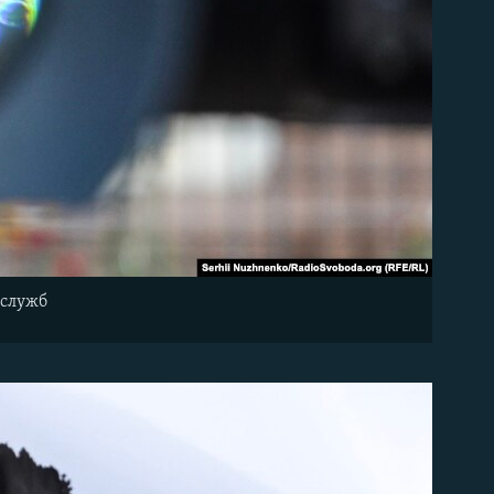
цслужб