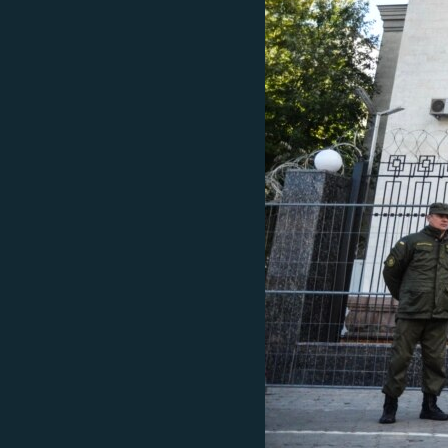
ВІДЕОУРОКИ «ELIFBE»
СВІДЧЕННЯ ОКУПАЦІЇ
УКРАЇНСЬКА ПРОБЛЕМА КРИМУ
ІНФОГРАФІКА