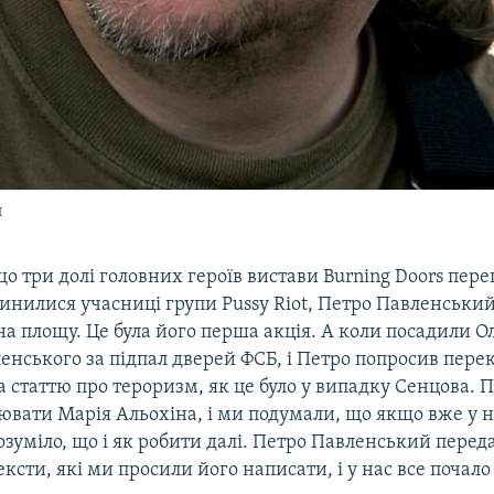
н
о три долі головних героїв вистави Burning Doors пере
инилися учасниці групи Pussy Riot, Петро Павленський
на площу. Це була його перша акція. А коли посадили О
енського за підпал дверей ФСБ, і Петро попросив пере
а статтю про тероризм, як це було у випадку Сенцова. 
ювати Марія Альохіна, і ми подумали, що якщо вже у на
розуміло, що і як робити далі. Петро Павленський перед
тексти, які ми просили його написати, і у нас все почало