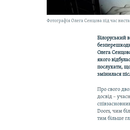
Фотографія Олега Сенцова під час виста
Білоруський в
безперешкодн
Олега Сенцова
якого відбула
послухати, що 
змінилася піс
Про свого дв
досвід – учас
співзасновник
Doors, чим біл
тим більше гл