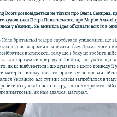
допомогти її виходу з в’язниці», – наголосив Микола Ха
ing Doors розповідається не тільки про Олега Сенцова, це
го художника Петра Павленського, про Марію Альохіну 
ися у в’язниці. Як виникла ідея об’єднати всіх їх в одні
– Коли британські театри спробували усвідомити, що ві
Україні, нас попросили написати п’єсу. Драматурги не 
розібратися в контексті, тому що з боку це зробити дій
Складно зрозуміти природу цієї війни, зрозуміти, що т
іти, як це відбувається і що думають з цього приводу її
и матеріал, в тому числі говорили з учасниками війсь
алися Україною, але тут вже зовсім заглибилися в тему 
робити п’єсу для іншого театру, а хочемо зробити свій 
ли винятковий, як нам здалося, матеріал.