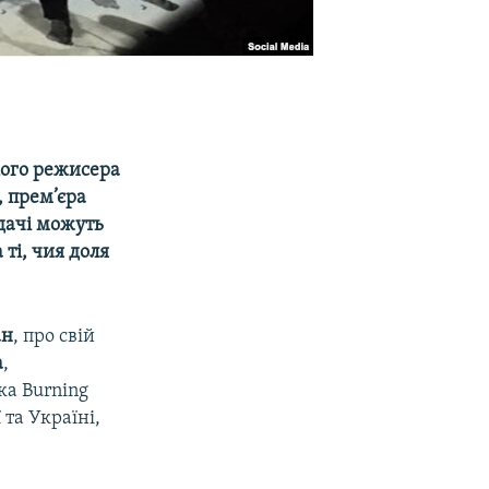
кого режисера
, прем’єра
ядачі можуть
 ті, чия доля
ан
, про свій
а
,
ка Burning
 та Україні,