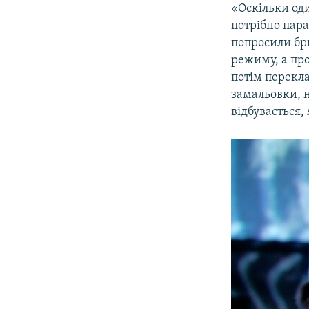
«Оскільки оди
потрібно пар
попросили бри
режиму, а про
потім перекла
замальовки, н
відбувається,