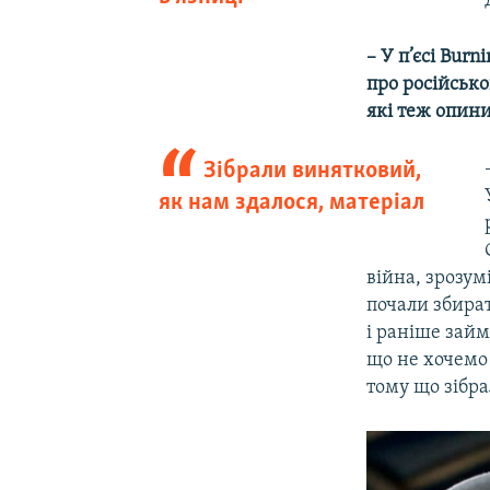
– У п’єсі Burn
про російсько
які теж опинил
Зібрали винятковий,
як нам здалося, матеріал
війна, зрозум
почали збират
і раніше займ
що не хочемо 
тому що зібра