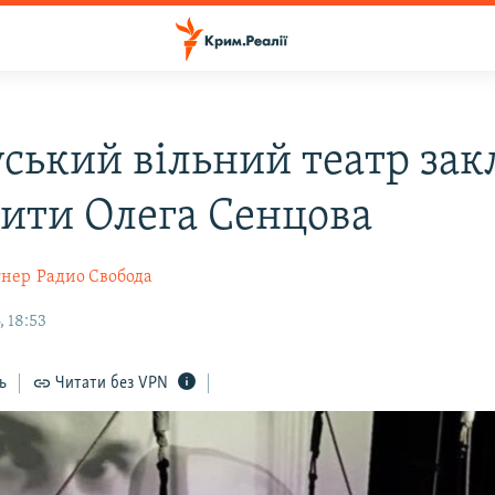
уський вільний театр зак
нити Олега Сенцова
гнер
Радио Свобода
 18:53
ь
Читати без VPN