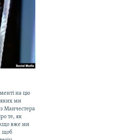
аменті на цю
, яких ми
 з Манчестера
про те, як
якщо вже ми
, щоб