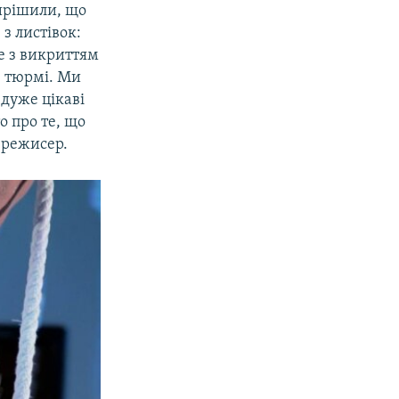
вирішили, що
з листівок:
не з викриттям
в тюрмі. Ми
 дуже цікаві
о про те, що
е режисер.