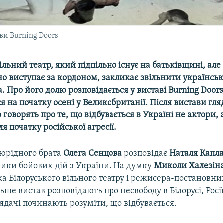
ви Burning Doors
ільний театр, який підпільно існує на батьківщині, але
о виступає за кордоном, закликає звільнити українсь
. Про його долю розповідається у виставі Burning Doors
ся на початку осені у Великобританії. Після вистави гл
говорять про те, що відбувається в Україні не актори, а
ля початку російської агресії.
оюрідного брата
Олега Сенцова
розповідає
Наталя Капл
ники бойових дій з України. На думку
Миколи Халезін
а Білоруського вільного театру і режисера-постановни
ьше вистав розповідають про несвободу в Білорусі, Росії
ядачі починають розуміти, що відбувається.