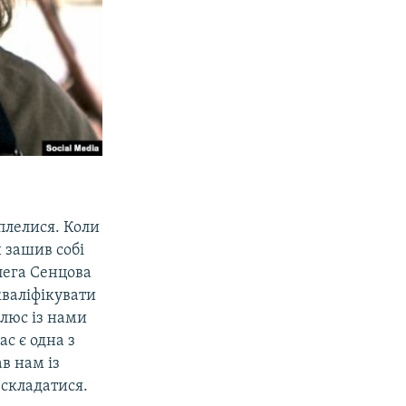
плелися. Коли
 зашив собі
лега Сенцова
кваліфікувати
Плюс із нами
с є одна з
ав нам із
 складатися.