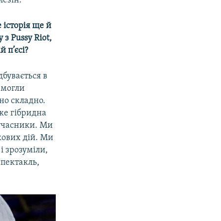
лезін.
 історія ще й
з Pussy Riot,
й п’єсі?
дбувається в
змогли
сно складно.
аке гібридна
 учасники. Ми
кових дій. Ми
і зрозуміли,
спектакль,