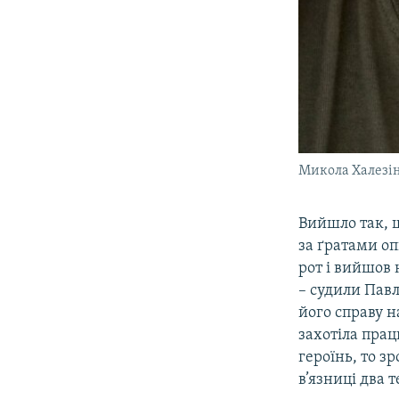
Микола Халезі
Вийшло так, щ
за ґратами оп
рот і вийшов 
– судили Павл
його справу н
захотіла прац
героїнь, то з
в’язниці два 