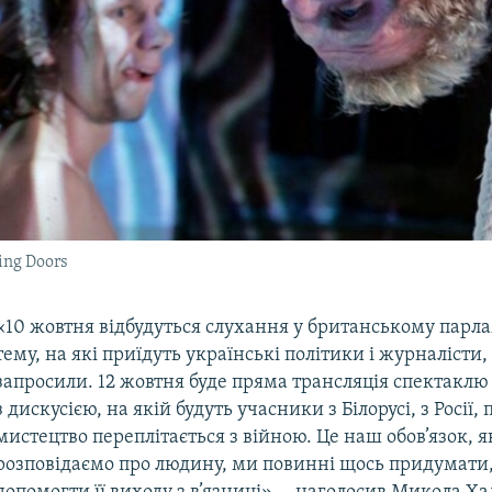
ing Doors
«10 жовтня відбудуться слухання у британському парл
тему, на які приїдуть українські політики і журналісти
запросили. 12 жовтня буде пряма трансляція спектаклю
з дискусією, на якій будуть учасники з Білорусі, з Росії, 
мистецтво переплітається з війною. Це наш обов’язок, 
розповідаємо про людину, ми повинні щось придумати