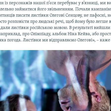
н із персонажів нашої п’єси перебуває у в’язниці, ми 
алельно займатися його звільненням. Почали кампанію 
танців писати листівки Олегові Сенцову, не пафосні, 
сто розповісти про людські речі, щоб йому було легше 
дали листівки російською мовою. В результаті вийшли
априклад, про Олімпіаду, альбом Ніка Кейва, або прост
 яка погода. Листівки ми відправляємо Олегові», – каж