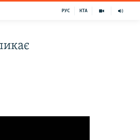
РУС
КТА
ликає