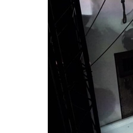
ВІДЕОУРОКИ «ELIFBE»
СВІДЧЕННЯ ОКУПАЦІЇ
УКРАЇНСЬКА ПРОБЛЕМА КРИМУ
ІНФОГРАФІКА