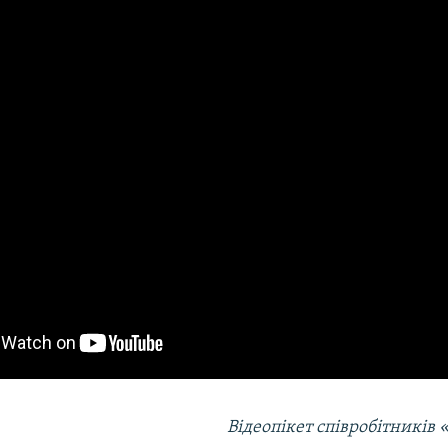
Відеопікет співробітників 