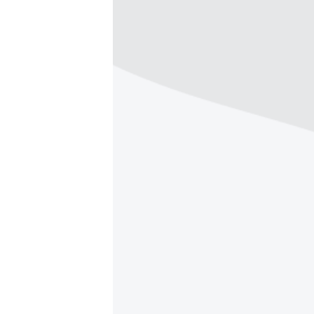
ВІДЕОУРОКИ «ELIFBE»
СВІДЧЕННЯ ОКУПАЦІЇ
УКРАЇНСЬКА ПРОБЛЕМА КРИМУ
ІНФОГРАФІКА