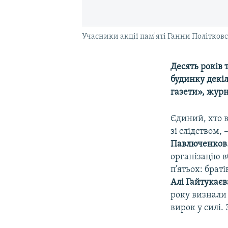
Учасники акції пам'яті Ганни Політковс
Десять років т
будинку декі
газети», журн
Єдиний, хто в
зі слідством,
Павлюченков
організацію в
п’ятьох: брат
Алі Гайтукаєв
року визнали
вирок у силі.