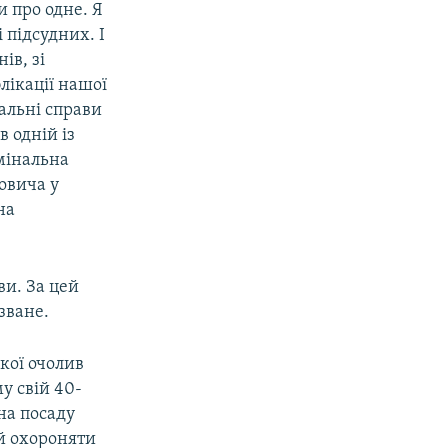
 про одне. Я
 підсудних. І
ів, зі
блікації нашої
альні справи
 одній із
мінальна
овича у
на
ви. За цей
зване.
кої очолив
у свій 40-
на посаду
 й охороняти