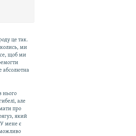
оду це так.
 колись, ми
се, щоб ми
ремогти
Це абсолютна
в нього
гибелі, але
мати про
оягуз, який
 У мене є
еможливо