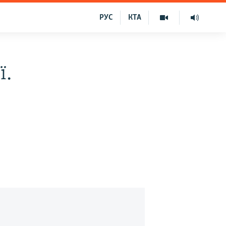
РУС
КТА
ї.