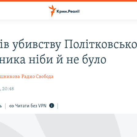
ів убивству Політковсько
ника ніби й не було
ешникова
Радио Свобода
, 20:48
ь
Читати без VPN