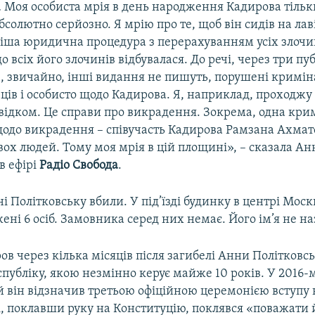
 Моя особиста мрія в день народження Кадирова тільки
бсолютно серйозно. Я мрію про те, щоб він сидів на лаві
іша юридична процедура з перерахуванням усіх злочин
о всіх його злочинів відбувалася. До речі, через три пу
е, звичайно, інші видання не пишуть, порушені кримін
ів і особисто щодо Кадирова. Я, наприклад, проходжу в
свідком. Це справи про викрадення. Зокрема, одна кри
щодо викрадення – співучасть Кадирова Рамзана Ахмат
ох людей. Тому моя мрія в цій площині», – сказала Ан
в ефірі
Радіо Свобода
.
ні Політковську вбили. У під’їзді будинку в центрі Моск
ені 6 осіб. Замовника серед них немає. Його ім’я не на
в через кілька місяців після загибелі Анни Політковсь
публіку, якою незмінно керує майже 10 років. У 2016-м
й він відзначив третьою офіційною церемонією вступу 
і, поклавши руку на Конституцію, поклявся «поважати