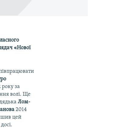
власного
лядач «Нової
співпрацювати
ро
 року за
ння волі. Ще
 дядька
Лом-
банова
2014
ишив цей
досі.