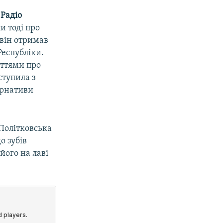
і
Радіо
и тоді про
 він отримав
Республіки.
аттями про
ступила з
ернативи
 Політковська
о зубів
його на лаві