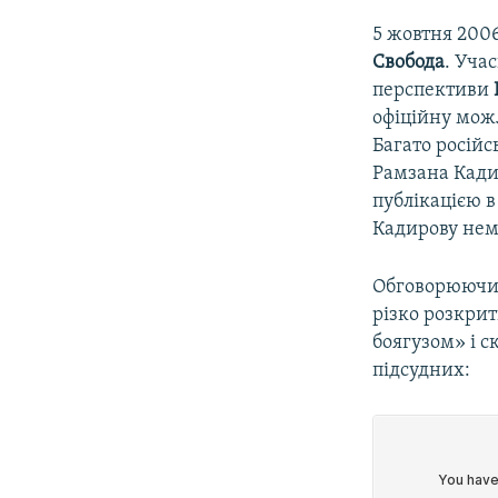
5 жовтня 2006
Свобода
. Уча
перспективи
офіційну можл
Багато російс
Рамзана Кад
публікацією 
Кадирову нем
Обговорюючи, 
різко розкрит
боягузом» і с
підсудних: