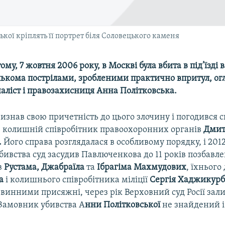
ької кріплять її портрет біля Соловецького каменя
ому, 7 жовтня 2006 року, в Москві була вбита в під’їзді 
лькома пострілами, зробленими практично впритул, ог
аліст і правозахисниця Анна Політковська.
изнав свою причетність до цього злочину і погодився 
 – колишній співробітник правоохоронних органів
Дмит
.
Його справа розглядалася в особливому порядку, і 2012
бивства суд засудив Павлюченкова до 11 років позбавле
ів
Рустама, Джабраїла
та
Ібрагіма Махмудових
, їхнього
а
і колишнього співробітника міліції
Сергія Хаджикур
 винними присяжні, через рік Верховний суд Росії зал
 Замовник убивства А
нни Політковської
не знайдений і 