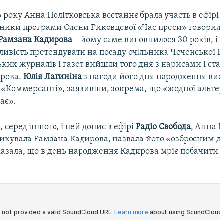
 року Анна Політковська востаннє брала участь в ефір
сники програми Олени Риковцевої «Час преси» говорил
Рамзана Кадирова
– йому саме виповнилося 30 років, і
ивість претендувати на посаду очільника Чеченської 
ьких журналів і газет вийшли того дня з нарисами і ст
ирова.
Юлія Латиніна
з нагоди його дня народження ви
в «Коммерсанті», заявивши, зокрема, що «жодної альт
ає».
серед іншого, і цей допис в ефірі
Радіо Свобода
, Анна
икувала Рамзана Кадирова, назвала його «озброєним д
казала, що в день народження Кадирова мріє побачити 