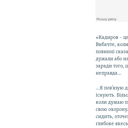
«Кадиров – це
Вибачте, коли
повинні сказа
думали або н
заради того, 
неправда…
…Я пов’язую д
існують. Біль
коли думаю п
свою охорону.
сидить, оточе
глибоке якес