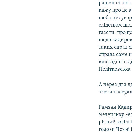
раціональне…
кажу про це а
щоб найсувор
слідством щод
газети, про ц
щодо кадировц
таких справ 
справа саме 
викраденні дв
Політковська 
А через два д
злочин засудж
Рамзан Кадиро
Чеченську Рес
річний ювіле
голови Чечні 