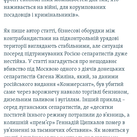
наживається на війні, для корумпованих
посадовців і кримінальників».
Як пише автор статті, бізнесові оборудки між
контрабандистами на підконтрольній урядові
території виглядають стабільними, але ситуація
посеред підтримуваних Росією сепаратистів дуже
нестійка. У статті нагадується про нещодавнє
вбивство під Москвою одного з діячів донецьких
сепаратистів Євгена Жиліна, який, за даними
російського видання «Коммерсант», був убитий
саме через ворожнечу навколо торгівлі бензином,
дизельним паливом і вугіллям. Інший приклад –
серед луганських сепаратистів, де «десятки
постатей їхнього режиму потрапили до в’язниць, а
колишній «прем’єр» Геннадій Ципкалов помер в
ув’язненні за таємничих обставин». Як мовиться у