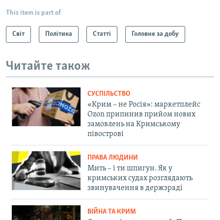
This item is part of
Світ
Політика
Статті
Головне за добу
Читайте також
СУСПІЛЬСТВО
«Крим – не Росія»: маркетплейс
Ozon припинив прийом нових
замовлень на Кримському
півострові
ПРАВА ЛЮДИНИ
Мить – і ти шпигун. Як у
кримських судах розглядають
звинувачення в держзраді
ВІЙНА ТА КРИМ