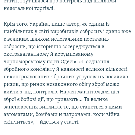
статті, і тут ішлося про контроль над шляхами
нелегальної торгівлі.
Крім того, Україна, пише автор, «є одним із
найбільших у світі виробників озброєнь і давно вже
є великим шляхом нелегальних постачань
озброєнь, що історично зосереджується в
екстравагантному й корумпованому
чорноморському порті Одесі». «Поєднання
збройного конфлікту й наявності великої кількості
неконтрольованих збройних угруповань посилило
ризик, що ринок незаконного обігу зброї може
вийти з-під контролю. Наразі магнітом для цієї
зброї є бойові дії, що тривають… Та велике
занепокоєння викликає те, що станеться з цими
автоматами, бомбами й патронами, коли війна
скінчиться», – йдеться у статті.