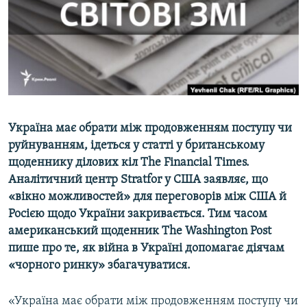
ВІДЕОУРОКИ «ELIFBE»
Русский
СВІДЧЕННЯ ОКУПАЦІЇ
Qırımtatar
УКРАЇНСЬКА ПРОБЛЕМА КРИМУ
ДОЛУЧАЙСЯ!
ІНФОГРАФІКА
Україна має обрати між продовженням поступу чи
руйнуванням, ідеться у статті у британському
Усі сайти RFE/RL
щоденнику ділових кіл
The
Financial
Times
.
Аналітичний центр
Stratfor
у США заявляє, що
«вікно можливостей» для переговорів між США й
Росією щодо України закривається. Тим часом
американський щоденник
The
Washington
Post
пише про те, як війна в Україні допомагає діячам
«чорного ринку» збагачуватися.
«Україна має обрати між продовженням поступу чи