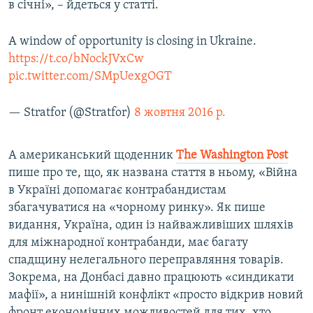
в січні», – йдеться у статті.
A window of opportunity is closing in Ukraine.
https://t.co/bNockJVxCw
pic.twitter.com/SMpUexgOGT
— Stratfor (@Stratfor)
8 жовтня 2016 р.
А американський щоденник
The
Washington
Post
пише про те, що, як названа стаття в ньому, «Війна
в Україні допомагає контрабандистам
збагачуватися на «чорному ринку». Як пише
видання, Україна, один із найважливіших шляхів
для міжнародної контрабанди, має багату
спадщину нелегального переправляння товарів.
Зокрема, на Донбасі давно працюють «синдикати
мафії», а нинішній конфлікт «просто відкрив новий
фронт економічних можливостей для тих, хто