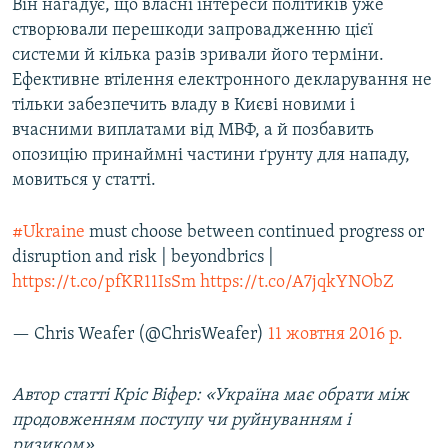
Він нагадує, що власні інтереси політиків уже
створювали перешкоди запровадженню цієї
системи й кілька разів зривали його терміни.
Ефективне втілення електронного декларування не
тільки забезпечить владу в Києві новими і
вчасними виплатами від МВФ, а й позбавить
опозицію принаймні частини ґрунту для нападу,
мовиться у статті.
#Ukraine
must choose between continued progress or
disruption and risk | beyondbrics |
https://t.co/pfKR11IsSm
https://t.co/A7jqkYNObZ
— Chris Weafer (@ChrisWeafer)
11 жовтня 2016 р.
Автор статті Кріс Віфер: «Україна має обрати між
продовженням поступу чи руйнуванням і
ризиком»