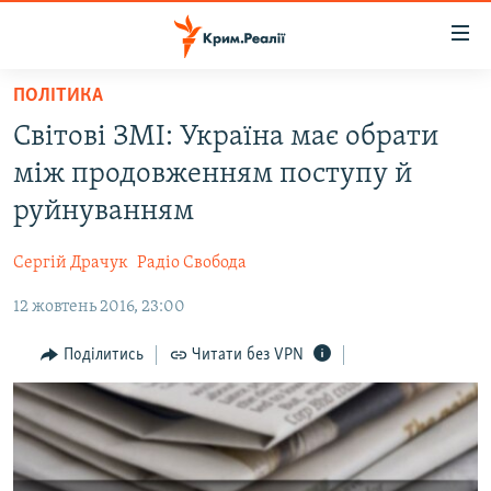
Доступність
посилання
Перейти
ПОЛІТИКА
до
НОВИНИ
Світові ЗМІ: Україна має обрати
основного
ВОДА.КРИМ
матеріалу
між продовженням поступу й
ВІДЕО ТА ФОТО
Перейти
руйнуванням
до
ПОЛІТИКА
основної
Сергій Драчук
Радіо Свобода
БЛОГИ
навігації
Перейти
12 жовтень 2016, 23:00
ПОГЛЯД
до
ІНТЕРВ'Ю
Поділитись
Читати без VPN
пошуку
ВСЕ ЗА ДЕНЬ
СПЕЦПРОЕКТИ
ЯК ОБІЙТИ БЛОКУВАННЯ
ДЕПОРТАЦІЯ