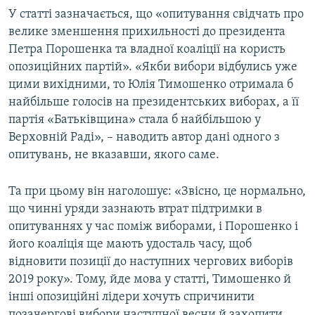
У статті зазначається, що «опитування свідчать про
велике зменшення прихильності до президента
Петра Порошенка та владної коаліції на користь
опозиційних партій». «Якби вибори відбулись уже
цими вихідними, то Юлія Тимошенко отримала б
найбільше голосів на президентських виборах, а її
партія «Батьківщина» стала б найбільшою у
Верховній Раді», – наводить автор дані одного з
опитувань, не вказавши, якого саме.
Та при цьому він наголошує: «Звісно, це нормально,
що чинні уряди зазнають втрат підтримки в
опитуваннях у час поміж виборами, і Порошенко і
його коаліція ще мають удосталь часу, щоб
відновити позиції до наступних чергових виборів
2019 року». Тому, йде мова у статті, Тимошенко й
інші опозиційні лідери хочуть спричинити
позачергові вибори наступної весни й захопити