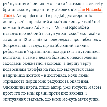
руйнуванням і ризиком» – такий заголовок статті у
британському щоденнику ділових кіл
The
Financial
Times
. Автор цієї статті в розділі для сторонніх
дописувачів, провідний аналітик консультаційної
компанії Macro-Advisory в Москві
Кріс Віфер
нагадує про добрий поступ української економіки
за останні 12 місяців та попереджає про небезпеку.
Зокрема, він згадує, що найбільший виклик
реформам в Україні нині походить із внутрішньої
політики, а саме з дедалі більшого невдоволення
заходами бюджетної економії, в першу чергу
подвоєнням тарифів на газ, що відчується саме
наприкінці жовтня – в листопаді, коли люди
отримають перші нові рахунки за опалення.
Опозиційні партії, пише автор, уже готують масові
протести по всій країні проти цих заходів, і
опитування свідчать, що вони можуть мати успіх.