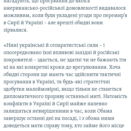
нагадують, що просування до якоїсь
американсько-російської домовленості видавалося
можливим, коли були укладені угоди про перемир’я
в Сирії й Україні – але врешті обидві вони
зірвалися.
«Нині українські й сепаратистські сили – і
опосередковано їхні впливові західні й російські
покровителі – здається, не здатні чи не бажають іти
ні на які конкретні кроки до врегулювання. Хоча
обидві сторони ще мають час здійснити тактичні
просування в Україні, та будь-які стратегічні
здобутки малоймовірні, якщо тільки не станеться
дипломатичного прориву останньої миті. Натомість
конфлікти в Україні й Сирії майже напевно
залишаться невирішеними в час, коли Обама
завершує останні дні на посаді, і з обома ними
доведеться мати справу тому, хто займе його місце