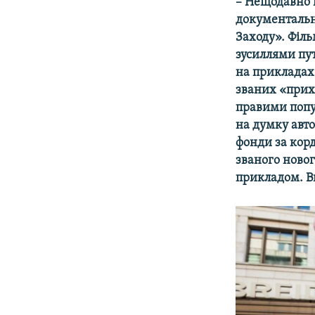
– Нещодавно 
документальн
Заходу». Філ
зусиллями пут
на прикладах
званих «прих
правими попу
на думку автор
фонди за кор
званого новог
прикладом. Ви