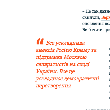
– Не так давн
скинули,
Верх
оновлення по
Ви бачите при
Все ускладнила
анексія Росією Криму та
підтримка Москвою
сепаратистів на сході
України. Все це
ускладнює демократичні
перетворення