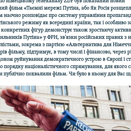
по німецькому телеканалу ZDF був показаний новий
ий фільм «Таємні мережі Путіна, або Як Росія розщепл
ьм наочно розповідає про систему управління пропага
інського режиму як всередині країни, так і особливо з
 конкретних фігур демонструє також зростаючу активн
ильників Путіна» у ФРН, зв'язки російських правих з
лістами, зокрема з партією «Альтернатива для Німеччи
ів фільму, підтримує, в тому числі і фінансово, через рі
доном руйнування демократичного устрою в Європі і с
о порядку націоналістичного спрямування, для якого с
 публічно похвалили фільм. Чи було в ньому для Вас щ