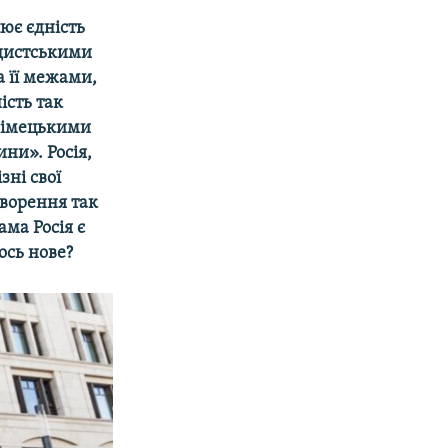
ює єдність
ндистськими
а її межами,
ість так
 німецькими
ни». Росія,
зні свої
творення так
ама Росія є
ось нове?