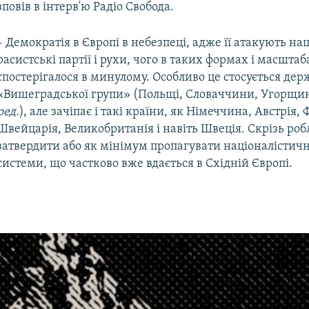
повів в інтерв'ю Радіо Свобода.
– Демократія в Європі в небезпеці, адже її атакують нац
расистські партії і рухи, чого в таких формах і масшта
спостерігалося в минулому. Особливо це стосується дер
«Вишеградської групи» (Польщі, Словаччини, Угорщини
ред.
), але зачіпає і такі країни, як Німеччина, Австрія, 
Швейцарія, Великобританія і навіть Швеція. Скрізь роб
затвердити або як мінімум пропагувати націоналістичн
системи, що частково вже вдається в Східній Європі.