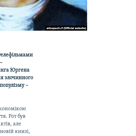
 телефільмами
–
книга Юргена
ня злочинного
 популізму –
економікою
тя. Рот був
тів, але
новій книзі,