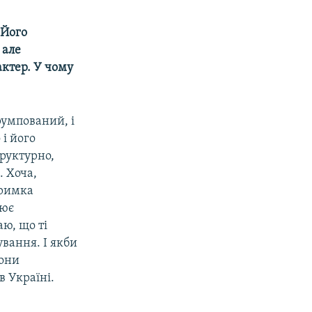
 Його
, але
ктер. У чому
румпований, і
і його
труктурно,
. Хоча,
тримка
нює
ю, що ті
вання. І якби
вони
в Україні.