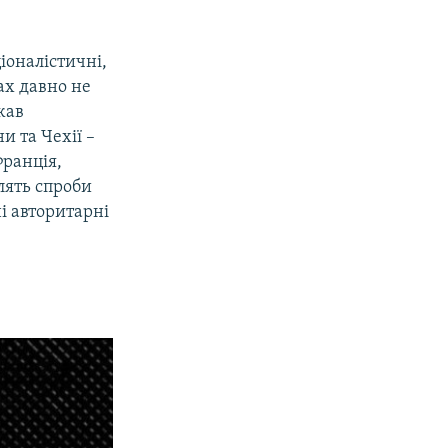
іоналістичні,
бах давно не
жав
 та Чехії –
Франція,
лять спроби
і авторитарні