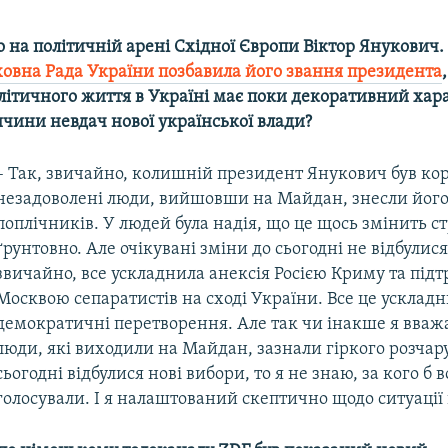
о на політичній арені Східної Європи Віктор Янукович.
овна Рада України позбавила його звання президента
літичного життя в Україні має поки декоративний хара
чини невдач нової української влади?
– Так, звичайно, колишній президент Янукович був ко
незадоволені люди, вийшовши на Майдан, знесли його 
поплічників. У людей була надія, що це щось змінить с
ґрунтовно. Але очікувані зміни до сьогодні не відбулися
звичайно, все ускладнила анексія Росією Криму та під
Москвою сепаратистів на сході України. Все це усклад
демократичні перетворення. Але так чи інакше я вважа
люди, які виходили на Майдан, зазнали гіркого розчару
сьогодні відбулися нові вибори, то я не знаю, за кого б 
голосували. І я налаштований скептично щодо ситуації 