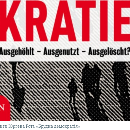
иги Юргена Рота «Брудна демократія»