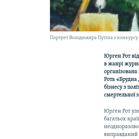
Портрет Володимира Путіна з конкурсу
Юрген Рот ві
в жанрі журна
організована
Рота «Брудна
бізнесу з пол
смертельної з
Юрген Рот уп
багатьох краї
неодноразово
виправданий с