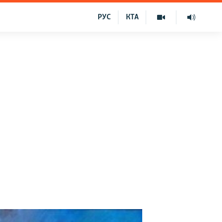
РУС
КТА