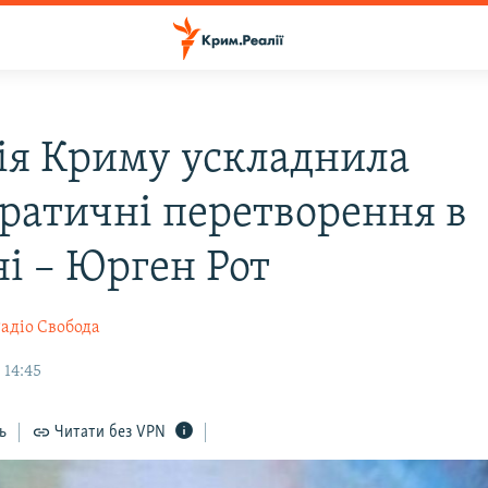
ія Криму ускладнила
ратичні перетворення в
ні – Юрген Рот
адіо Свобода
 14:45
ь
Читати без VPN