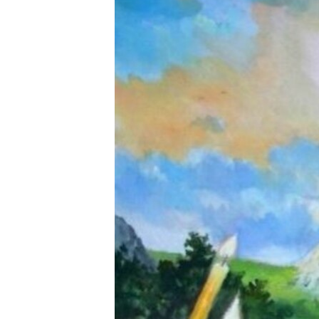
ВІДЕОУРОКИ «ELIFBE»
СВІДЧЕННЯ ОКУПАЦІЇ
УКРАЇНСЬКА ПРОБЛЕМА КРИМУ
ІНФОГРАФІКА