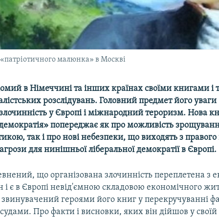
 «патріотичного малюнка» в Москві
домий в Німеччині та інших країнах своїми книгами і
лістських розслідувань. Головний предмет його уваги 
 злочинність у Європі і міжнародний тероризм. Нова 
 демократія» попереджає як про можливість зрощуван
ітикою, так і про нові небезпеки, що виходять з правого
агрози для нинішньої ліберальної демократії в Європі.
евнений, що організована злочинність переплетена з 
н і є в Європі невід'ємною складовою економічного жит
 звинувачений героями його книг у перекручуванні фак
удами. Про факти і висновки, яких він дійшов у своїй 