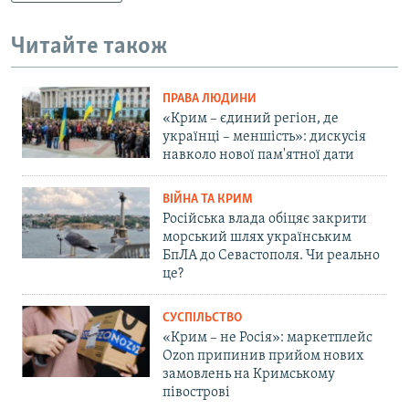
Читайте також
ПРАВА ЛЮДИНИ
«Крим – єдиний регіон, де
українці – меншість»: дискусія
навколо нової пам'ятної дати
ВІЙНА ТА КРИМ
Російська влада обіцяє закрити
морський шлях українським
БпЛА до Севастополя. Чи реально
це?
СУСПІЛЬСТВО
«Крим – не Росія»: маркетплейс
Ozon припинив прийом нових
замовлень на Кримському
півострові