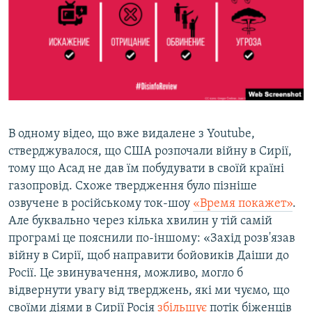
В одному відео, що вже видалене з Youtube,
стверджувалося, що США розпочали війну в Сирії,
тому що Асад не дав їм побудувати в своїй країні
газопровід. Схоже твердження було пізніше
озвучене в російському ток-шоу
«Время покажет»
.
Але буквально через кілька хвилин у тій самій
програмі це пояснили по-іншому: «Захід розв'язав
війну в Сирії, щоб направити бойовиків Даіши до
Росії. Це звинувачення, можливо, могло б
відвернути увагу від тверджень, які ми чуємо, що
своїми діями в Сирії Росія
збільшує
потік біженців