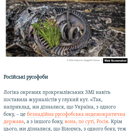
Російські русофоби
Логіка окремих прокремлівських ЗМІ навіть
поставила журналістів у глухий кут. «Так,
наприклад, ми дізналися, що Україна, з одного
боку, – це
безнадійна
русофобська
недемократична
держава
, а з іншого боку,
вона, по суті, Росія
. Крім
цього, ми дізналися, що Білорусь, з одного боку, теж