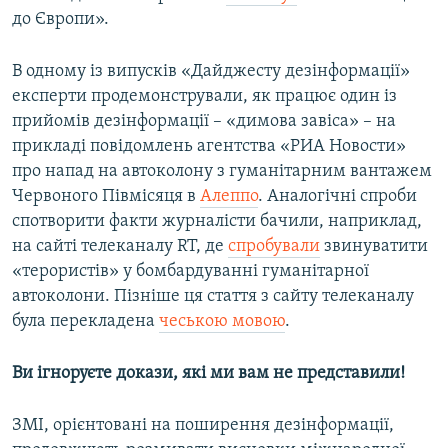
до Європи».
В одному із випусків «Дайджесту дезінформації»
експерти продемонстрували, як працює один із
прийомів дезінформації – «димова завіса» – на
прикладі повідомлень агентства «РИА Новости»
про напад на автоколону з гуманітарним вантажем
Червоного Півмісяця в
Алеппо
. Аналогічні спроби
спотворити факти журналісти бачили, наприклад,
на сайті телеканалу RT, де
спробували
звинуватити
«терористів» у бомбардуванні гуманітарної
автоколони. Пізніше ця стаття з сайту телеканалу
була перекладена
чеською мовою
.
Ви ігноруєте докази, які ми вам не представили!
ЗМІ, орієнтовані на поширення дезінформації,