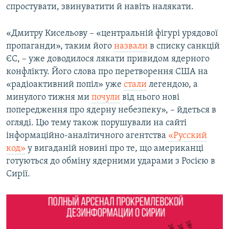
спростувати, звинуватити й навіть налякати.
«Дмитру Кисельову – «центральній фігурі урядової
пропаганди», таким його
назвали
в списку санкцій
ЄС, – уже доводилося лякати привидом ядерного
конфлікту. Його слова про перетворення США на
«радіоактивний попіл» уже
стали
легендою, а
минулого тижня ми
почули
від нього нові
попередження про ядерну небезпеку», – йдеться в
огляді. Цю тему також порушували на сайті
інформаційно-аналітичного агентства
«Русский
код»
у вигаданій новині про те, що американці
готуються до обміну ядерними ударами з Росією в
Сирії.