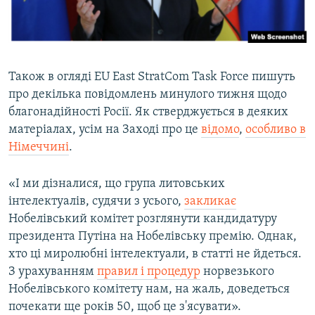
Також в огляді EU East StratCom Task Force пишуть
про декілька повідомлень минулого тижня щодо
благонадійності Росії. Як стверджується в деяких
матеріалах, усім на Заході про це
відомо
,
особливо в
Німеччині
.
«І ми дізналися, що група литовських
інтелектуалів, судячи з усього,
закликає
Нобелівський комітет розглянути кандидатуру
президента Путіна на Нобелівську премію. Однак,
хто ці миролюбні інтелектуали, в статті не йдеться.
З урахуванням
правил і процедур
норвезького
Нобелівського комітету нам, на жаль, доведеться
почекати ще років 50, щоб це з'ясувати».