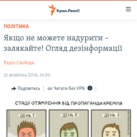
Доступність
посилання
Перейти
ПОЛІТИКА
до
НОВИНИ
Якщо не можете надурити –
основного
ВОДА.КРИМ
матеріалу
залякайте! Огляд дезінформації
ВІДЕО ТА ФОТО
Перейти
до
Радіо Свобода
ПОЛІТИКА
основної
21 жовтень 2016, 14:30
БЛОГИ
навігації
Перейти
ПОГЛЯД
Поділитись
Читати без VPN
до
ІНТЕРВ'Ю
пошуку
ВСЕ ЗА ДЕНЬ
СПЕЦПРОЕКТИ
ЯК ОБІЙТИ БЛОКУВАННЯ
ДЕПОРТАЦІЯ