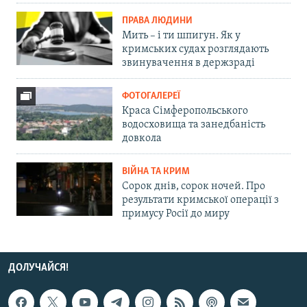
ПРАВА ЛЮДИНИ
Мить – і ти шпигун. Як у
кримських судах розглядають
звинувачення в держзраді
ФОТОГАЛЕРЕЇ
Краса Сімферопольського
водосховища та занедбаність
довкола
ВІЙНА ТА КРИМ
Сорок днів, сорок ночей. Про
результати кримської операції з
примусу Росії до миру
ДОЛУЧАЙСЯ!