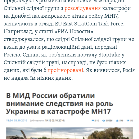
продовжують розмивати висновки міжнародної
Спільної слідчої групи з
розслідування
катастрофи
на Донбасі пасажирського літака рейсу MH17,
зазначають в огляді EU East StratCom Task Force.
Наприклад, у статті «РИА Новости»
стверджувалося, що слідчі Спільної слідчої групи не
взяли до уваги радіолокаційні дані, передані
Росією. Однак, як роз'яснили порталу StopFake у
Спільній слідчій групі, насправді, не було ніяких
даних, які були б
проігноровані
. Як виявилося, Росія
не надала їм ніяких даних.