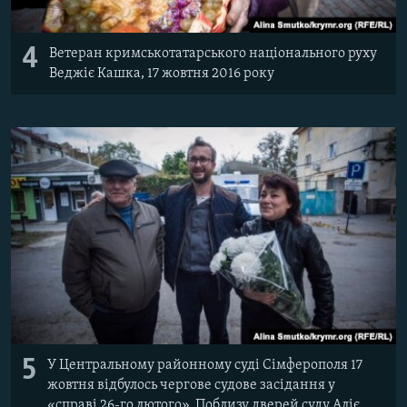
4
Ветеран кримськотатарського національного руху
Веджіє Кашка, 17 жовтня 2016 року
5
У Центральному районному суді Сімферополя 17
жовтня відбулось чергове судове засідання у
«справі 26-го лютого». Поблизу дверей суду Аліє,