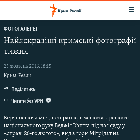
Доступність
посилання
Перейти
ФОТОГАЛЕРЕЇ
до
НОВИНИ
Найяскравіші кримські фотографії
основного
ВОДА.КРИМ
матеріалу
тижня
ВІДЕО ТА ФОТО
Перейти
до
23 жовтень 2016, 18:15
ПОЛІТИКА
основної
Крим. Реалії
БЛОГИ
навігації
Перейти
ПОГЛЯД
Поділитись
до
ІНТЕРВ'Ю
Читати без VPN
пошуку
ВСЕ ЗА ДЕНЬ
Керченський міст, ветеран кримськотатарського
СПЕЦПРОЕКТИ
національного руху Веджіє Кашка під час суду у
«справі 26-го лютого», вид з гори Мітрідат на
ЯК ОБІЙТИ БЛОКУВАННЯ
ДЕПОРТАЦІЯ