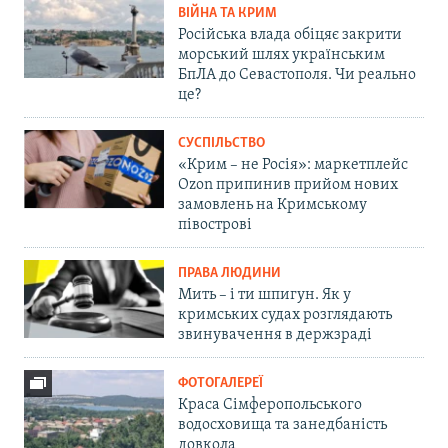
ВІЙНА ТА КРИМ
Російська влада обіцяє закрити
морський шлях українським
БпЛА до Севастополя. Чи реально
це?
СУСПІЛЬСТВО
«Крим – не Росія»: маркетплейс
Ozon припинив прийом нових
замовлень на Кримському
півострові
ПРАВА ЛЮДИНИ
Мить – і ти шпигун. Як у
кримських судах розглядають
звинувачення в держзраді
ФОТОГАЛЕРЕЇ
Краса Сімферопольського
водосховища та занедбаність
довкола