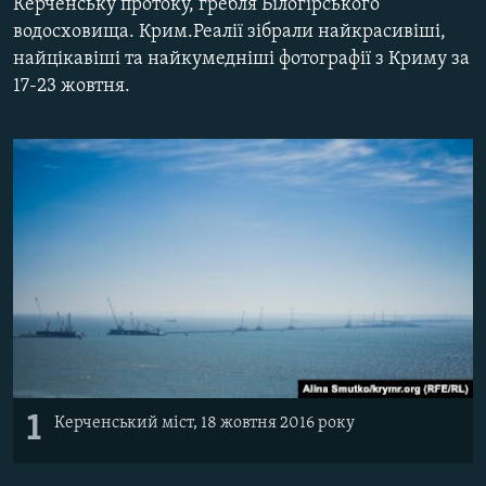
Керченську протоку, гребля Білогірського
ВІДЕОУРОКИ «ELIFBE»
водосховища. Крим.Реалії зібрали найкрасивіші,
Русский
найцікавіші та найкумедніші фотографії з Криму за
СВІДЧЕННЯ ОКУПАЦІЇ
Qırımtatar
17-23 жовтня.
УКРАЇНСЬКА ПРОБЛЕМА КРИМУ
ДОЛУЧАЙСЯ!
ІНФОГРАФІКА
Усі сайти RFE/RL
1
Керченський міст, 18 жовтня 2016 року