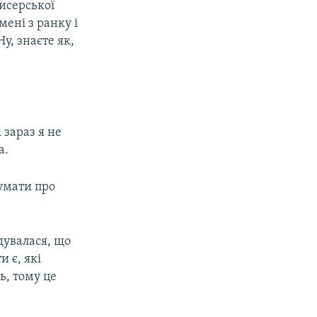
исерської
мені з ранку і
Ну, знаєте як,
 зараз я не
а.
умати про
дувалася, що
и є, які
ь, тому це