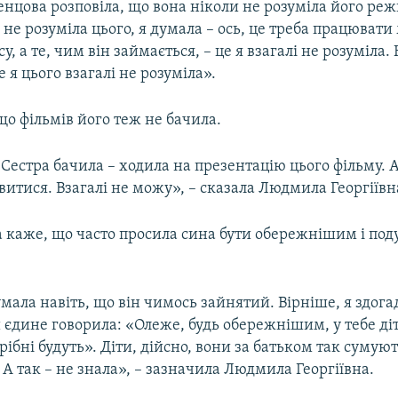
нцова розповіла, що вона ніколи не розуміла його реж
Я не розуміла цього, я думала – ось, це треба працювати 
у, а те, чим він займається, – це я взагалі не розуміла. 
е я цього взагалі не розуміла».
що фільмів його теж не бачила.
Сестра бачила – ходила на презентацію цього фільму. А
итися. Взагалі не можу», – сказала Людмила Георгіївн
 каже, що часто просила сина бути обережнішим і под
мала навіть, що він чимось зайнятий. Вірніше, я здога
и єдине говорила: «Олеже, будь обережнішим, у тебе діт
рібні будуть». Діти, дійсно, вони за батьком так сумуют
 А так – не знала», – зазначила Людмила Георгіївна.