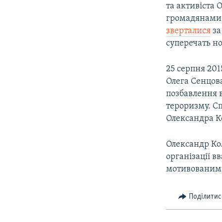
та активіста 
громадянами.
зверталися
за
суперечать н
25 серпня 201
Олега Сенцова
позбавлення в
тероризму. Сп
Олександра Ко
Олександр Кол
організації 
мотивованим
Поділитис