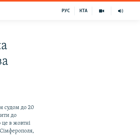
РУС
КТА
на
ва
м судом до 20
жити до
 це в жовтні
 Сімферополя,