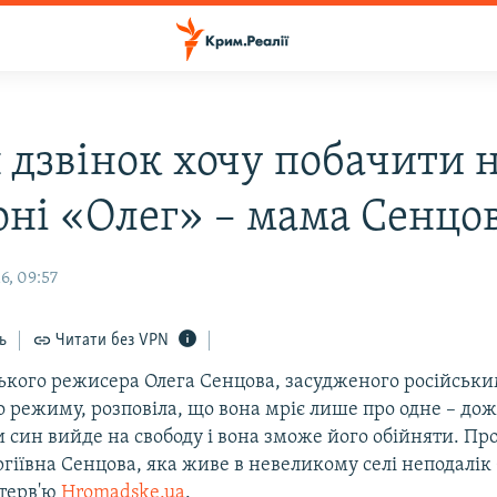
 дзвінок хочу побачити 
оні «Олег» – мама Сенцо
6, 09:57
ь
Читати без VPN
ького режисера Олега Сенцова, засудженого російськи
о режиму, розповіла, що вона мріє лише про одне – до
 син вийде на свободу і вона зможе його обійняти. Про
гіївна Сенцова, яка живе в невеликому селі неподалік
нтерв'ю
Hromadske.ua
.