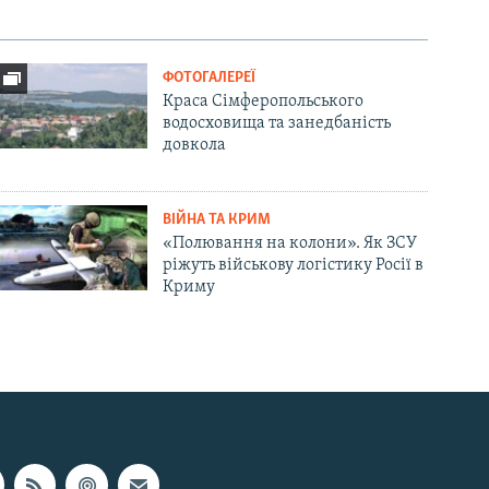
ФОТОГАЛЕРЕЇ
Краса Сімферопольського
водосховища та занедбаність
довкола
ВІЙНА ТА КРИМ
«Полювання на колони». Як ЗСУ
ріжуть військову логістику Росії в
Криму