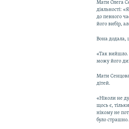
Мати Олега Се
діяльності: «
до певного час
його вибір, ал
Вона додала, 
«Так вийшло. 
можу його див
Мати Сенцова
дітей.
«Ніколи не ду
щось є, тільк
нікому не пот
було страшно.