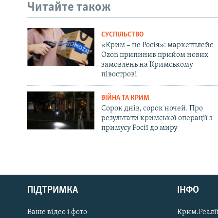
Читайте також
СУСПІЛЬСТВО
«Крим – не Росія»: маркетплейс
Ozon припинив прийом нових
замовлень на Кримському
півострові
ВІЙНА ТА КРИМ
Сорок днів, сорок ночей. Про
результати кримської операції з
примусу Росії до миру
Русский
Qırımtatar
ПІДТРИМКА
ІНФО
Ваше відео і фото
Крим.Реалії
ДОЛУЧАЙСЯ!