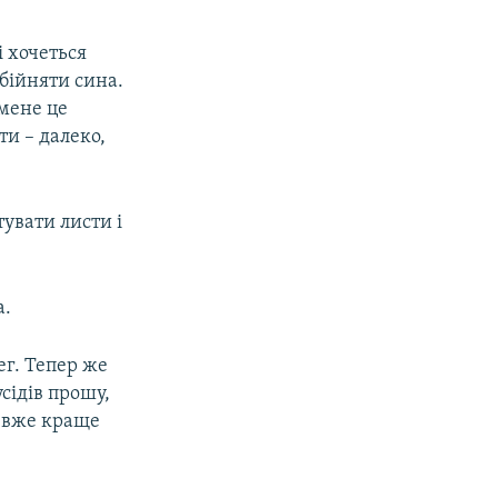
і хочеться
Обійняти сина.
 мене це
ти – далеко,
увати листи і
а.
ег. Тепер же
сідів прошу,
– вже краще