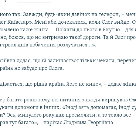
його так. Завжди, будь-який дзвінок на телефон, – мен
ег Київстар». Мені аби дочекатися, коли Олег вийде. 
томлено каже жінка. – Поїхати до нього в Якутію – для
но, боюся, що не витримаю такої дороги. Та й Олег про
ля трьох днів побачення розлучатися...».
іївна додає, що їй залишається тільки чекати, перечит
раїна не забуде про Олега.
дівається, що рідна країна його не кине», – додає жінк
мер багато років тому, всі питання завжди вирішував Ол
кати допомоги в інших. «Іноді зять допомагає, іноді су
и? Ось, минулого року дах просмолити, а то текло все 
прав тут багато», – нарікає Людмила Георгіївна.