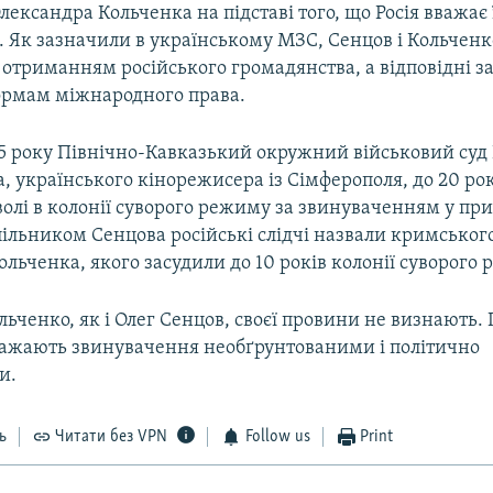
Олександра Кольченка на підставі того, що Росія вважає 
 Як зазначили в українському МЗС, Сенцов і Кольчен
 отриманням російського громадянства, а відповідні 
ормам міжнародного права.
5 року Північно-Кавказький окружний військовий суд Р
, українського кінорежисера із Сімферополя, до 20 ро
олі в колонії суворого режиму за звинуваченням у при
ільником Сенцова російські слідчі назвали кримського
льченка, якого засудили до 10 років колонії суворого 
ьченко, як і Олег Сенцов, своєї провини не визнають.
вважають звинувачення необґрунтованими і політично
и.
ь
Читати без VPN
Follow us
Print