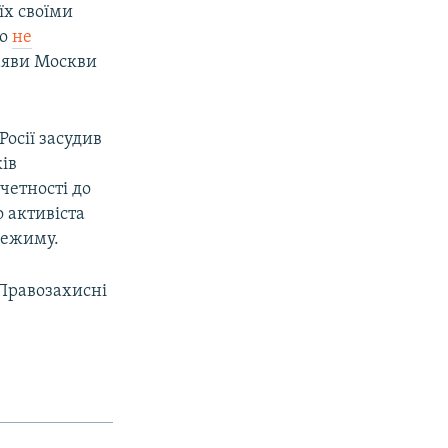
їх своїми
ко
не
заяви Москви
осії засудив
ків
четності до
 активіста
режиму.
 Правозахисні