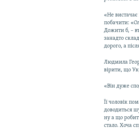
ВІДЕОУРОКИ «ELIFBE»
СВІДЧЕННЯ ОКУПАЦІЇ
«Не вистачає 
побачити: «Ол
УКРАЇНСЬКА ПРОБЛЕМА КРИМУ
Дожити б, – в
ІНФОГРАФІКА
занадто склад
дорого, а піс
Людмила Георг
вірити, що Ук
«Він дуже спо
Її чоловік по
доводиться шу
ну а що робит
стало. Хоча с