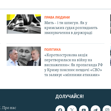
ПРАВА ЛЮДИНИ
Мить – і ти шпигун. Як у
кримських судах розглядають
звинувачення в держзраді
ПОЛІТИКА
«Короткострокова акція
перетворилася на війну на
виснаження»: Як пропаганда РФ
у Криму пояснює невдачі «СВО»
та залякує «мінними атаками»
ДОЛУЧАЙСЯ!
. Про нас