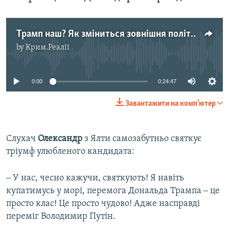
Трамп наш? Як зміниться зовнішня політика США з новим президентом?
by
Крим.Реалії
No media source currently available
0:00
0:24:47
Завантажити на комп'ютер
Слухач
Олександр
з Ялти самозабутньо святкує
тріумф улюбленого кандидата:
‒ У нас, чесно кажучи, святкують! Я навіть
купатимусь у морі, перемога Дональда Трампа ‒ це
просто клас! Це просто чудово! Адже насправді
переміг Володимир Путін.