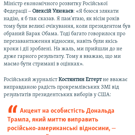
Міністр економічного розвитку Російської
Федерації ‒
Олексій Улюкаєв
: «Я боюся злякати
надію, я б так сказав. Я пам'ятаю, як вісім років
тому були великі очікування, коли президентом був
обраний Барак Обама. Тоді багато говорилося про
перезавантаження відносин, навіть були якісь
кроки і дії зроблені. На жаль, ми прийшли до не
дуже гарного результату. Тому я вважаю, що ми
маємо бути стримані в оцінках».
Російський журналіст
Костянтин Еггерт
не вважає
виправданою радість прокремлівських ЗМІ від
результатів президентських виборів у США:
Акцент на особистість Дональда
Трампа, який миттю виправить
російсько-американські відносини, ‒