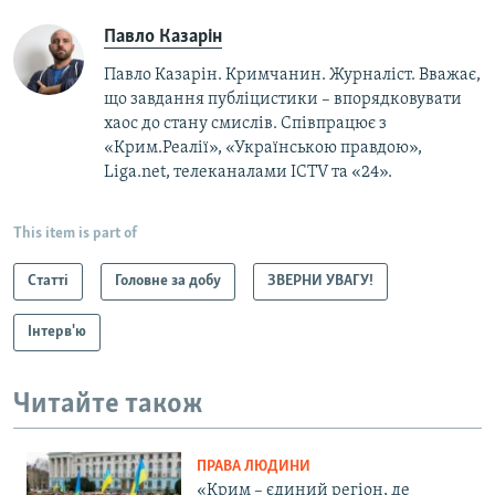
Павло Казарін
Павло Казарін. Кримчанин. Журналіст. Вважає,
що завдання публіцистики – впорядковувати
хаос до стану смислів. Співпрацює з
«Крим.Реалії», «Українською правдою»,
Liga.net, телеканалами ICTV та «24».
This item is part of
Статті
Головне за добу
ЗВЕРНИ УВАГУ!
Інтерв'ю
Читайте також
ПРАВА ЛЮДИНИ
«Крим – єдиний регіон, де