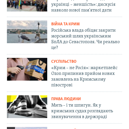
українці – меншість»: дискусія
навколо нової пам'ятної дати
ВІЙНА ТА КРИМ
Російська влада обіцяє закрити
морський шлях українським
БпЛА до Севастополя. Чи реально
це?
СУСПІЛЬСТВО
«Крим – не Росія»: маркетплейс
Ozon припинив прийом нових
замовлень на Кримському
півострові
ПРАВА ЛЮДИНИ
Мить – і ти шпигун. Як у
кримських судах розглядають
звинувачення в держзраді