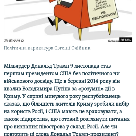
ВІДЕОУРОКИ «ELIFBE»
Русский
СВІДЧЕННЯ ОКУПАЦІЇ
Qırımtatar
УКРАЇНСЬКА ПРОБЛЕМА КРИМУ
ДОЛУЧАЙСЯ!
ІНФОГРАФІКА
Політична карикатура Євгенії Олійник
Мільярдер Дональд Трамп 9 листопада став
Усі сайти RFE/RL
першим президентом США без політичного чи
військового досвіду. Ще в березні 2014 року він
хвалив Володимира Путіна за «розумні» дії в
Криму. У серпні минулого року республіканець
сказав, що більшість жителів Криму зробили вибір
на користь Росії, і США мають це враховувати, а
також підкреслив, що готовий розглянути питання
про визнання півострова у складі Росії. Але чи
повторить ці слова Дональд Трамп-президент?