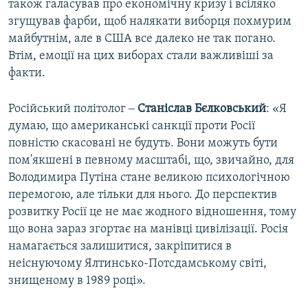
також галасував про економічну кризу і всіляко
згущував фарби, щоб налякати виборця похмурим
майбутнім, але в США все далеко не так погано.
Втім, емоції на цих виборах стали важливіші за
факти.
Російський політолог ‒
Станіслав Бєлковський
: «Я
думаю, що американські санкції проти Росії
повністю скасовані не будуть. Вони можуть бути
пом'якшені в певному масштабі, що, звичайно, для
Володимира Путіна стане великою психологічною
перемогою, але тільки для нього. До перспектив
розвитку Росії це не має жодного відношення, тому
що вона зараз згортає на манівці цивілізації. Росія
намагається залишитися, закріпитися в
неіснуючому Ялтинсько-Потсдамському світі,
знищеному в 1989 році».