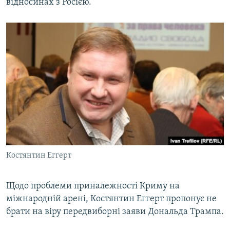
відносинах з Росією.
Костянтин Еггерт
Щодо проблеми приналежності Криму на
міжнародній арені, Костянтин Еггерт пропонує не
брати на віру передвиборні заяви Дональда Трампа.