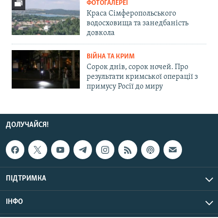
ФОТОГАЛЕРЕЇ
Краса Сімферопольського
водосховища та занедбаність
довкола
ВІЙНА ТА КРИМ
Сорок днів, сорок ночей. Про
результати кримської операції з
примусу Росії до миру
ДОЛУЧАЙСЯ!
ПІДТРИМКА
ІНФО