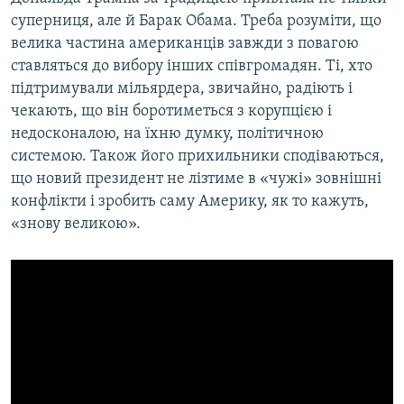
суперниця, але й Барак Обама. Треба розуміти, що
велика частина американців завжди з повагою
ставляться до вибору інших співгромадян. Ті, хто
підтримували мільярдера, звичайно, радіють і
чекають, що він боротиметься з корупцією і
недосконалою, на їхню думку, політичною
системою. Також його прихильники сподіваються,
що новий президент не лізтиме в «чужі» зовнішні
конфлікти і зробить саму Америку, як то кажуть,
«знову великою».