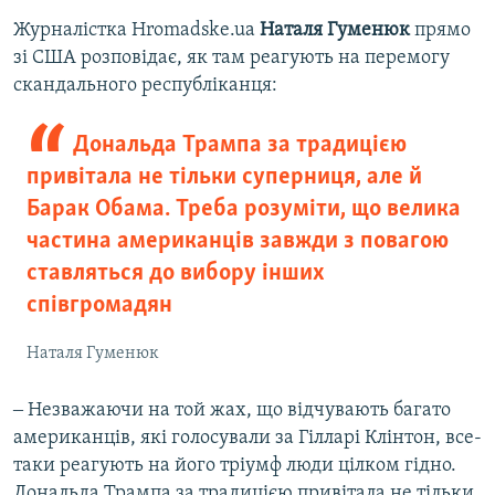
Журналістка Hromadske.ua
Наталя Гуменюк
прямо
зі США розповідає, як там реагують на перемогу
скандального республіканця:
Дональда Трампа за традицією
привітала не тільки суперниця, але й
Барак Обама. Треба розуміти, що велика
частина американців завжди з повагою
ставляться до вибору інших
співгромадян
Наталя Гуменюк
‒ Незважаючи на той жах, що відчувають багато
американців, які голосували за Гілларі Клінтон, все-
таки реагують на його тріумф люди цілком гідно.
Дональда Трампа за традицією привітала не тільки