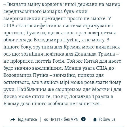
‒ Визнати зміну кордонів іншої держави на манер
середньовічного монарха будь-який
американський президент просто не зможе. У
США склалася ефективна система стримувань і
противаг, і уявити, що вся вона враз повернеться
обличчям до Володимира Путіна, я не можу. З
іншого боку, зручним для Кремля може виявитися
ось що: зовнішня політика для Дональда Трампа ‒
не пріоритет, поготів Росія. Той же Китай для нього
буде значно важливішим. Менша увага США до
Володимира Путіна ‒ звичайно, прикра для
останнього, але в якійсь мірі може розв'язати йому
руки. Найбільшим же сюрпризом для Москви і для
Києва може стати те, що від Дональда Трампа в
Білому домі нічого особливо не зміниться.
Поділитись
Читати без VPN
Follow us