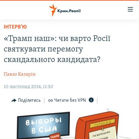
Доступність
посилання
Перейти
ІНТЕРВ'Ю
до
НОВИНИ
«Трамп наш»: чи варто Росії
основного
ВОДА.КРИМ
матеріалу
святкувати перемогу
ВІДЕО ТА ФОТО
Перейти
скандального кандидата?
до
ПОЛІТИКА
основної
Павло Казарін
БЛОГИ
навігації
Перейти
10 листопад 2016, 11:30
ПОГЛЯД
до
ІНТЕРВ'Ю
Поділитись
Читати без VPN
пошуку
ВСЕ ЗА ДЕНЬ
СПЕЦПРОЕКТИ
ЯК ОБІЙТИ БЛОКУВАННЯ
ДЕПОРТАЦІЯ