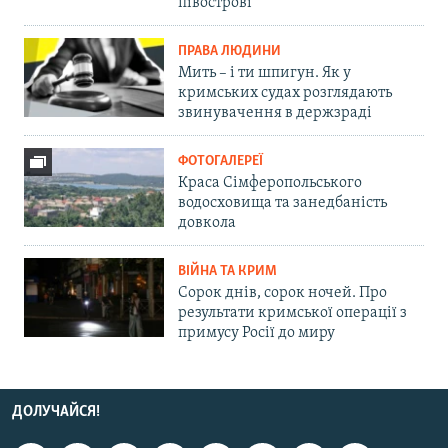
півострові
ПРАВА ЛЮДИНИ
Мить – і ти шпигун. Як у
кримських судах розглядають
звинувачення в держзраді
ФОТОГАЛЕРЕЇ
Краса Сімферопольського
водосховища та занедбаність
довкола
ВІЙНА ТА КРИМ
Сорок днів, сорок ночей. Про
результати кримської операції з
примусу Росії до миру
ДОЛУЧАЙСЯ!