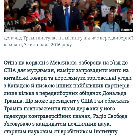
ВІДЕОУРОКИ «ELIFBE»
Русский
СВІДЧЕННЯ ОКУПАЦІЇ
Qırımtatar
УКРАЇНСЬКА ПРОБЛЕМА КРИМУ
ДОЛУЧАЙСЯ!
Дональд Трамп виступає на мітингу під час передвиборної
ІНФОГРАФІКА
кампані, 7 листопада 2016 року
Стіна на кордоні з Мексикою, заборона на в’їзд до
Усі сайти RFE/RL
США для мусульман, наміри запровадити мито на
китайські товари та переглянути торговельні угоди
з Канадою й низкою інших найбільших партнерів –
лише кілька з передвиборних обіцянок Дональда
Трампа. Що може президент у США і чи обмежать
Трампа повноваження глави держави у його
подекуди контраверсійних планах, Радіо Свобода
з
’
ясовувало з кандидатом політичних наук,
старшим науковим співробітником Інституту