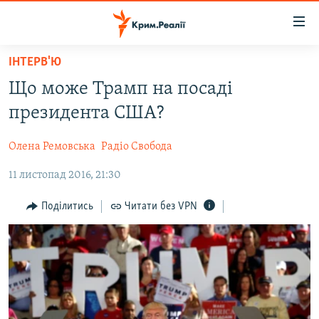
Доступність
посилання
Перейти
ІНТЕРВ'Ю
до
НОВИНИ
Що може Трамп на посаді
основного
ВОДА.КРИМ
матеріалу
президента США?
ВІДЕО ТА ФОТО
Перейти
до
Олена Ремовська
Радіо Свобода
ПОЛІТИКА
основної
11 листопад 2016, 21:30
БЛОГИ
навігації
Перейти
ПОГЛЯД
Поділитись
Читати без VPN
до
ІНТЕРВ'Ю
пошуку
ВСЕ ЗА ДЕНЬ
СПЕЦПРОЕКТИ
ЯК ОБІЙТИ БЛОКУВАННЯ
ДЕПОРТАЦІЯ