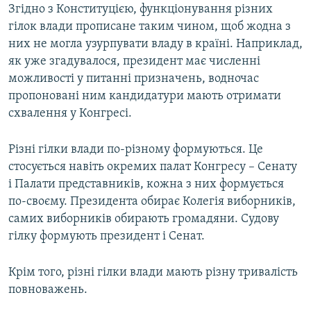
Згідно з Конституцією, функціонування різних
гілок влади прописане таким чином, щоб жодна з
них не могла узурпувати владу в країні. Наприклад,
як уже згадувалося, президент має численні
можливості у питанні призначень, водночас
пропоновані ним кандидатури мають отримати
схвалення у Конгресі.
Різні гілки влади по-різному формуються. Це
стосується навіть окремих палат Конгресу – Сенату
і Палати представників, кожна з них формується
по-своєму. Президента обирає Колегія виборників,
самих виборників обирають громадяни. Судову
гілку формують президент і Сенат.
Крім того, різні гілки влади мають різну тривалість
повноважень.