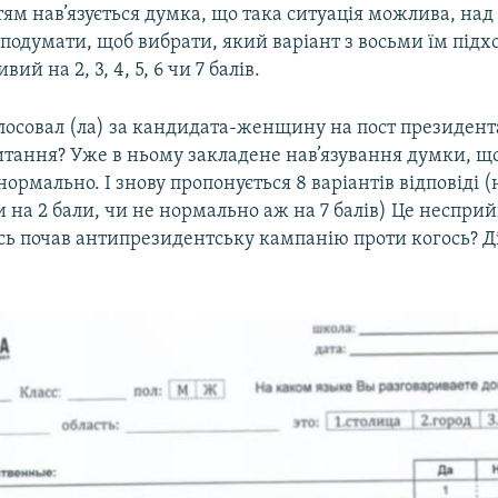
Дітям нав’язується думка, що така ситуація можлива, на
подумати, щоб вибрати, який варіант з восьми їм підх
ий на 2, 3, 4, 5, 6 чи 7 балів.
олосовал (ла) за кандидата-женщину на пост президент
итання? Уже в ньому закладене нав’язування думки, щ
нормально. І знову пропонується 8 варіантів відповіді 
 на 2 бали, чи не нормально аж на 7 балів) Це несприй
сь почав антипрезидентську кампанію проти когось? Ді