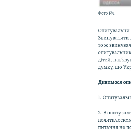
Фото №1
Опитувальни п
Звинуватити н
то ж звинува
опитувальник
дітей, нав’яз
думку, що Укр
Дивимося оп
1. Опитувальн
2. В опитувал
политическом
питання не по