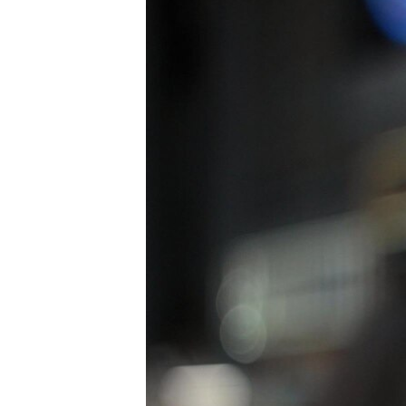
ВІДЕОУРОКИ «ELIFBE»
СВІДЧЕННЯ ОКУПАЦІЇ
УКРАЇНСЬКА ПРОБЛЕМА КРИМУ
ІНФОГРАФІКА