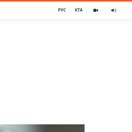
РУС
КТА