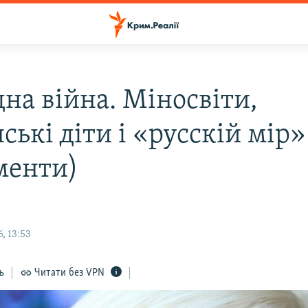
на війна. Міносвіти,
ські діти і «русскій мір»
менти)
, 13:53
ь
Читати без VPN