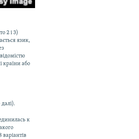
о 2 і 3)
ається язик,
ез
свідомістю
і країни або
далі).
оединилась к
акого
8 варіантів