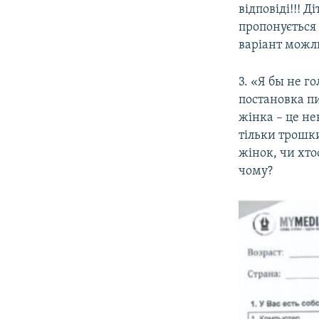
відповіді!!! 
пропонується 
варіант можлив
3. «Я бы не г
постановка п
жінка – це не
тільки трошки
жінок, чи хто
чому?