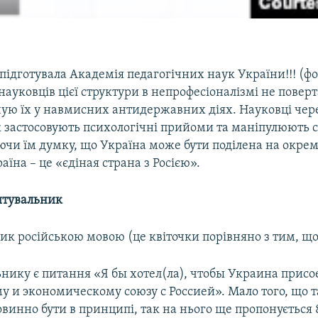
ідготувала Академія педагогічних наук України!!! (фот
ауковців цієї структури в непрофесіоналізмі не поверт
чую їх у навмисних антидержавних діях. Науковці чер
 застосовують психологічні прийоми та маніпулюють 
уючи їм думку, що Україна може бути поділена на окрем
аїна – це «єдіная страна з Росією».
итувальник
ик російською мовою (це квіточки порівняно з тим, що 
ьнику є питання «Я бы хотел(ла), чтобы Украина прис
у и экономическому союзу с Россией». Мало того, що т
винно бути в принципі, так на нього ще пропонується 