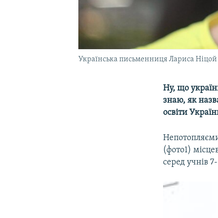
Українська письменниця Лариса Ніцой
Ну, що українц
знаю, як назв
освіти Україн
Непотопляєми
(фото1) місц
серед учнів 7-