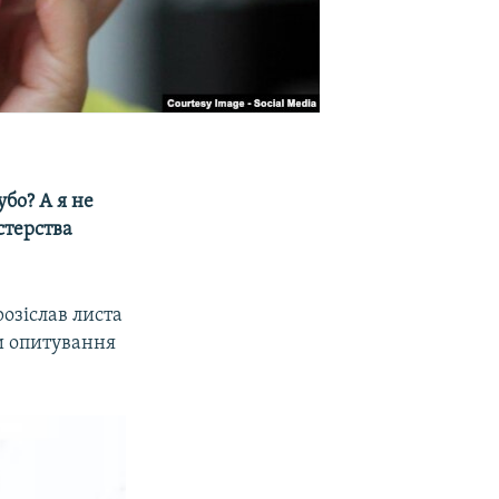
убо? А я не
стерства
озіслав листа
и опитування