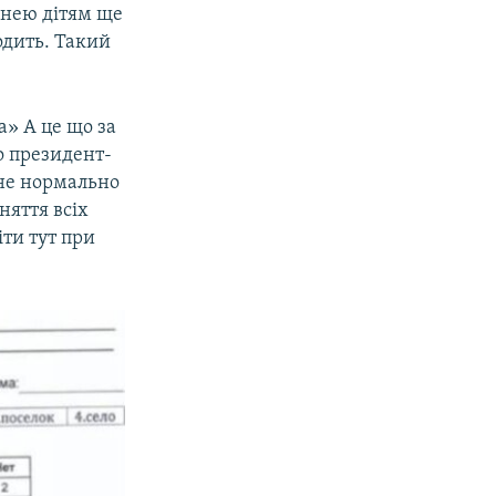
д нею дітям ще
одить. Такий
а» А це що за
о президент-
(не нормально
няття всіх
ти тут при