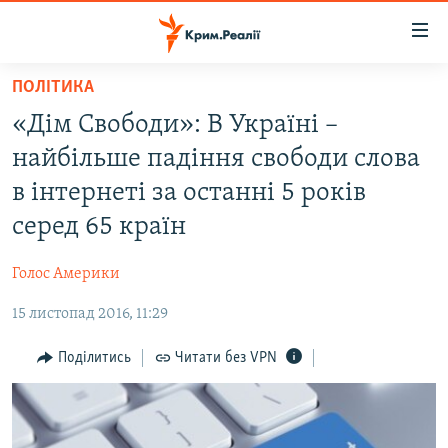
Доступність
посилання
Перейти
ПОЛІТИКА
до
НОВИНИ
«Дім Свободи»: В Україні –
основного
ВОДА.КРИМ
матеріалу
найбільше падіння свободи слова
ВІДЕО ТА ФОТО
Перейти
в інтернеті за останні 5 років
до
ПОЛІТИКА
серед 65 країн
основної
БЛОГИ
навігації
Голос Америки
Перейти
ПОГЛЯД
до
15 листопад 2016, 11:29
ІНТЕРВ'Ю
пошуку
ВСЕ ЗА ДЕНЬ
Поділитись
Читати без VPN
СПЕЦПРОЕКТИ
ЯК ОБІЙТИ БЛОКУВАННЯ
ДЕПОРТАЦІЯ