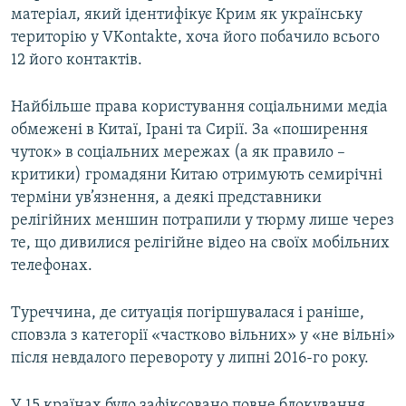
матеріал, який ідентифікує Крим як українську
територію у VKontakte, хоча його побачило всього
12 його контактів.
Найбільше права користування соціальними медіа
обмежені в Китаї, Ірані та Сирії. За «поширення
чуток» в соціальних мережах (а як правило –
критики) громадяни Китаю отримують семирічні
терміни ув’язнення, а деякі представники
релігійних меншин потрапили у тюрму лише через
те, що дивилися релігійне відео на своїх мобільних
телефонах.
Туреччина, де ситуація погіршувалася і раніше,
сповзла з категорії «частково вільних» у «не вільні»
після невдалого перевороту у липні 2016-го року.
У 15 країнах було зафіксовано повне блокування