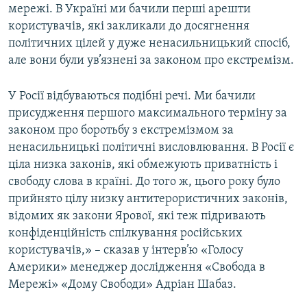
мережі. В Україні ми бачили перші арешти
користувачів, які закликали до досягнення
політичних цілей у дуже ненасильницький спосіб,
але вони були ув’язнені за законом про екстремізм.
У Росії відбуваються подібні речі. Ми бачили
присудження першого максимального терміну за
законом про боротьбу з екстремізмом за
ненасильницькі політичні висловлювання. В Росії є
ціла низка законів, які обмежують приватність і
свободу слова в країні. До того ж, цього року було
прийнято цілу низку антитерористичних законів,
відомих як закони Ярової, які теж підривають
конфіденційність спілкування російських
користувачів,» – сказав у інтерв’ю «Голосу
Америки» менеджер дослідження «Свобода в
Мережі» «Дому Свободи» Адріан Шабаз.