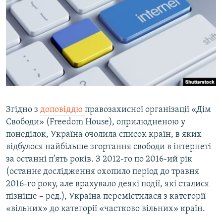
ВІДЕОУРОКИ «ELIFBE»
Русский
СВІДЧЕННЯ ОКУПАЦІЇ
Qırımtatar
УКРАЇНСЬКА ПРОБЛЕМА КРИМУ
ДОЛУЧАЙСЯ!
ІНФОГРАФІКА
Усі сайти RFE/RL
Згідно з
доповіддю
правозахисної організації «Дім
Свободи» (Freedom House), оприлюдненою у
понеділок, Україна очолила список країн, в яких
відбулося найбільше згортання свободи в інтернеті
за останні п’ять років. З 2012-го по 2016-ий рік
(останнє дослідження охопило період до травня
2016-го року, але врахувало деякі події, які сталися
пізніше – ред.), Україна перемістилася з категорії
«вільних» до категорії «частково вільних» країн.