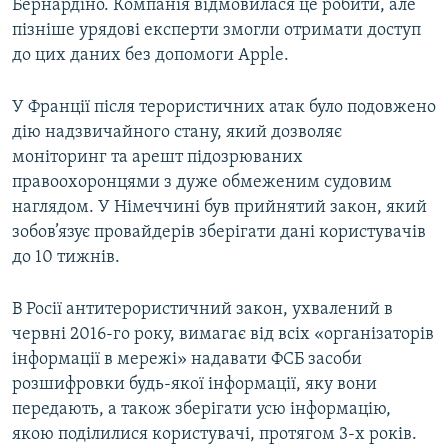
Бернардіно. Компанія відмовилася це робити, але
пізніше урядові експерти змогли отримати доступ
до цих даних без допомоги Apple.
У Франції після терористичних атак було подовжено
дію надзвичайного стану, який дозволяє
моніторинг та арешт підозрюваних
правоохоронцями з дуже обмеженим судовим
наглядом. У Німеччині був прийнятий закон, який
зобов’язує провайдерів зберігати дані користувачів
до 10 тижнів.
В Росії антитерористичний закон, ухвалений в
червні 2016-го року, вимагає від всіх «організаторів
інформації в мережі» надавати ФСБ засоби
розшифровки будь-якої інформації, яку вони
передають, а також зберігати усю інформацію,
якою поділилися користувачі, протягом 3-х років.