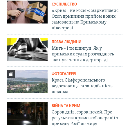
СУСПІЛЬСТВО
«Крим – не Росія»: маркетплейс
Ozon припинив прийом нових
замовлень на Кримському
півострові
ПРАВА ЛЮДИНИ
Мить – і ти шпигун. Як у
кримських судах розглядають
звинувачення в держзраді
ФОТОГАЛЕРЕЇ
Краса Сімферопольського
водосховища та занедбаність
довкола
ВІЙНА ТА КРИМ
Сорок днів, сорок ночей. Про
результати кримської операції з
примусу Росії до миру