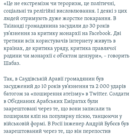
«Це не екстремізм чи тероризм, це політичні,
соціальні та релігійні висловлювання. І деякі з цих
людей отримують дуже жорстке покарання. В
Таїланді громадянина засудили до 30 років
ув’язнення за критику монархії на Facebook. Дві
третини всіх користувачів інтернету живуть в
країнах, де критика уряду, критика правлячої
родини чи монархії є об’єктом цензури», – говорить
Шабаз.
Так, в Саудівській Аравії громадянин був
засуджений до 10 років ув’язнення та 2 000 ударів
батогом за «поширення атеїзму» в Twitter. Солдати
в Об’єднаних Арабських Еміратах були
заарештовані через те, що вони записали та
поширили кліп на популярну пісню, танцюючи у
військовій формі. В Росії інженер Андрій Бубєєв був
заарештований через те, що він перепостив