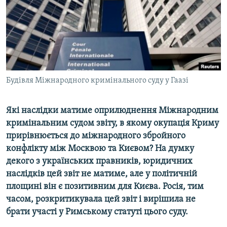
ВІДЕОУРОКИ «ELIFBE»
Русский
СВІДЧЕННЯ ОКУПАЦІЇ
Qırımtatar
УКРАЇНСЬКА ПРОБЛЕМА КРИМУ
ДОЛУЧАЙСЯ!
ІНФОГРАФІКА
Будівля Міжнародного кримінального суду у Гаазі
Які наслідки матиме оприлюднення Міжнародним
Усі сайти RFE/RL
кримінальним судом звіту, в якому окупація Криму
прирівнюється до міжнародного збройного
конфлікту між Москвою та Києвом? На думку
декого з українських правників, юридичних
наслідків цей звіт не матиме, але у політичній
площині він є позитивним для Києва. Росія, тим
часом, розкритикувала цей звіт і вирішила не
брати участі у Римському статуті цього суду.