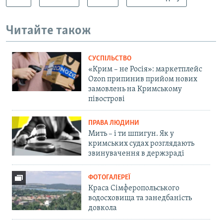
Читайте також
СУСПІЛЬСТВО
«Крим – не Росія»: маркетплейс
Ozon припинив прийом нових
замовлень на Кримському
півострові
ПРАВА ЛЮДИНИ
Мить – і ти шпигун. Як у
кримських судах розглядають
звинувачення в держзраді
ФОТОГАЛЕРЕЇ
Краса Сімферопольського
водосховища та занедбаність
довкола