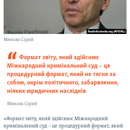
Микола Сірий
Формат звіту, який здійснює
Міжнародний кримінальний суд – це
процедурний формат, який не тягне за
собою, окрім політичного, забарвлення,
ніяких юридичних наслідків
Микола Сірий
«Формат звіту, який здійснює Міжнародний
кримінальний суд – це процедурний формат, який