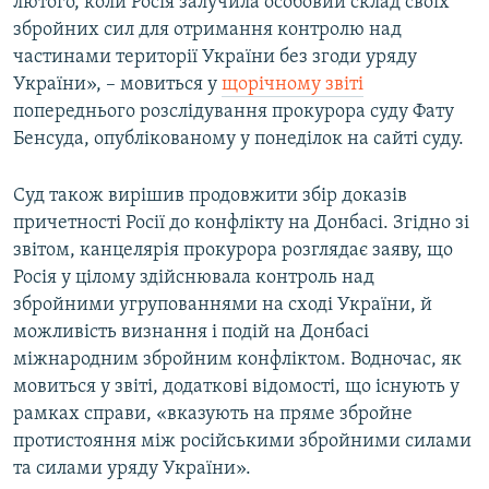
лютого, коли Росія залучила особовий склад своїх
збройних сил для отримання контролю над
частинами території України без згоди уряду
України», – мовиться у
щорічному звіті
попереднього розслідування прокурора суду Фату
Бенсуда, опублікованому у понеділок на сайті суду.
Суд також вирішив продовжити збір доказів
причетності Росії до конфлікту на Донбасі. Згідно зі
звітом, канцелярія прокурора розглядає заяву, що
Росія у цілому здійснювала контроль над
збройними угрупованнями на сході України, й
можливість визнання і подій на Донбасі
міжнародним збройним конфліктом. Водночас, як
мовиться у звіті, додаткові відомості, що існують у
рамках справи, «вказують на пряме збройне
протистояння між російськими збройними силами
та силами уряду України».