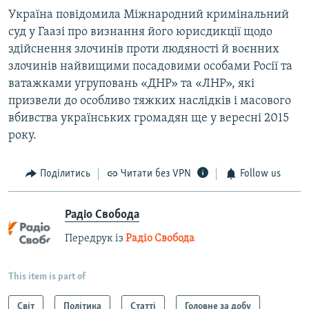
Україна повідомила Міжнародний кримінальний
суд у Гаазі про визнання його юрисдикції щодо
здійснення злочинів проти людяності й воєнних
злочинів найвищими посадовими особами Росії та
ватажками угруповань «ДНР» та «ЛНР», які
призвели до особливо тяжких наслідків і масового
вбивства українських громадян ще у вересні 2015
року.
Поділитись
Читати без VPN
Follow us
Радіо Свобода
Передрук із
Радіо Свобода
This item is part of
Світ
Політика
Статті
Головне за добу