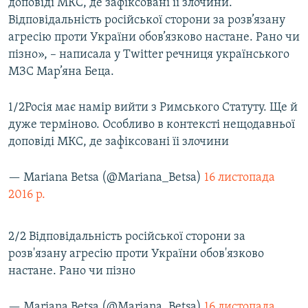
доповіді МКС, де зафіксовані її злочини.
Відповідальність російської сторони за розв’язану
агресію проти України обов’язково настане. Рано чи
пізно», – написала у Twitter речниця українського
МЗС Мар’яна Беца.
1/2Росія має намір вийти з Римського Статуту. Ще й
дуже терміново. Особливо в контексті нещодавньої
доповіді МКС, де зафіксовані їі злочини
— Mariana Betsa (@Mariana_Betsa)
16 листопада
2016 р.
2/2 Відповідальність російської сторони за
розв'язану агресію проти України обов'язково
настане. Рано чи пізно
— Mariana Betsa (@Mariana_Betsa)
16 листопада