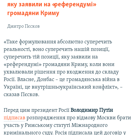
яку заявили на «референдумі»
громадяни Криму
Дмитро Пєсков
«Таке формулювання абсолютно суперечить
реальності, воно суперечить нашій позиції,
суперечить тій позиції, яку заявили на
«референдумі» громадяни Криму, коли вони
ухвалювали рішення про входження до складу
Росії. Власне, Донбас – це громадянська війна в
Україні, це внутрішньоукраїнський конфлікт», –
сказав Пєсков.
Перед цим президент Росії
Володимир Путін
підписав
розпорядження про відмову Москви брати
участь у Римському статуті Міжнародного
кримінального суду. Росія підписала цей договір у