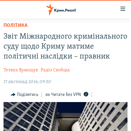
Доступність
посилання
Перейти
ПОЛІТИКА
до
НОВИНИ
Звіт Міжнародного кримінального
основного
ВОДА.КРИМ
матеріалу
суду щодо Криму матиме
ВІДЕО ТА ФОТО
Перейти
політичні наслідки – правник
до
ПОЛІТИКА
основної
Тетяна Ярмощук
Радіо Свобода
БЛОГИ
навігації
Перейти
17 листопад 2016, 09:30
ПОГЛЯД
до
ІНТЕРВ'Ю
Поділитись
Читати без VPN
пошуку
ВСЕ ЗА ДЕНЬ
СПЕЦПРОЕКТИ
ЯК ОБІЙТИ БЛОКУВАННЯ
ДЕПОРТАЦІЯ