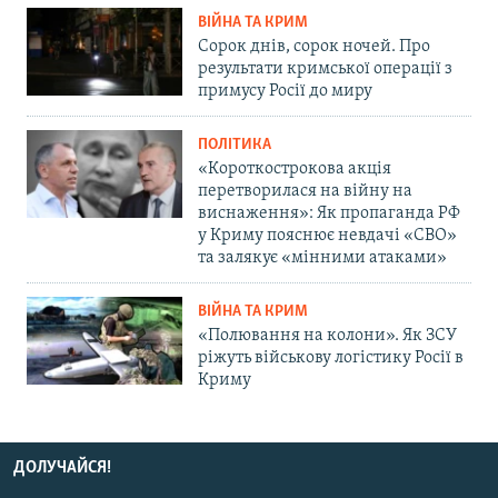
ВІЙНА ТА КРИМ
Сорок днів, сорок ночей. Про
результати кримської операції з
примусу Росії до миру
ПОЛІТИКА
«Короткострокова акція
перетворилася на війну на
виснаження»: Як пропаганда РФ
у Криму пояснює невдачі «СВО»
та залякує «мінними атаками»
ВІЙНА ТА КРИМ
«Полювання на колони». Як ЗСУ
ріжуть військову логістику Росії в
Криму
ДОЛУЧАЙСЯ!