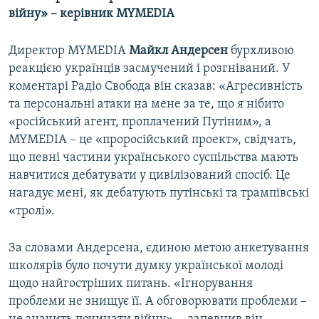
війну»
–
керівник MYMEDIA
Директор MYMEDIA
Майкл Андерсен
бурхливою
реакцією українців засмучений і розгніваний. У
коментарі Радіо Свобода він сказав: «Агресивність
та персональні атаки на мене за те, що я нібито
«російський агент, проплачений Путіним», а
MYMEDIA – це «проросійський проект», свідчать,
що певні частини українського суспільства мають
навчитися дебатувати у цивілізований спосіб. Це
нагадує мені, як дебатують путінські та трампівські
«тролі».
За словами Андерсена, єдиною метою анкетування
школярів було почути думку української молоді
щодо найгостріших питань. «Ігнорування
проблеми не знищує її. А обговорювати проблеми –