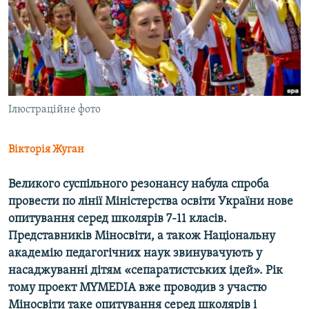
ВІДЕОУРОКИ «ELIFBE»
Русский
СВІДЧЕННЯ ОКУПАЦІЇ
Qırımtatar
УКРАЇНСЬКА ПРОБЛЕМА КРИМУ
ДОЛУЧАЙСЯ!
ІНФОГРАФІКА
Ілюстраційне фото
Вікторія Жуган
Усі сайти RFE/RL
Великого суспільного резонансу набула спроба
провести по лінії Міністерства освіти України нове
опитування серед школярів 7-11 класів.
Представників Міносвіти, а також Національну
академію педагогічних наук звинувачують у
насаджуванні дітям «сепаратистських ідей». Рік
тому проект MYMEDIA вже проводив з участю
Міносвіти таке опитування серед школярів і