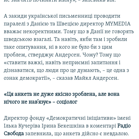
не значить починати війну», – запевнив він.
А закиди української письменниці проводити
паралелі з Данією та Швецією директор MYMEDIA
вважає некоректними. Тому що в Данії не говорять
шведською взагалі. Та навіть, якби там і зробили
таке опитування, ні в кого не було би з цим
проблем, стверджує Андерсен. Чому? Тому що
«ставити важкі, навіть неприємні запитання і
дізнаватися, що люди про це думають, – це одна з
ознак демократії», – сказав Майкл Андерсен.
«Ця анкета не дуже якісно зроблена, але вона
нічого не нав’язує»
– соціолог
Директор фонду «Демократичні ініціативи» імені
Ілька Кучеріва Ірина Бекешкіна в коментарі
Радіо
Свобода
запевнила, що анкета дійсно є невдалою.