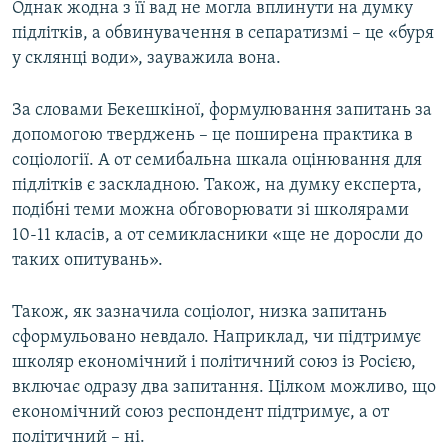
Однак жодна з її вад не могла вплинути на думку
підлітків, а обвинувачення в сепаратизмі – це «буря
у склянці води», зауважила вона.
За словами Бекешкіної, формулювання запитань за
допомогою тверджень – це поширена практика в
соціології. А от семибальна шкала оцінювання для
підлітків є заскладною. Також, на думку експерта,
подібні теми можна обговорювати зі школярами
10-11 класів, а от семикласники «ще не доросли до
таких опитувань».
Також, як зазначила соціолог, низка запитань
сформульовано невдало. Наприклад, чи підтримує
школяр економічний і політичний союз із Росією,
включає одразу два запитання. Цілком можливо, що
економічний союз респондент підтримує, а от
політичний – ні.