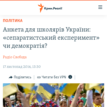
Доступність
посилання
Перейти
ПОЛІТИКА
до
НОВИНИ
Анкета для школярів України:
основного
ВОДА.КРИМ
матеріалу
«сепаратистський експеримент»
ВІДЕО ТА ФОТО
Перейти
чи демократія?
до
ПОЛІТИКА
основної
Радіо Свобода
БЛОГИ
навігації
Перейти
17 листопад 2016, 13:30
ПОГЛЯД
до
ІНТЕРВ'Ю
Поділитись
Читати без VPN
пошуку
ВСЕ ЗА ДЕНЬ
СПЕЦПРОЕКТИ
ЯК ОБІЙТИ БЛОКУВАННЯ
ДЕПОРТАЦІЯ