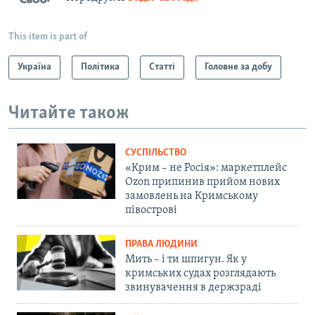
This item is part of
Україна
Політика
Статті
Головне за добу
Читайте також
СУСПІЛЬСТВО
«Крим – не Росія»: маркетплейс
Ozon припинив прийом нових
замовлень на Кримському
півострові
ПРАВА ЛЮДИНИ
Мить – і ти шпигун. Як у
кримських судах розглядають
звинувачення в держзраді