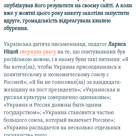
опублікував його результати на своєму сайті. А коли
вже у жовтні цього року анкету захотіли запустити
вдруге, громадськість відреагувала хвилею
обурення
.
Українська дитяча письменниця, педагог
Лариса
Ніцой
звернула увагу
на те, що опитувальник був
російською мовою, і в ньому були такі питання: «Я
бы хотел(ла), чтобы Украина присоединилась к
политическому и экономическому союзу с
Россией»; «Я бы не голосовал(ла) за кандидата-
женщину на пост президента»; «Украинская и
русская культуры совершенно одинаковы»;
«Украина и Россия должны быть одним
государством»; «Украина становится частью
большого союза, который включает Россию»;
«Украина распадается на несколько отдельных
государств» тощо.