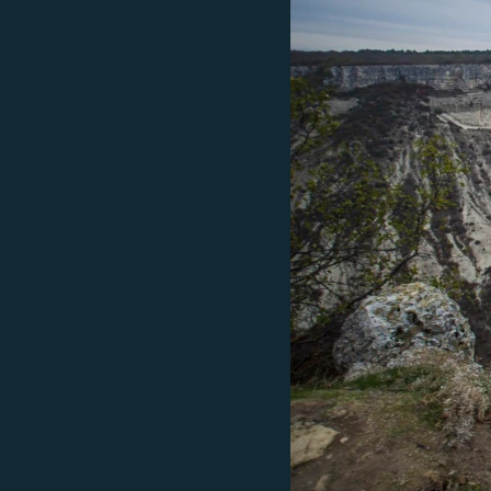
ВІДЕОУРОКИ «ELIFBE»
СВІДЧЕННЯ ОКУПАЦІЇ
УКРАЇНСЬКА ПРОБЛЕМА КРИМУ
ІНФОГРАФІКА