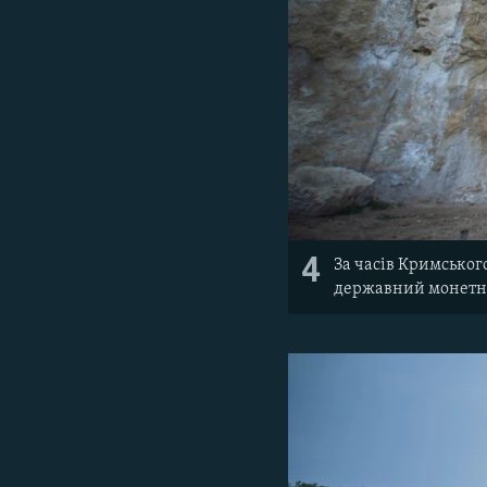
4
За часів Кримськог
державний монетн