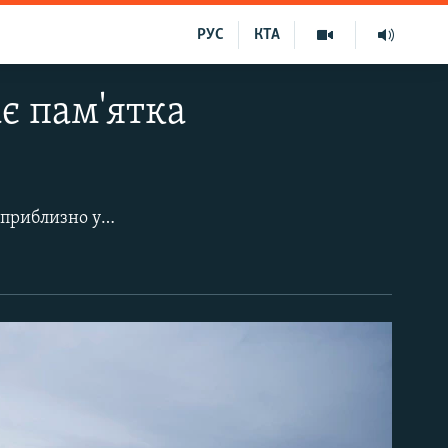
РУС
КТА
ає пам'ятка
Чуфут-Кале – найдавніше печерне місто на околиці Бахчисарая, яке виникло приблизно у V столітті. Багато століть його заселяли алани, кипчаки, караїми та кримчаки. До кінця XIX століття, коли в Російській імперії були скасовані обмеження на проживання корінних народів Криму, фортецю повністю покинули місцеві жителі, залишивши лише доглядачів. У наші дні Чуфут-Кале – це архітектурна спадщина національного значення. Після анексії Криму Росія внесла територію міста-фортеці до списку культурної спадщини федерального значення.