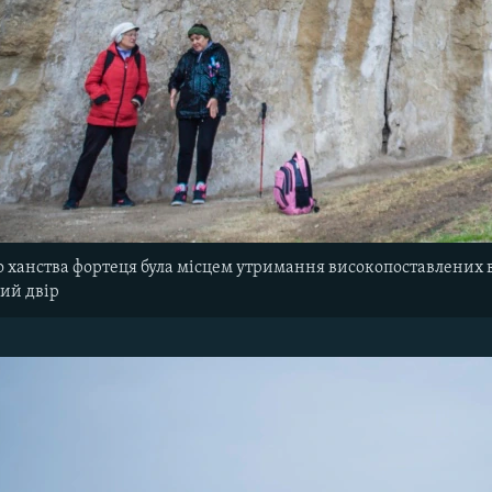
о ханства фортеця була місцем утримання високопоставлених 
ий двір