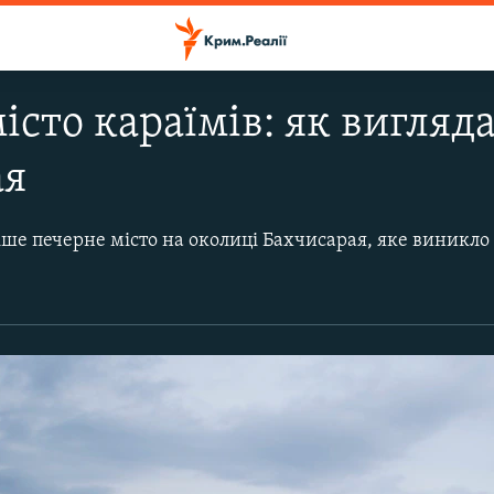
істо караїмів: як вигляд
ая