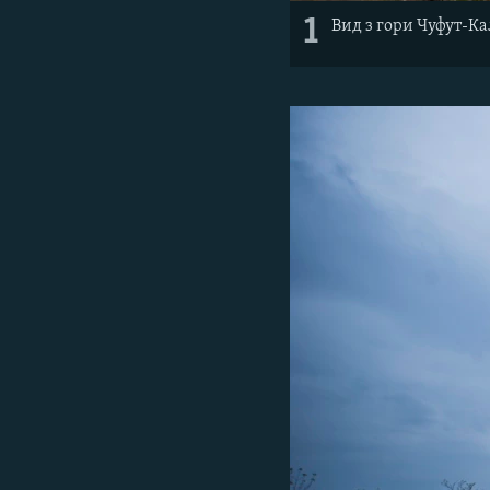
1
Вид з гори Чуфут-Ка