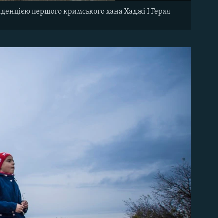
зиденцією першого кримського хана Хаджі І Герая