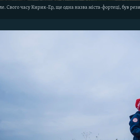
ле. Свого часу Кирик-Ер, ще одна назва міста-фортеці, був ре