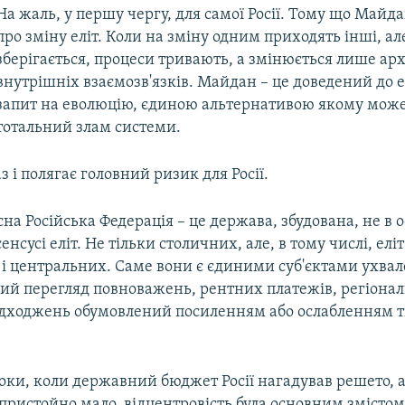
На жаль, у першу чергу, для самої Росії. Тому що Майдан
про зміну еліт. Коли на зміну одним приходять інші, а
зберігається, процеси тривають, а змінюється лише ар
внутрішніх взаємозв'язків. Майдан – це доведений до
запит на еволюцію, єдиною альтернативою якому може
тотальний злам системи.
з і полягає головний ризик для Росії.
на Російська Федерація – це держава, збудована, не в
енсусі еліт. Не тільки столичних, але, в тому числі, еліт
 і центральних. Саме вони є єдиними суб'єктами ухва
який перегляд повноважень, рентних платежів, регіона
адходжень обумовлений посиленням або ослабленням ті
роки, коли державний бюджет Росії нагадував решето, 
пристойно мало, відцентровість була основним змістом