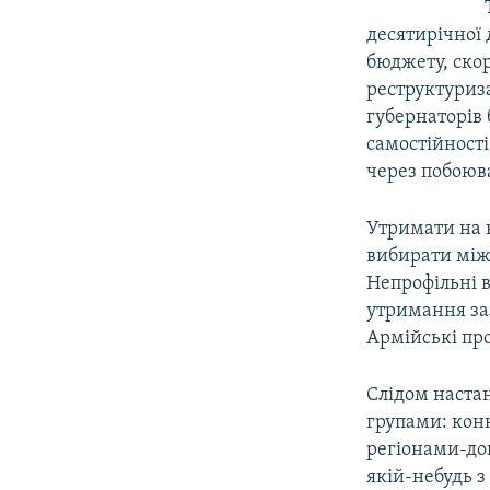
десятирічної 
бюджету, ско
реструктуриза
губернаторів 
самостійності
через побоюв
Утримати на к
вибирати між
Непрофільні 
утримання за
Армійські про
Слідом наста
групами: кон
регіонами-до
якій-небудь з