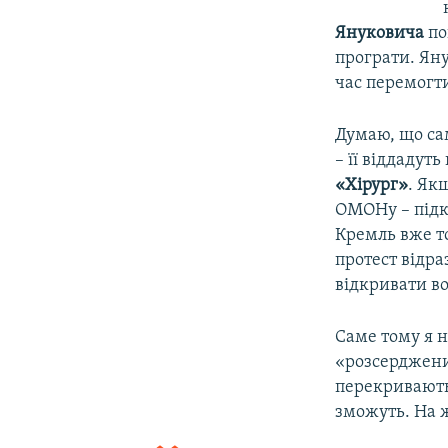
Януковича
по
програти. Яну
час перемогт
Думаю, що сам
– її віддадут
«Хірург»
. Як
ОМОНу – підкл
Кремль вже т
протест відра
відкривати во
Саме тому я н
«розсерджени
перекривають 
зможуть. На 