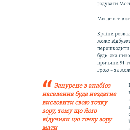
годувати Мос
Ми це все вж
Країни розвал
може відбува
перешкодити 
будь-яка низо
причини 91-г
грою – за меж
Занурене в анабіоз
населення буде нездатне
висловити свою точку
зору, тому що його
відучили цю точку зору
мати