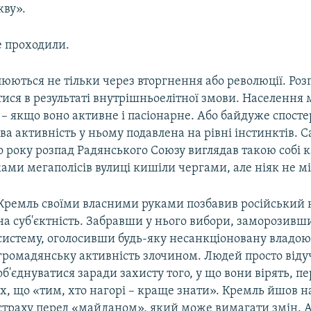
кву».
е проходили.
юються не тільки через вторгнення або революції. Роз
тися в результаті внутрішньоелітної змови. Населення
– якщо воно активне і пасіонарне. Або байдуже спосте
ва активність у ньому подавлена на рівні інстинктів. Са
о року розпад Радянського Союзу виглядав такою собі 
ами мегаполісів вулиці кишіли чергами, але ніяк не м
Кремль своїми власними руками позбавив російський 
на суб'єктність. Забравши у нього вибори, заморозивш
систему, оголосивши будь-яку несанкціоновану владою
громадянську активність злочином. Людей просто від
об'єднуватися заради захисту того, у що вони вірять, 
їх, що «тим, хто нагорі – краще знати». Кремль йшов на
страху перед «майданом», який може вимагати змін. А