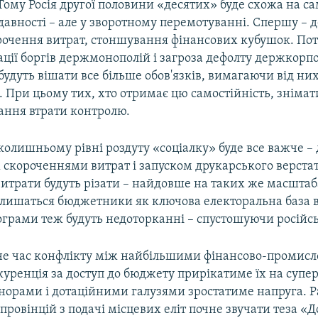
Тому Росія другої половини «десятих» буде схожа на са
давності – але у зворотному перемотуванні. Спершу – 
рочення витрат, стоншування фінансових кубушок. Пот
ції боргів держмонополій і загроза дефолту держкорп
будуть вішати все більше обов'язків, вимагаючи від ни
. При цьому тих, хто отримає цю самостійність, знімат
ання втрати контролю.
олишньому рівні роздуту «соціалку» буде все важче – 
 скороченнями витрат і запуском друкарського верстат
витрати будуть різати – найдовше на таких же масшта
лишаться бюджетники як ключова електоральна база 
грами теж будуть недоторканні – спустошуючи російсь
не час конфлікту між найбільшими фінансово-промис
куренція за доступ до бюджету прирікатиме їх на супе
норами і дотаційними галузями зростатиме напруга. Ра
 провінцій з подачі місцевих еліт почне звучати теза «