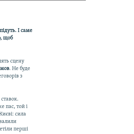
підуть. І саме
о, щоб
лять сцену
омов
. Не буде
говорів з
 ставок.
 пас, той і
Києві: сила
хвалили
етіли перші