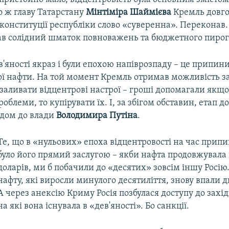
о ж главу Татарстану
Мінтіміра Шаймієва
Кремль довго
конституції республіки слово «суверенна». Переконав.
ав солідний шматок повноважень та бюджетного пирог
ев'яності якраз і були епохою напіврозпаду – це припин
ої нафти. На той момент Кремль отримав можливість 
заливати відцентрові настрої – гроші допомагали якщо
облеми, то купірувати їх. І, за збігом обставин, етап д
одом до влади
Володимира Путіна
.
Те, що в «нульових» епоха відцентровості на час припи
було його прямий заслугою – якби нафта продовжувала
доларів, ми б побачили до «десятих» зовсім іншу Росію.
нафту, які виросли минулого десятиліття, знову впали д
А через анексію Криму Росія позбулася доступу до захі
на які вона існувала в «дев'яності». Бо санкції.