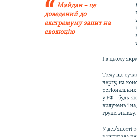
Майдан – це
доведений до
екстремуму запит на
еволюцію
І в цьому якра
Тому що сучас
чергу, на конс
регіональних
у РФ – будь-
вилучень і н
групи впливу.
У дев'яності 
коштувала не