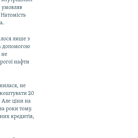
 умовляв
 Натомість
а.
илося лише з
за допомогою
 не
орогої нафти
нилася, не
 коштувати 20
 Але ціни на
ва роки тому.
дних кредитів,