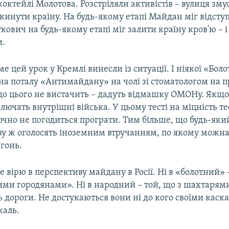
коктейлі Молотова. Розстріляли активістів – вулиця зму
кинути країну. На будь-якому етапі Майдан міг відступ
кович на будь-якому етапі міг залити країну кров'ю – і
и.
е цей урок у Кремлі винесли із ситуації. І ніякої «Боло
ь на поталу «Антимайдану» на чолі зі стоматологом на 
що цього не вистачить – дадуть відмашку ОМОНу. Якщо
ючать внутрішні війська. У цьому тесті на міцність т
очно не погодиться програти. Тим більше, що будь-як
зу ж оголосять іноземним втручанням, по якому можна 
гонь.
е вірю в перспективу майдану в Росії. Ні в «болотний» –
ми городянами». Ні в народний – той, що з шахтарями
дороги. Не достукаються вони ні до кого своїми каск
жаль.