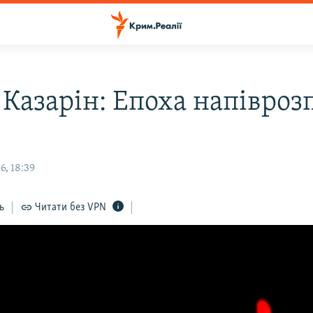
 Казарін: Епоха напівроз
6, 18:39
ь
Читати без VPN