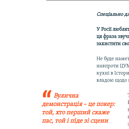
Спеціально дл
У Росії любля
ця фраза звуч
захистити сво
Не буде намет
навпроти ЦУМ
кухні в Істор
владою щодо 
Вулична
демонстрація – це покер:
той, хто перший скаже
пас, той і піде зі сцени