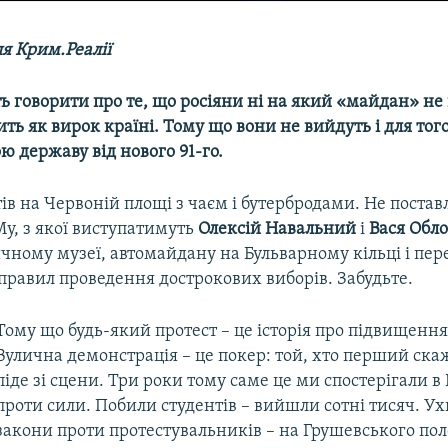
я Крим.Реалії
ть говорити про те, що росіяни ні на який «майдан» не 
ить як вирок країні. Тому що вони не вийдуть і для тог
ю державу від нового 91-го.
ів на Червоній площі з чаєм і бутербродами. Не постав
у, з якої виступатимуть
Олексій Навальний
і
Вася Обл
ичному музеї, автомайдану на Бульварному кільці і пере
правил проведення дострокових виборів. Забудьте.
Тому що будь-який протест – це історія про підвищення
Вулична демонстрація – це покер: той, хто перший скаже
піде зі сцени. Три роки тому саме це ми спостерігали в 
проти сили. Побили студентів – вийшли сотні тисяч. У
закони проти протестувальників – на Грушевського пол