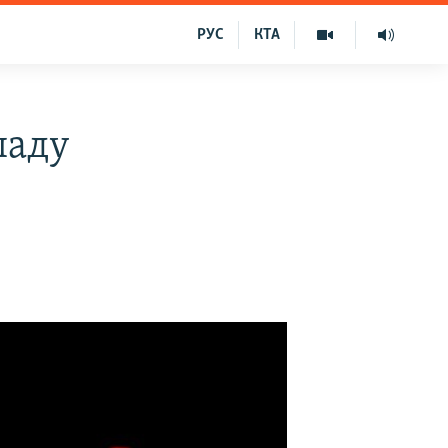
РУС
КТА
паду