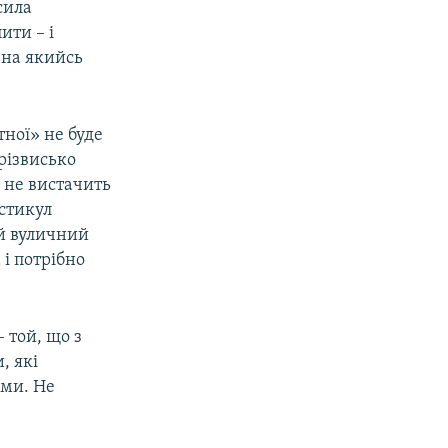
сила
ити – і
 на якийсь
тної» не буде
прізвисько
 не вистачить
естикул
ий вуличний
і потрібно
 той, що з
, які
ами. Не