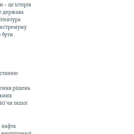
 – це історія
ле держава
хітектура
 екстремуму
 бути
 останню
лення рішень
льних
єї чи іншої
а нафта
 внутрішньої