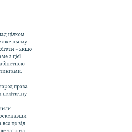
пад цілком
 може цьому
рігати – якщо
ме з цієї
кабінетною
ітингами.
народ права
и політичну
учили
переконавши
 все це від
ле загроза