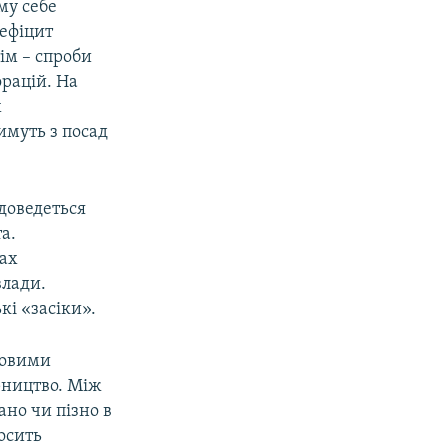
му себе
дефіцит
ім – спроби
орацій. На
х
имуть з посад
доведеться
а.
бах
влади.
кі «засіки».
ловими
рництво. Між
но чи пізно в
Досить