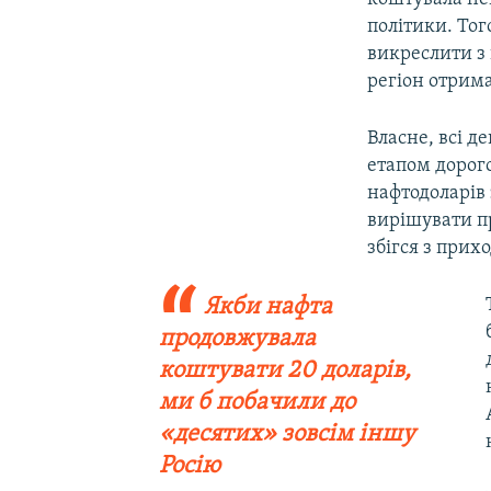
політики. Тог
викреслити з 
регіон отрим
Власне, всі д
етапом дорог
нафтодоларів 
вирішувати пр
збігся з прих
Якби нафта
продовжувала
коштувати 20 доларів,
ми б побачили до
«десятих» зовсім іншу
Росію