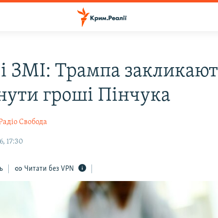
ві ЗМІ: Трампа закликают
нути гроші Пінчука
Радіо Свобода
, 17:30
ь
Читати без VPN