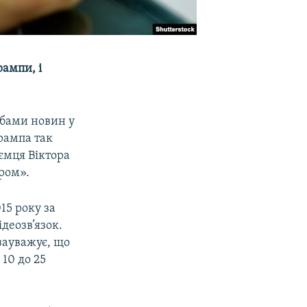
рампи, і
бами новин у
рампа так
иємця Віктора
ром».
15 року за
деозв’язок.
 зауважує, що
 10 до 25