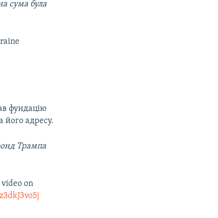
на сума була
raine
кав фундацію
а його адресу.
фонд Трампа
 video on
/z3dkJ3vo5j