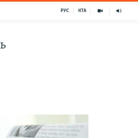
РУС
КТА
ь