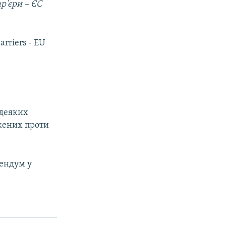
ар'єри – ЄС
arriers - EU
 деяких
жених проти
рендум у