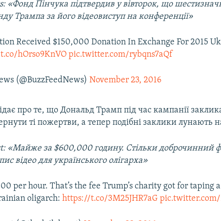
: «Фонд Пінчука підтвердив у вівторок, що шестизнач
нду Трампа за його відеовиступ на конференції»
ion Received $150,000 Donation In Exchange For 2015 Uk
//t.co/hOrso9KnVO
pic.twitter.com/rybqns7aQf
News (@BuzzFeedNews)
November 23, 2016
ідає про те, що Дональд Трамп під час кампанії закли
ернути ті пожертви, а тепер подібні заклики лунають н
ast: «Майже за $600,000 годину. Стільки доброчинний 
пис відео для українського олігарха»
0 per hour. That’s the fee Trump’s charity got for taping a
rainian oligarch:
https://t.co/3M25JHR7aG
pic.twitter.com