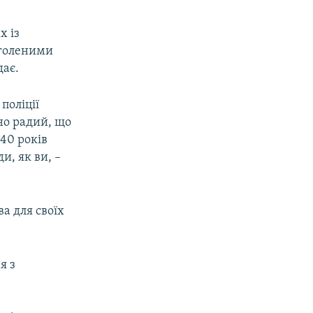
х із
оголеними
дає.
поліції
но радий, що
 40 років
и, як ви, –
а для своїх
я з
.