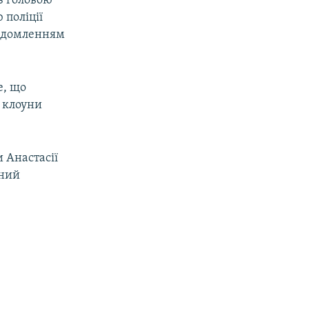
з головою
 поліції
відомленням
е, що
й клоуни
 Анастасії
аний