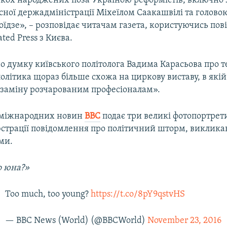
лькох народжених поза Україною реформістів, включно 
сної держадміністрації Міхеїлом Саакашвілі та головою
оїдзе», – розповідає читачам газета, користуючись по
ated Press з Києва.
но думку київського політолога Вадима Карасьова про т
олітика щораз більше схожа на циркову виставу, в які
 заміну розчарованим професіоналам».
 міжнародних новин
BBC
подає три великі фотопортрети
люстрації повідомлення про політичний шторм, виклик
ми.
о юна?»
Too much, too young?
https://t.co/8pY9qstvHS
— BBC News (World) (@BBCWorld)
November 23, 2016