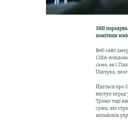
ЗМІ порахувал
помітили юні
Веб-сайт аме
США повідомл
само, як і Гі
Пінчука, яко
Йдеться про 1
виступ перед 
Трамп тоді вж
суми, які отр
мільйонів упр