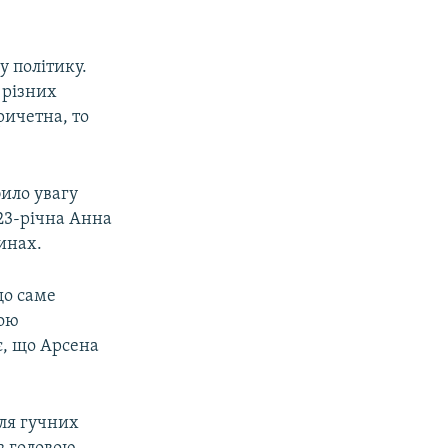
у політику.
 різних
ричетна, то
ило увагу
23-річна Анна
инах.
що саме
щою
є, що Арсена
ля гучних