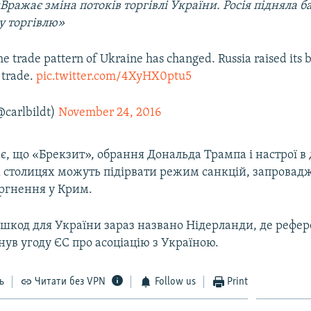
«Вражає зміна потоків торгівлі України. Росія підняла б
у торгівлю»
he trade pattern of Ukraine has changed. Russia raised its b
 trade.
pic.twitter.com/4XyHX0ptu5
@carlbildt)
November 24, 2016
є, що «Брекзит», обрання Дональда Трампа і настрої в
 столицях можуть підірвати режим санкцій, запровад
торгнення у Крим.
ешкод для України зараз названо Нідерланди, де рефе
нув угоду ЄС про асоціацію з Україною.
ь
Читати без VPN
Follow us
Print