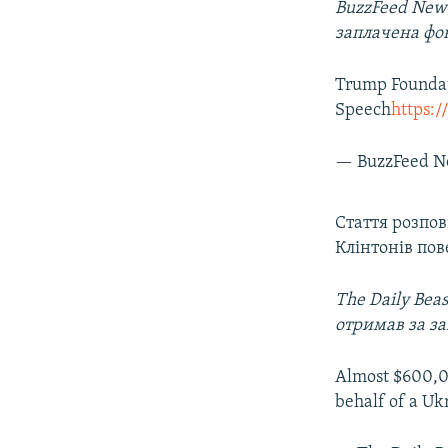
BuzzFeed News
заплачена фо
Trump Foundat
Speech
https:
— BuzzFeed 
Стаття розпов
Клінтонів пов
The Daily Be
отримав за за
Almost $600,00
behalf of a Uk