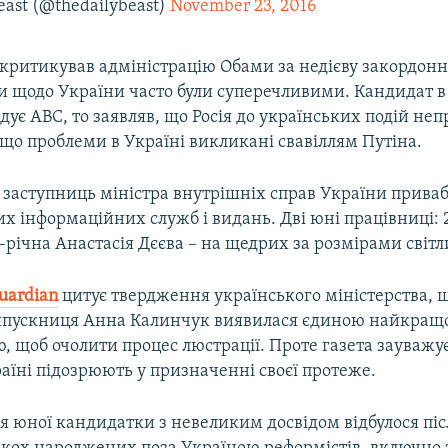
east (@thedailybeast)
November 23, 2016
критикував адміністрацію Обами за недієву закордонн
ви щодо України часто були суперечливими. Кандидат в
адує ABC, то заявляв, що Росія до українських подій неп
що проблеми в Україні викликані свавіллям Путіна.
заступниць міністра внутрішніх справ України приваб
х інформаційних служб і видань. Дві юні працівниці: 
-річна Анастасія Дєєва – на щедрих за розмірами світл
uardian
цитує твердження українського міністерства, 
ипускниця Анна Калинчук виявилася єдиною найкра
 щоб очолити процес люстрації. Проте газета зауважу
аїні підозрюють у призначенні своєї протеже.
 юної кандидатки з невеликим досвідом відбулося піс