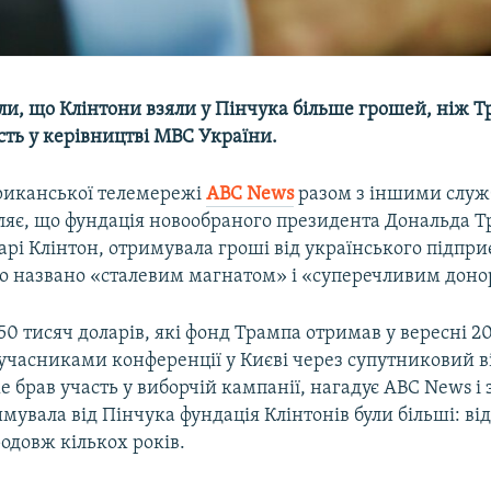
и, що Клінтони взяли у Пінчука більше грошей, ніж Т
сть у керівництві МВС України.
риканської телемережі
ABC News
разом з іншими служ
яє, що фундація новообраного президента Дональда Т
лларі Клінтон, отримувала гроші від українського підпр
го названо «сталевим магнатом» і «суперечливим доно
50 тисяч доларів, які фонд Трампа отримав у вересні 20
учасниками конференції у Києві через супутниковий ві
е брав участь у виборчій кампанії, нагадує ABC News і
имувала від Пінчука фундація Клінтонів були більші: від
одовж кількох років.