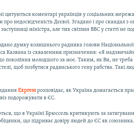
і цитуються коментарі українців у соціальних мережа
про недосвідченість Дєєвої. Згадано і про скандал з 
заступниці міністра, але тих світлин BBC у статті не по
одано думку колишнього радника голови Національної 
са Казвана із схваленням призначення: «Я надзвичай
о покоління молодшого за моє. Таким, як Ви, не треба
стелі, щоб позбутися радянського гену рабства. Такі люд
видання
Express
розповідає, як Україна домагається прав
віз подорожувати в ЄС.
ться, що в Україні Брюссель критикують за затягуванн
біцянки, що підриває довіру людей до ЄС як союзника