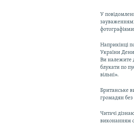
У повідомленн
зауваженнями 
фотографіями 
Наприкінці п
України Дени
Ви належите д
блукати по пу
вільні».
Британське 
громадян без 
Читачі дізнаю
виконанням о