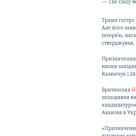
— The Daily B
Трамп гостро 
Але його зая
інтерв’ю, наг
стверджував, 
Призначення 
низки західни
Калинчук і 24
Британська
G
нещодавня в
кандидатурою,
Авакова в Укр
«Призначення