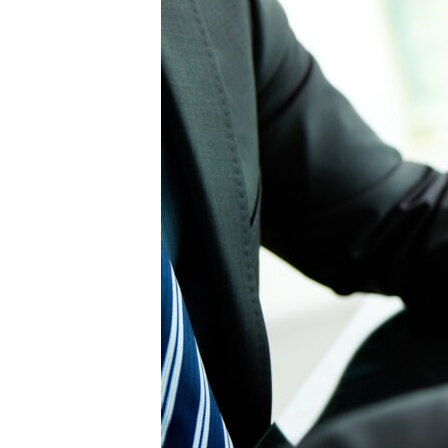
ВІДЕОУРОКИ «ELIFBE»
СВІДЧЕННЯ ОКУПАЦІЇ
УКРАЇНСЬКА ПРОБЛЕМА КРИМУ
ІНФОГРАФІКА