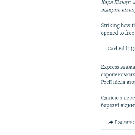
Карл Більдт: 
відкрив вільн
Striking how t
opened to free
— Carl Bildt (
Express вважа
європейських
Росії після в
Однією з пер
березні відки
Поділитис