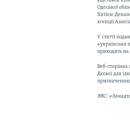
відставок кі
Одеської обла
Хатією Декан
агенції Associ
У статті пода
«українська п
приходять на
Веб-сторінка
Дєєвої для і
призначення
BBC: «Занадт