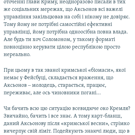
оточенні глави Криму, неодноразово писали в тих
же соціальних мережах, що Аксьонов всі важелі
управління закільцював на собі і нікому не довіряє.
Тому йому не потрібні самостійні ефективні
управлінці, йому потрібна одноосібна повна влада.
Але будь ти хоч Соломоном, у такому форматі
повноцінно керувати цілою республікою просто
нереально.
При цьому в так званої кримської «біомаси», якої
немає у Фейсбуці, складається враження, що
Аксьонов ‒ молодець, старається, працює,
переживає, але ось чиновники погані...
Чи бачить всю цю ситуацію всевидюче око Кремля?
Звичайно, бачить і все знає. А тому карт-бланш,
даний Аксьонову після «кримської весни», стрімко
вичерпує свій ліміт. Подейкують знаючі люди, що в