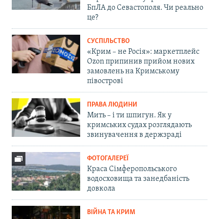
БпЛА до Севастополя. Чи реально
це?
СУСПІЛЬСТВО
«Крим – не Росія»: маркетплейс
Ozon припинив прийом нових
замовлень на Кримському
півострові
ПРАВА ЛЮДИНИ
Мить – і ти шпигун. Як у
кримських судах розглядають
звинувачення в держзраді
ФОТОГАЛЕРЕЇ
Краса Сімферопольського
водосховища та занедбаність
довкола
ВІЙНА ТА КРИМ