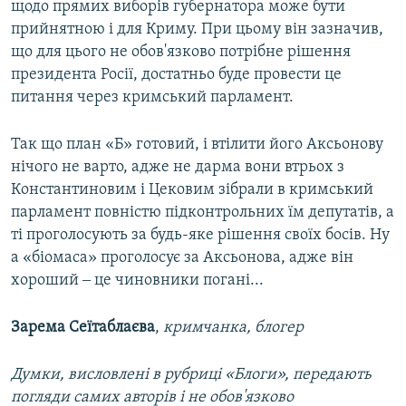
щодо прямих виборів губернатора може бути
прийнятною і для Криму. При цьому він зазначив,
що для цього не обов'язково потрібне рішення
президента Росії, достатньо буде провести це
питання через кримський парламент.
Так що план «Б» готовий, і втілити його Аксьонову
нічого не варто, адже не дарма вони втрьох з
Константиновим і Цековим зібрали в кримський
парламент повністю підконтрольних їм депутатів, а
ті проголосують за будь-яке рішення своїх босів. Ну
а «біомаса» проголосує за Аксьонова, адже він
хороший ‒ це чиновники погані...
Зарема Сеїтаблаєва
,
кримчанка, блогер
Думки, висловлені в рубриці «Блоги», передають
погляди самих авторів і не обов'язково