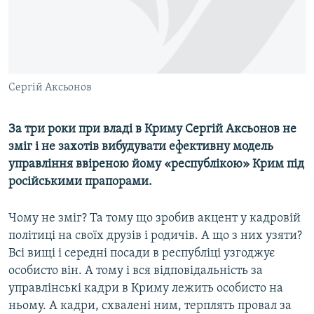
ВІДЕОУРОКИ «ELIFBE»
Русский
СВІДЧЕННЯ ОКУПАЦІЇ
Qırımtatar
УКРАЇНСЬКА ПРОБЛЕМА КРИМУ
ДОЛУЧАЙСЯ!
Сергій Аксьонов
ІНФОГРАФІКА
За три роки при владі в Криму Сергій Аксьонов не
зміг і не захотів вибудувати ефективну модель
Усі сайти RFE/RL
управління ввіреною йому «республікою» Крим під
російськими прапорами.
Чому не зміг? Та тому що зробив акцент у кадровій
політиці на своїх друзів і родичів. А що з них узяти?
Всі вищі і середні посади в республіці узгоджує
особисто він. А тому і вся відповідальність за
управлінські кадри в Криму лежить особисто на
ньому. А кадри, схвалені ним, терплять провал за