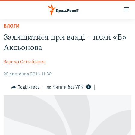
Доступність
посилання
Перейти
БЛОГИ
до
НОВИНИ
Залишитися при владі ‒ план «Б»
основного
ВОДА.КРИМ
матеріалу
Аксьонова
ВІДЕО ТА ФОТО
Перейти
до
Зарема Сеїтаблаєва
ПОЛІТИКА
основної
25 листопад 2016, 11:30
БЛОГИ
навігації
Перейти
ПОГЛЯД
Поділитись
Читати без VPN
до
ІНТЕРВ'Ю
пошуку
ВСЕ ЗА ДЕНЬ
СПЕЦПРОЕКТИ
ЯК ОБІЙТИ БЛОКУВАННЯ
ДЕПОРТАЦІЯ