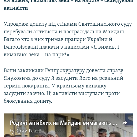
«Я вижив, і вимагаю: зека – на нари!» – скандували
активісти
Упродовж допиту під стінами Святошинського суду
перебували активісти й постраждалі на Майдані.
Багато хто з них тримав прапори України й
імпровізовані плакати з написами «Я вижив, і
вимагаю: зека – на нари!».
Вони закликали Генпрокуратуру довести справу
Януковича до суду й засудити його на реальний
термін покарання. У крайньому випадку –
засудити заочно. Ці активісти виступали проти
блокування допиту.
Родичі загиблих на Майдані вимагають ув'язнення Януковича (відео)
by
Крим.Реалії