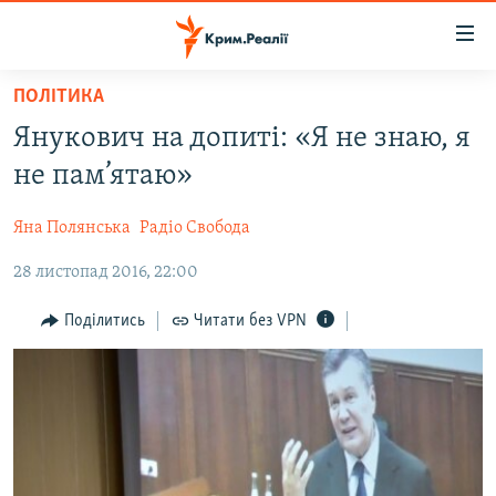
Доступність
посилання
Перейти
ПОЛІТИКА
до
НОВИНИ
Янукович на допиті: «Я не знаю, я
основного
ВОДА.КРИМ
матеріалу
не пам’ятаю»
ВІДЕО ТА ФОТО
Перейти
до
Яна Полянська
Радіо Свобода
ПОЛІТИКА
основної
28 листопад 2016, 22:00
БЛОГИ
навігації
Перейти
ПОГЛЯД
Поділитись
Читати без VPN
до
ІНТЕРВ'Ю
пошуку
ВСЕ ЗА ДЕНЬ
СПЕЦПРОЕКТИ
ЯК ОБІЙТИ БЛОКУВАННЯ
ДЕПОРТАЦІЯ