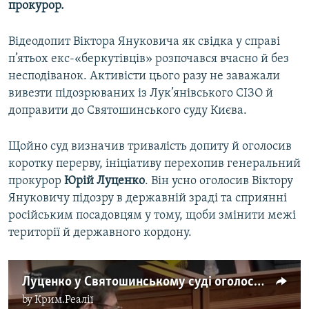
прокурор.
Відеодопит Віктора Януковича як свідка у справі
п’ятьох екс-«беркутівців» розпочався вчасно й без
несподіванок. Активісти цього разу не заважали
вивезти підозрюваних із Лук’янівського СІЗО й
доправити до Святошинського суду Києва.
Щойно суд визначив тривалість допиту й оголосив
коротку перерву, ініціативу перехопив генеральний
прокурор
Юрій Луценко
. Він усно оголосив Віктору
Януковичу підозру в державній зраді та сприянні
російським посадовцям у тому, щоби змінити межі
території й державного кордону.
Луценко у Святошинському суді оголосив Януковичу підозру у держзраді (відео)
by
Крим.Реалії