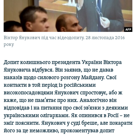
ВІДЕОУРОКИ «ELIFBE»
Русский
СВІДЧЕННЯ ОКУПАЦІЇ
Qırımtatar
УКРАЇНСЬКА ПРОБЛЕМА КРИМУ
ДОЛУЧАЙСЯ!
Віктор Янукович під час відеодопиту. 28 листопада 2016
ІНФОГРАФІКА
року
Допит колишнього президента України Віктора
Усі сайти RFE/RL
Януковича відбувся. Він заявив, що не давав
наказів щодо силового розгону Майдану. Свої
контакти в той період із російськими
високопосадовцями Янукович спростовує, або ж
каже, що не пам’ятає про них. Аналогічно він
відповідав і на питання про свої зв’язки з деякими
українськими олігархами. Як опинився в Росії – не
зміг пояснити. Янукович у суді бреше, але покарати
його за це неможливо, прокоментував допит