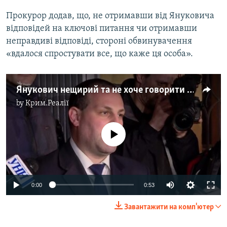
Прокурор додав, що, не отримавши від Януковича
відповідей на ключові питання чи отримавши
неправдиві відповіді, стороні обвинувачення
«вдалося спростувати все, що каже ця особа».
Янукович нещирий та не хоче говорити – прокурор (відео)
by
Крим.Реалії
No media source currently available
0:00
0:53
Завантажити на комп'ютер