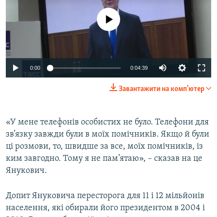
No media source currently available
0:00
0:04:39
Завантажити на комп'ютер
«У мене телефонів особистих не було. Телефони для
зв’язку завжди були в моїх помічників. Якщо й були
ці розмови, то, швидше за все, моїх помічників, із
ким завгодно. Тому я не пам’ятаю», – сказав на це
Янукович.
Допит Януковича пересторога для 11 і 12 мільйонів
населення, які обирали його президентом в 2004 і