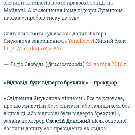
злочини активістів проти правоохоронців на
Майдані. А оголошення йому підозри Луценком
назвав «спробою тиску на суд».
Святошинський суд вважає допит Віктора
Януковича завершеним.
#Yanukovych
Живий блог:
https://t.co/kxJhWJzOVn
— Радіо Свобода (@radiosvoboda)
28 ноября 2016 г.
«Відповіді були відверто брехливі» – прокурор
«Свідчення Януковича нікчемні. Все те ключове,
про що ми хотіли його спитати, або залишилося без
відповіді, або відповіді були відверто брехливі», –
заявив прокурор
Олексій Донський
після основної
частини допиту екс-президента як свідка.