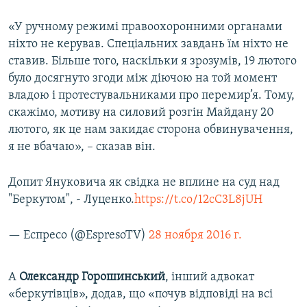
«У ручному режимі правоохоронними органами
ніхто не керував. Спеціальних завдань їм ніхто не
ставив. Більше того, наскільки я зрозумів, 19 лютого
було досягнуто згоди між діючою на той момент
владою і протестувальниками про перемир’я. Тому,
скажімо, мотиву на силовий розгін Майдану 20
лютого, як це нам закидає сторона обвинувачення,
я не вбачаю», – сказав він.
Допит Януковича як свідка не вплине на суд над
"Беркутом", - Луценко.
https://t.co/12cC3L8jUH
— Еспресо (@EspresoTV)
28 ноября 2016 г.
А
Олександр Горошинський
, інший адвокат
«беркутівців», додав, що «почув відповіді на всі