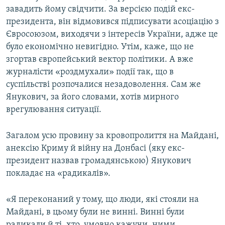
завадить йому свідчити. За версією подій екс-
президента, він відмовився підписувати асоціацію з
Євросоюзом, виходячи з інтересів України, адже це
було економічно невигідно. Утім, каже, що не
згортав європейський вектор політики. А вже
журналісти «роздмухали» події так, що в
суспільстві розпочалися незадоволення. Сам же
Янукович, за його словами, хотів мирного
врегулювання ситуації.
Загалом усю провину за кровопролиття на Майдані,
анексію Криму й війну на Донбасі (яку екс-
президент назвав громадянською) Янукович
покладає на «радикалів».
«Я переконаний у тому, що люди, які стояли на
Майдані, в цьому були не винні. Винні були
радикали й ті, хто, умовно кажучи, ними