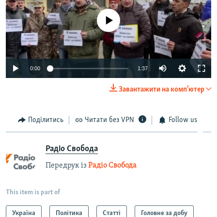
No media source currently available
0:00
1:37
Завантажити на комп'ютер
Поділитись
Читати без VPN
Follow us
Радіо Свобода
Передрук із
Радіо Свобода
This item is part of
Україна
Політика
Статті
Головне за добу