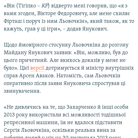
«Він (Тігіпко –
КР
) відверто мені говорив, що «я з
вами згоден, Вікторе Федоровичу, але мене схиляє
Фірташ і поруч із ним Льовочкін», який також, як то
кажуть, грав у ці ігри», – додав Янукович.
Щодо ймовірного стосунку Льовочкіна до розгону
Майдану Янукович заявив: «Він, можливо, був до
цього причетний. Але якихось доказів у мене не
було». Цієї
версії
дотримується й міністр внутрішніх
справ Арсен Аваков. Натомість, сам Льовочкін
оперативно після заяви Януковича спростував ці
звинувачення.
«Не дивлячись на те, що Захарченко й інші особи
2013 року використали всі можливості тодішньої
репресивної машини, їм не вдалося підставити
Сергія Льовочкіна, оскільки реальна вина за