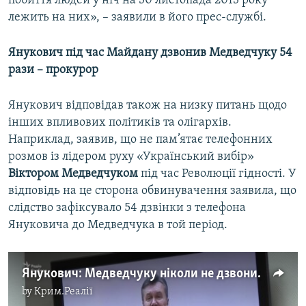
побиття людей у ніч на 30 листопада 2013 року
лежить на них», – заявили в його прес-службі.
Янукович під час Майдану дзвонив Медведчуку 54
рази – прокурор
Янукович відповідав також на низку питань щодо
інших впливових політиків та олігархів.
Наприклад, заявив, що не пам’ятає телефонних
розмов із лідером руху «Український вибір»
Віктором Медведчуком
під час Революції гідності. У
відповідь на це сторона обвинувачення заявила, що
слідство зафіксувало 54 дзвінки з телефона
Януковича до Медведчука в той період.
Янукович: Медведчуку ніколи не дзвонив, про перемовини з Путіним – не пам'ятаю (відео)
by
Крим.Реалії