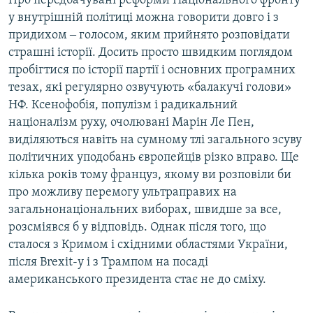
Про передбачувані реформи Національного фронту
у внутрішній політиці можна говорити довго і з
придихом ‒ голосом, яким прийнято розповідати
страшні історії. Досить просто швидким поглядом
пробігтися по історії партії і основних програмних
тезах, які регулярно озвучують «балакучі голови»
НФ. Ксенофобія, популізм і радикальний
націоналізм руху, очолювані Марін Ле Пен,
виділяються навіть на сумному тлі загального зсуву
політичних уподобань європейців різко вправо. Ще
кілька років тому француз, якому ви розповіли би
про можливу перемогу ультраправих на
загальнонаціональних виборах, швидше за все,
розсміявся б у відповідь. Однак після того, що
сталося з Кримом і східними областями України,
після Brexit-у і з Трампом на посаді
американського президента стає не до сміху.