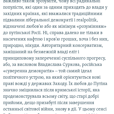
Важливо також зрозуміти, чому всі радикальні
популісти, які один за одним приходять до влади у
західних країнах, які вважалися традиційними
підвалини ліберальної демократії і realpolitik,
відзначені любов'ю або як мінімум «розумінням»
до путінської Росії. Ні, справа далеко не тільки в
насичених нафтою і кров'ю грошах, хоча і без них,
природно, нікуди. Авторитарний консерватизм,
замішаний на безмежній владі еліт і
принциповому запереченні суспільного прогресу,
або, за висловом Владислава Суркова, російська
«суверенна демократія» ‒ той самий ідеал
політичного устрою, на який орієнтуються нові
праві вожді у державах Заходу. Їх любов до Путіна
значно зміцнилася після кримської історії, яка
продемонструвала всьому світу, що старі добрі
прийоми, дещо призабуті після завершення
останньої світової війни, знову в дії. У цьому сенсі