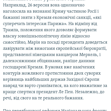
Наприклад, 26 вересня вона однозначно
наголосила на визнанні Криму частиною Росії і
бажанні зняти з Кремля економічні санкції, «які
суперечать інтересам Парижа». На відміну від
Трампа, положення якого дозволяє формувати
власну зовнішньополітичну лінію відносно
самостійно, Марін на посаді президента доведеться
лавірувати між вимогами європейської бюрократії,
представленої німецьким канцлером Меркель, і
далекосяжними обіцянками, раніше даними
господареві Кремля. В умовах вже намічених
контурів можливого протистояння двох суворих
керівниць найбільших держав Західної Європи
навряд чи варто сумніватися, на кого вважатиме за
краще спертися президент Ле Пен. Незалежно, до
речі, від свого на те реального бажання.