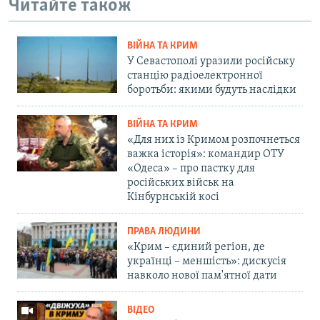
Читайте також
ВІЙНА ТА КРИМ
У Севастополі уразили російську
станцію радіоелектронної
боротьби: якими будуть наслідки
ВІЙНА ТА КРИМ
«Для них із Кримом розпочнеться
важка історія»: командир ОТУ
«Одеса» – про пастку для
російських військ на
Кінбурнській косі
ПРАВА ЛЮДИНИ
«Крим – єдиний регіон, де
українці – меншість»: дискусія
навколо нової пам'ятної дати
ВІДЕО