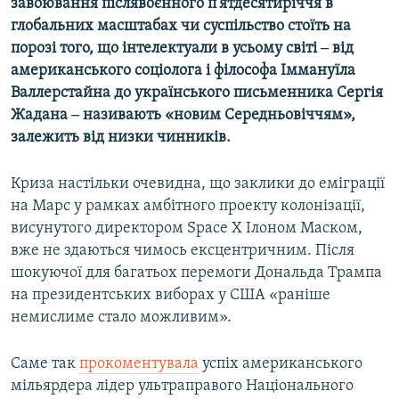
завоювання післявоєнного п'ятдесятиріччя в
глобальних масштабах чи суспільство стоїть на
порозі того, що інтелектуали в усьому світі ‒ від
американського соціолога і філософа Іммануїла
Валлерстайна до українського письменника Сергія
Жадана ‒ називають «новим Середньовіччям»,
залежить від низки чинників.
Криза настільки очевидна, що заклики до еміграції
на Марс у рамках амбітного проекту колонізації,
висунутого директором Space X Ілоном Маском,
вже не здаються чимось ексцентричним. Після
шокуючої для багатьох перемоги Дональда Трампа
на президентських виборах у США «раніше
немислиме стало можливим».
Саме так
прокоментувала
успіх американського
мільярдера лідер ультраправого Національного