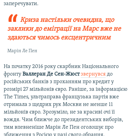
заперечувати.
Криза настільки очевидна, що
заклики до еміграції на Марс вже не
здаються чимось ексцентричним
Марін Ле Пен
На початку 2016 року скарбник Національного
фронту
Валлеран Де Сен-Жюст
звернувся
до
російських банків з проханням про кредит у
розмірі 27 мільйонів євро. Раніше, за інформацією
The Times, ультраправа французька партія вже
отримала з щедрих рук Москви не менше 11
мільйонів євро. Зрозуміло, не за красиві очі її
вождя. Чим ближче до президентських виборів,
тим впевненіше Марін Ле Пен оголошує про
зближення з Росією у разі свого обрання.