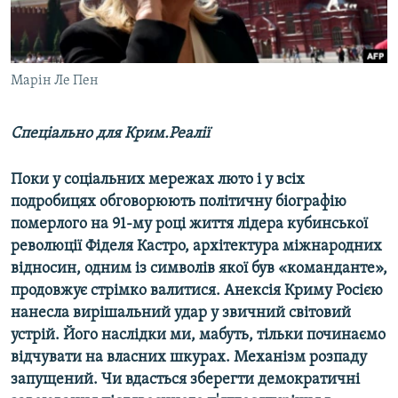
ВІДЕОУРОКИ «ELIFBE»
Русский
СВІДЧЕННЯ ОКУПАЦІЇ
Qırımtatar
УКРАЇНСЬКА ПРОБЛЕМА КРИМУ
Марін Ле Пен
ДОЛУЧАЙСЯ!
ІНФОГРАФІКА
Спеціально для Крим.Реалії
Поки у соціальних мережах люто і у всіх
Усі сайти RFE/RL
подробицях обговорюють політичну біографію
померлого на 91-му році життя лідера кубинської
революції Фіделя Кастро, архітектура міжнародних
відносин, одним із символів якої був «команданте»,
продовжує стрімко валитися. Анексія Криму Росією
нанесла вирішальний удар у звичний світовий
устрій. Його наслідки ми, мабуть, тільки починаємо
відчувати на власних шкурах. Механізм розпаду
запущений. Чи вдасться зберегти демократичні