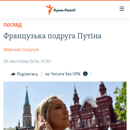
Доступність
посилання
Перейти
ПОГЛЯД
до
НОВИНИ
Французька подруга Путіна
основного
ВОДА.КРИМ
матеріалу
Максим Осадчук
ВІДЕО ТА ФОТО
Перейти
до
30 листопад 2016, 19:30
ПОЛІТИКА
основної
БЛОГИ
навігації
Поділитись
Читати без VPN
Перейти
ПОГЛЯД
до
ІНТЕРВ'Ю
пошуку
ВСЕ ЗА ДЕНЬ
СПЕЦПРОЕКТИ
ЯК ОБІЙТИ БЛОКУВАННЯ
ДЕПОРТАЦІЯ