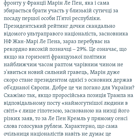
фронту у Франції Марін Ле Пен, яка і сама
збирається брати участь у близькій сутичці за
посаду першої особи П'ятої республіки.
Президентський рейтинг дочки скандально
відомого ультраправого націоналіста, засновника
НФ Жан-Марі Ле Пена, зараз перебуває на
рекордно високій позначці ‒ 29%. Це означає, що
якщо на горизонті французької політики
найближчим часом раптом чарівним чином не
з'явиться новий сильний гравець, Марін дуже
скоро стане президентом однієї з основних держав
об'єднаної Європи. Добре це чи погано для України?
Скажімо так, якщо проросійська позиція Трампа на
відповідальному посту «наймогутнішої людини в
світі» є лише гіпотезою, заснованою на низці його
різких заяв, то за Ле Пен Кремль у прямому сенсі
слова голосував рублем. Характерно, що сама
очільниця націоналістів навіть не думає це