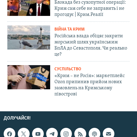
Блокада без сухопутної операції:
Крим сам себе не заправить і не
прогодує | Крим.Реалії
ВІЙНА ТА КРИМ
Російська влада обіцяє закрити
морський шлях українським
БпЛА до Севастополя. Чи реально
це?
СУСПІЛЬСТВО
«Крим – не Росія»: маркетплейс
Ozon припинив прийом нових
замовлень на Кримському
півострові
ДОЛУЧАЙСЯ!