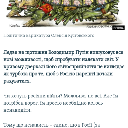
ВІДЕОУРОКИ «ELIFBE»
Русский
СВІДЧЕННЯ ОКУПАЦІЇ
Qırımtatar
УКРАЇНСЬКА ПРОБЛЕМА КРИМУ
ДОЛУЧАЙСЯ!
Політична карикатура Олексія Кустовського
ІНФОГРАФІКА
Ледве не щотижня Володимир Путін вишуковує все
нові можливості, щоб спробувати налякати світ. У
Усі сайти RFE/RL
кривому дзеркалі його світосприйняття це виглядає
як турбота про те, щоб з Росією нарешті почали
рахуватися.
Чи хочуть росіяни війни? Можливо, не всі. Але їм
потрібен ворог, їм просто необхідно когось
ненавидіти.
Тому що ненависть – єдине, що в Росії (за