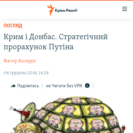
Доступність
посилання
Перейти
ПОГЛЯД
до
НОВИНИ
Крим і Донбас. Стратегічний
основного
ВОДА.КРИМ
матеріалу
прорахунок Путіна
ВІДЕО ТА ФОТО
Перейти
до
Віктор Каспрук
ПОЛІТИКА
основної
04 грудень 2016, 14:24
БЛОГИ
навігації
Перейти
ПОГЛЯД
Поділитись
Читати без VPN
до
ІНТЕРВ'Ю
пошуку
ВСЕ ЗА ДЕНЬ
СПЕЦПРОЕКТИ
ЯК ОБІЙТИ БЛОКУВАННЯ
ДЕПОРТАЦІЯ