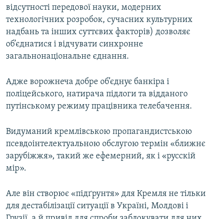
відсутності передової науки, модерних
технологічних розробок, сучасних культурних
надбань та інших суттєвих факторів) дозволяє
об’єднатися і відчувати синхронне
загальнонаціональне єднання.
Адже ворожнеча добре об’єднує банкіра і
поліцейського, натирача підлоги та відданого
путінському режиму працівника телебачення.
Видуманий кремлівською пропагандистською
псевдоінтелектуальною обслугою термін «ближнє
зарубіжжя», такий же ефемерний, як і «русскій
мір».
Але він створює «підґрунтя» для Кремля не тільки
для дестабілізації ситуації в Україні, Молдові і
Грузії, а й привід для спроби заблокувати для них