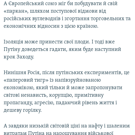
А Європейський союз міг би побудувати й свій
«паркан», шляхом поступової відмови від
російських вуглеводнів і згортання торговельних та
економічних відносин з цією країною.
Ізоляція може принести свої плоди. І тоді вже
Путіну доведеться гадати, яким буде наступний
крок Заходу.
Нинішня Росія, після путінських експериментів, це
«паперовий тигр» із напівзруйнованою
економікою, який тільки й може запропонувати
світові ненависть, корупцію, примітивну
пропаганду, агресію, падаючий рівень життя і
дешеву горілку.
А завдяки низькій світовій ціні на нафту і шаленим
витратам Путіна на нарощування військової