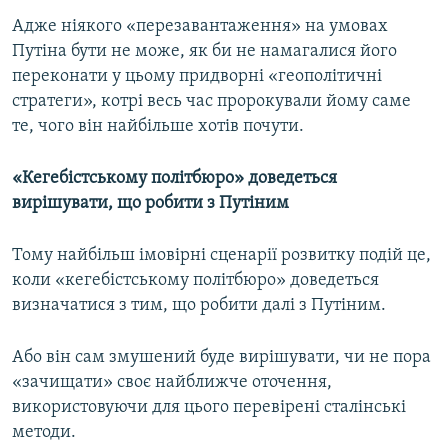
Адже ніякого «перезавантаження» на умовах
Путіна бути не може, як би не намагалися його
переконати у цьому придворні «геополітичні
стратеги», котрі весь час пророкували йому саме
те, чого він найбільше хотів почути.
«Кегебістському політбюро» доведеться
вирішувати, що робити з Путіним
Тому найбільш імовірні сценарії розвитку подій це,
коли «кегебістському політбюро» доведеться
визначатися з тим, що робити далі з Путіним.
Або він сам змушений буде вирішувати, чи не пора
«зачищати» своє найближче оточення,
використовуючи для цього перевірені сталінські
методи.