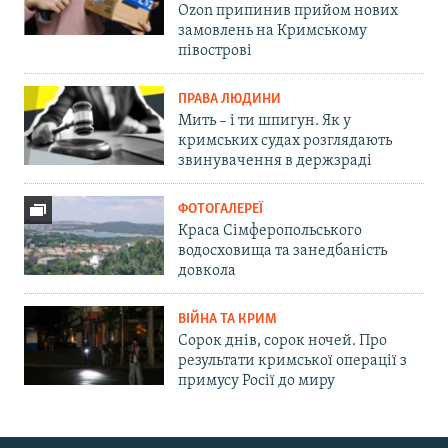
Ozon припинив прийом нових
замовлень на Кримському
півострові
ПРАВА ЛЮДИНИ
Мить – і ти шпигун. Як у
кримських судах розглядають
звинувачення в держзраді
ФОТОГАЛЕРЕЇ
Краса Сімферопольського
водосховища та занедбаність
довкола
ВІЙНА ТА КРИМ
Сорок днів, сорок ночей. Про
результати кримської операції з
примусу Росії до миру