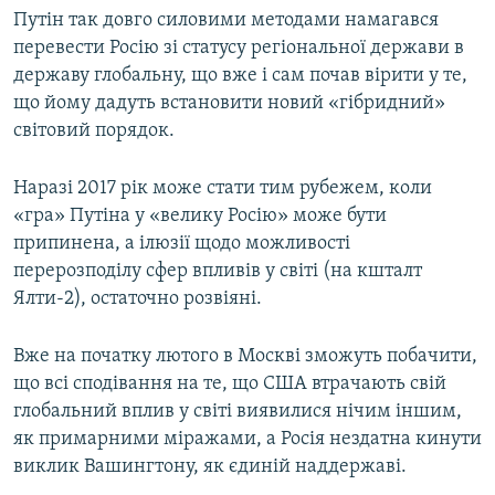
Путін так довго силовими методами намагався
перевести Росію зі статусу регіональної держави в
державу глобальну, що вже і сам почав вірити у те,
що йому дадуть встановити новий «гібридний»
світовий порядок.
Наразі 2017 рік може стати тим рубежем, коли
«гра» Путіна у «велику Росію» може бути
припинена, а ілюзії щодо можливості
перерозподілу сфер впливів у світі (на кшталт
Ялти-2), остаточно розвіяні.
Вже на початку лютого в Москві зможуть побачити,
що всі сподівання на те, що США втрачають свій
глобальний вплив у світі виявилися нічим іншим,
як примарними міражами, а Росія нездатна кинути
виклик Вашингтону, як єдиній наддержаві.