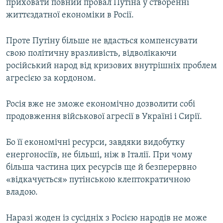
приховати повний провал Путіна у створенні
життєздатної економіки в Росії.
Проте Путіну більше не вдасться компенсувати
свою політичну вразливість, відволікаючи
російський народ від кризових внутрішніх проблем
агресією за кордоном.
Росія вже не зможе економічно дозволити собі
продовження військової агресії в Україні і Сирії.
Бо її економічні ресурси, завдяки видобутку
енергоносіїв, не більші, ніж в Італії. При чому
більша частина цих ресурсів ще й безперервно
«відкачується» путінською клептократичною
владою.
Наразі жоден із сусідніх з Росією народів не може