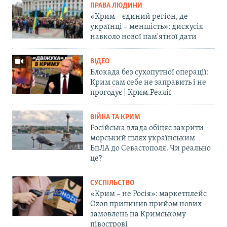
ПРАВА ЛЮДИНИ
«Крим – єдиний регіон, де
українці – меншість»: дискусія
навколо нової пам'ятної дати
ВІДЕО
Блокада без сухопутної операції:
Крим сам себе не заправить і не
прогодує | Крим.Реалії
ВІЙНА ТА КРИМ
Російська влада обіцяє закрити
морський шлях українським
БпЛА до Севастополя. Чи реально
це?
СУСПІЛЬСТВО
«Крим – не Росія»: маркетплейс
Ozon припинив прийом нових
замовлень на Кримському
півострові