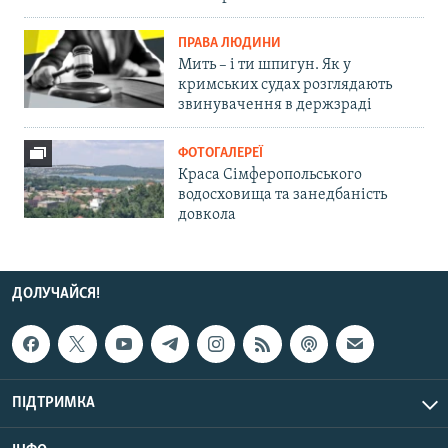
ПРАВА ЛЮДИНИ
Мить – і ти шпигун. Як у
кримських судах розглядають
звинувачення в держзраді
ФОТОГАЛЕРЕЇ
Краса Сімферопольського
водосховища та занедбаність
довкола
ДОЛУЧАЙСЯ!
ПІДТРИМКА