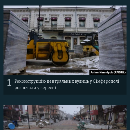
ВІДЕОУРОКИ «ELIFBE»
Русский
СВІДЧЕННЯ ОКУПАЦІЇ
Qırımtatar
УКРАЇНСЬКА ПРОБЛЕМА КРИМУ
ДОЛУЧАЙСЯ!
ІНФОГРАФІКА
Усі сайти RFE/RL
1
Реконструкцію центральних вулиць у Сімферополі
розпочали у вересні