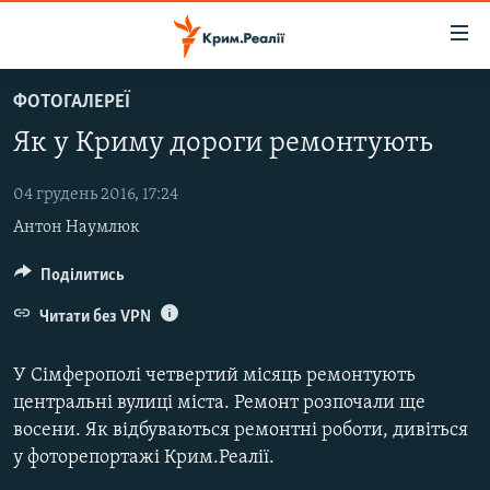
Доступність
посилання
Перейти
ФОТОГАЛЕРЕЇ
до
НОВИНИ
Як у Криму дороги ремонтують
основного
ВОДА.КРИМ
матеріалу
ВІДЕО ТА ФОТО
Перейти
04 грудень 2016, 17:24
до
Антон Наумлюк
ПОЛІТИКА
основної
БЛОГИ
Поділитись
навігації
Перейти
ПОГЛЯД
Читати без VPN
до
ІНТЕРВ'Ю
пошуку
У Сімферополі четвертий місяць ремонтують
ВСЕ ЗА ДЕНЬ
центральні вулиці міста. Ремонт розпочали ще
восени. Як відбуваються ремонтні роботи, дивіться
СПЕЦПРОЕКТИ
у фоторепортажі Крим.Реалії.
ЯК ОБІЙТИ БЛОКУВАННЯ
ДЕПОРТАЦІЯ