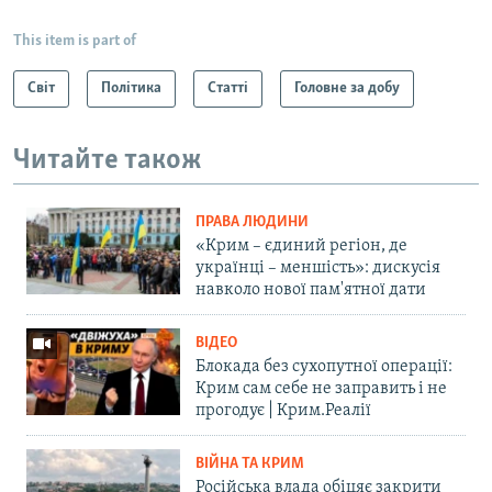
This item is part of
Світ
Політика
Статті
Головне за добу
Читайте також
ПРАВА ЛЮДИНИ
«Крим – єдиний регіон, де
українці – меншість»: дискусія
навколо нової пам'ятної дати
ВІДЕО
Блокада без сухопутної операції:
Крим сам себе не заправить і не
прогодує | Крим.Реалії
ВІЙНА ТА КРИМ
Російська влада обіцяє закрити