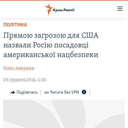
Доступність
посилання
Перейти
ПОЛІТИКА
до
НОВИНИ
Прямою загрозою для США
основного
ВОДА.КРИМ
матеріалу
назвали Росію посадовці
ВІДЕО ТА ФОТО
Перейти
американської нацбезпеки
до
ПОЛІТИКА
основної
Голос Америки
БЛОГИ
навігації
Перейти
05 грудень 2016, 11:33
ПОГЛЯД
до
ІНТЕРВ'Ю
Поділитись
Читати без VPN
пошуку
ВСЕ ЗА ДЕНЬ
СПЕЦПРОЕКТИ
ЯК ОБІЙТИ БЛОКУВАННЯ
ДЕПОРТАЦІЯ