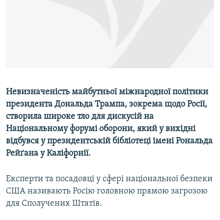
ВІДЕОУРОКИ «ELIFBE»
Русский
СВІДЧЕННЯ ОКУПАЦІЇ
Qırımtatar
УКРАЇНСЬКА ПРОБЛЕМА КРИМУ
ДОЛУЧАЙСЯ!
ІНФОГРАФІКА
Невизначеність майбутньої міжнародної політики
президента Дональда Трампа, зокрема щодо Росії,
Усі сайти RFE/RL
створила широке тло для дискусій на
Національному форумі оборони, який у вихідні
відбувся у президентській бібліотеці імені Рональда
Рейґана у Каліфорнії.
Експерти та посадовці у сфері національної безпеки
США називають Росію головною прямою загрозою
для Сполучених Штатів.