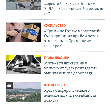
морський шлях українським
БпЛА до Севастополя. Чи реально
це?
СУСПІЛЬСТВО
«Крим – не Росія»: маркетплейс
Ozon припинив прийом нових
замовлень на Кримському
півострові
ПРАВА ЛЮДИНИ
Мить – і ти шпигун. Як у
кримських судах розглядають
звинувачення в держзраді
ФОТОГАЛЕРЕЇ
Краса Сімферопольського
водосховища та занедбаність
довкола